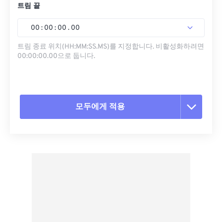
트림 끝
00
:
00
:
00
.
00
트림 종료 위치(HH:MM:SS.MS)를 지정합니다. 비활성화하려면
00:00:00.00으로 둡니다.
모두에게 적용
모든 옵션 재설정
사전 설정에서 적용
사전 설정으로 저장