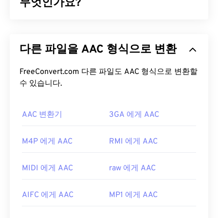
라는 디지털 컨테이너 형식은 WMV 파일을 캡슐화하
무엇인가요?
는 경우가 많습니다.
AAC(Advanced Audio Coding)는
손실
압축을 통해
WMV 파일을 어떻게 여나요?
파일 크기를 줄이는 디지털 오디오 파일 형식입니다.
다른 파일을 AAC 형식으로 변환
주로 디지털 TV, 디지털 라디오, 인터넷 스트리밍에
대부분의 미디어 플레이어는 WMV(및 ASF) 파일을
사용됩니다.
iOS
,
YouTube
,
Nintendo
,
Playstation
열고 읽을 수 있습니다. WMV 파일을 여는 데 가장 좋
의 표준 오디오 형식입니다.
FreeConvert.com 다른 파일도 AAC 형식으로 변환할
ISO
/
IEC
는 AAC
코덱
은 플레이어는
Microsoft Windows Media Player
입
을
수 있습니다.
MP3
의 개선된 코덱으로 지정했는데, 파일 크기
니다. Microsoft에서 WMV와 ASF를 개발했으며, 오
를 더 효율적으로 압축하면서도 무압축 오디오와 유
늘날 온라인에서 많은 비디오가 WMV 파일입니다.
사한 음질을 제공하기 때문입니다.
VLC 미디어 플레이어는
AAC 변환기
여러 플랫폼에서 멀티미디
3GA 에게 AAC
어 파일을 재생할 수 있는 또 다른 신뢰할 수 있는 옵
AAC 파일을 어떻게 여나요?
션입니다.
M4P 에게 AAC
RMI 에게 AAC
최상의 결과를 얻으려면
VLC 미디어 플레이어를
사
WMV는 다른 비디오 파일 형식으로도 쉽게 변환할 수
용하여 AAC 파일을 여세요. 또는
iTunes
에서도 기본
있습니다. 하지만 변환 과정에서 화질이 저하될 수 있
MIDI 에게 AAC
raw 에게 AAC
적으로 AAC 파일이 열립니다. 하지만 AAC 파일은 어
다는 점을 명심하세요. 변환이 필요한 경우,
디에나 존재하며 다른 많은 프로그램과 소프트웨어
HandBrake는
WMV 파일을 변환하는 무료 오픈 소스
AIFC 에게 AAC
MP1 에게 AAC
에서도 열립니다.
도구입니다.
또한 AAC 파일은 종종 비디오 게임의 오디오 파일로