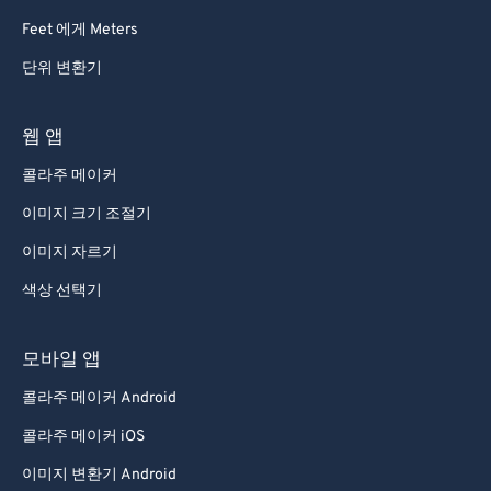
73
73
Feet 에게 Meters
74
74
단위 변환기
75
75
76
76
웹 앱
77
77
콜라주 메이커
78
78
이미지 크기 조절기
79
79
이미지 자르기
80
80
색상 선택기
81
81
82
82
모바일 앱
83
83
콜라주 메이커 Android
84
84
콜라주 메이커 iOS
85
85
이미지 변환기 Android