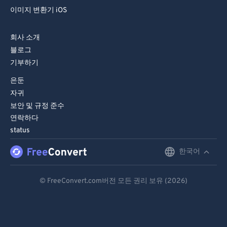
86
86
이미지 변환기 iOS
87
87
88
88
회사 소개
블로그
89
89
기부하기
90
90
은둔
91
91
자귀
92
92
보안 및 규정 준수
연락하다
93
93
status
94
94
한국어
English
95
95
96
96
Deutsch
© FreeConvert.com버전 모든 권리 보유 (2026)
97
97
Español
98
98
Français
99
99