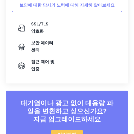
보안에 대한 당사의 노력에 대해 자세히 알아보세요
21
21
21
21
21
21
21
21
22
22
22
22
22
22
22
22
SSL/TLS
23
23
23
23
23
23
23
23
암호화
24
24
24
24
24
24
보안 데이터
25
25
25
25
25
25
센터
26
26
26
26
26
26
접근 제어 및
입증
27
27
27
27
27
27
28
28
28
28
28
28
29
29
29
29
29
29
30
30
30
30
30
30
대기열이나 광고 없이 대용량 파
일을 변환하고 싶으신가요?
31
31
31
31
31
31
지금 업그레이드하세요
32
32
32
32
32
32
33
33
33
33
33
33