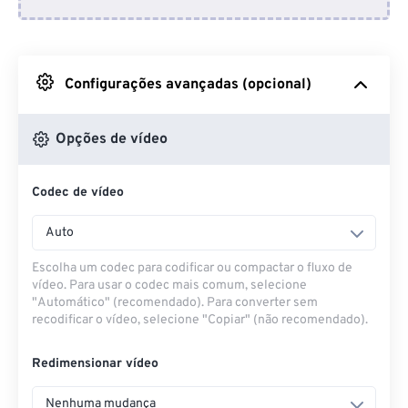
Do Dropbox
Do Google Drive
Configurações avançadas (opcional)
Do OneDrive
Opções de vídeo
Codec de vídeo
Da URL
Auto
Escolha um codec para codificar ou compactar o fluxo de
vídeo. Para usar o codec mais comum, selecione
"Automático" (recomendado). Para converter sem
recodificar o vídeo, selecione "Copiar" (não recomendado).
Redimensionar vídeo
Nenhuma mudança