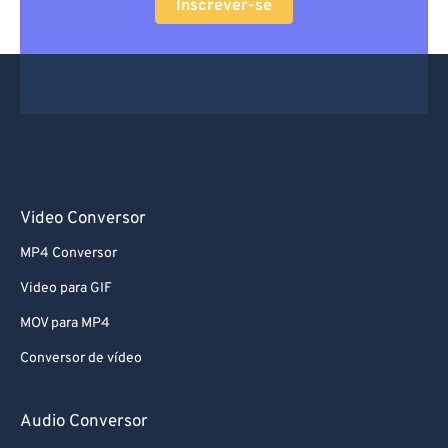
Inscrever-se
61
61
62
62
63
63
64
64
65
65
66
66
Video Conversor
67
67
MP4 Conversor
68
68
Video para GIF
69
69
MOV para MP4
70
70
Conversor de vídeo
71
71
72
72
Audio Conversor
73
73