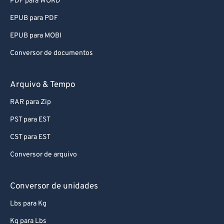
PDF para WORD
87
87
EPUB para PDF
88
88
EPUB para MOBI
89
89
Conversor de documentos
90
90
91
91
Arquivo & Tempo
92
92
RAR para Zip
93
93
PST para EST
94
94
CST para EST
95
95
Conversor de arquivo
96
96
97
97
Conversor de unidades
98
98
Lbs para Kg
99
99
Kg para Lbs