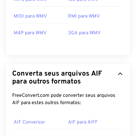
MIDI para WMV
RMI para WMV
M4P para WMV
3GA para WMV
00
00
00
00
00
00
00
00
00
00
00
00
00
00
00
00
01
01
01
01
01
01
01
01
Converta seus arquivos AIF
02
02
02
02
02
02
02
02
para outros formatos
03
03
03
03
03
03
03
03
FreeConvert.com pode converter seus arquivos
04
04
04
04
04
04
04
04
AIF para estes outros formatos:
05
05
05
05
05
05
05
05
06
06
06
06
06
06
06
06
AIF Conversor
AIF para AIFF
07
07
07
07
07
07
07
07