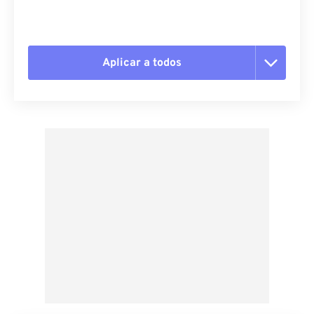
Aplicar a todos
Redefinir todas as opções
Aplicar a partir da predefinição
Salvar como predefinição