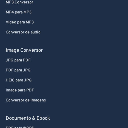
MP3 Conversor
74
74
MP4 para MP3
75
75
Video para MP3
76
76
Conversor de áudio
77
77
78
78
Image Conversor
79
79
JPG para PDF
80
80
PDF para JPG
81
81
HEIC para JPG
82
82
Image para PDF
83
83
Conversor de imagens
84
84
85
85
Documento & Ebook
86
86