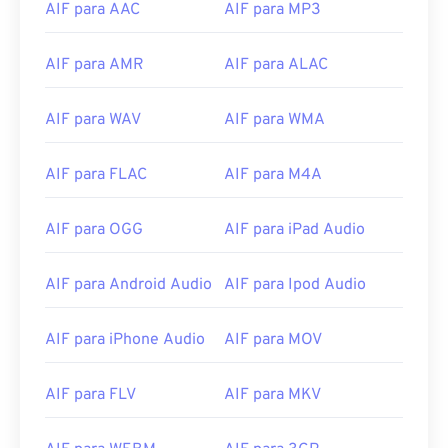
AIF para AAC
AIF para MP3
08
08
08
08
08
08
08
08
09
09
09
09
09
09
09
09
AIF para AMR
AIF para ALAC
10
10
10
10
10
10
10
10
11
11
11
11
11
11
11
11
AIF para WAV
AIF para WMA
12
12
12
12
12
12
12
12
AIF para FLAC
AIF para M4A
13
13
13
13
13
13
13
13
14
14
14
14
14
14
14
14
AIF para OGG
AIF para iPad Audio
15
15
15
15
15
15
15
15
AIF para Android Audio
AIF para Ipod Audio
16
16
16
16
16
16
16
16
17
17
17
17
17
17
17
17
AIF para iPhone Audio
AIF para MOV
18
18
18
18
18
18
18
18
19
19
19
19
19
19
19
19
AIF para FLV
AIF para MKV
20
20
20
20
20
20
20
20