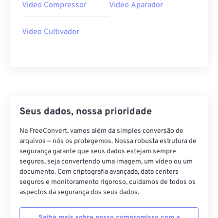
34
34
34
34
34
34
Video Compressor
Video Aparador
35
35
35
35
35
35
Video Cultivador
36
36
36
36
36
36
37
37
37
37
37
37
38
38
38
38
38
38
39
39
39
39
39
39
40
40
40
40
40
40
Seus dados, nossa prioridade
41
41
41
41
41
41
Na FreeConvert, vamos além da simples conversão de
42
42
42
42
42
42
arquivos — nós os protegemos. Nossa robusta estrutura de
43
43
43
43
43
43
segurança garante que seus dados estejam sempre
seguros, seja convertendo uma imagem, um vídeo ou um
44
44
44
44
44
44
documento. Com criptografia avançada, data centers
seguros e monitoramento rigoroso, cuidamos de todos os
45
45
45
45
45
45
aspectos da segurança dos seus dados.
46
46
46
46
46
46
47
47
47
47
47
47
Saiba mais sobre nosso compromisso com a