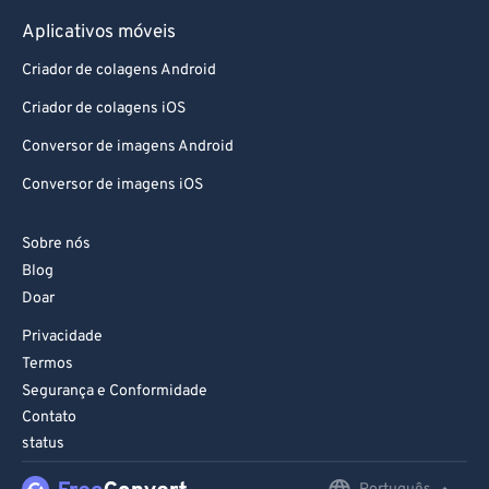
Aplicativos móveis
86
86
Criador de colagens Android
87
87
88
88
Criador de colagens iOS
89
89
Conversor de imagens Android
90
90
Conversor de imagens iOS
91
91
Sobre nós
92
92
Blog
93
93
Doar
94
94
Privacidade
Termos
95
95
Segurança e Conformidade
96
96
Contato
97
97
status
98
98