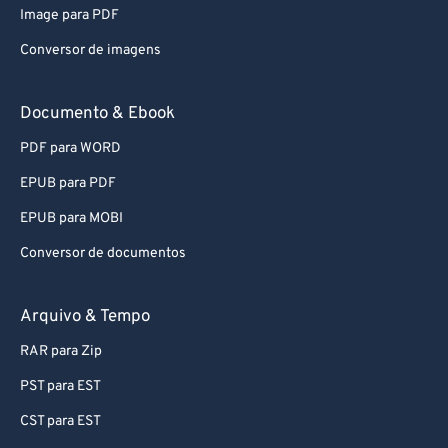
59
59
59
59
59
59
Image para PDF
60
60
Conversor de imagens
61
61
62
62
Documento & Ebook
63
63
PDF para WORD
64
64
EPUB para PDF
65
65
EPUB para MOBI
66
66
Conversor de documentos
67
67
Arquivo & Tempo
68
68
69
69
RAR para Zip
70
70
PST para EST
71
71
CST para EST