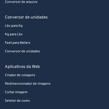
72
72
Conversor de arquivo
73
73
Conversor de unidades
74
74
75
75
Lbs para Kg
76
76
Kg para Lbs
77
77
Feet para Meters
78
78
Conversor de unidades
79
79
Aplicativos da Web
80
80
81
81
Criador de colagens
82
82
Redimensionador de imagens
83
83
Cortar imagem
84
84
Seletor de cores
85
85