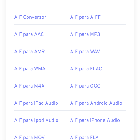
AIF Conversor
AIF para AIFF
AIF para AAC
AIF para MP3
00
00
00
00
00
00
00
00
AIF para AMR
AIF para WAV
AIF para WMA
AIF para FLAC
00
00
00
00
00
00
00
00
AIF para M4A
AIF para OGG
01
01
01
01
01
01
01
01
02
02
02
02
02
02
02
02
AIF para iPad Audio
AIF para Android Audio
03
03
03
03
03
03
03
03
04
04
04
04
04
04
04
04
AIF para Ipod Audio
AIF para iPhone Audio
05
05
05
05
05
05
05
05
AIF para MOV
AIF para FLV