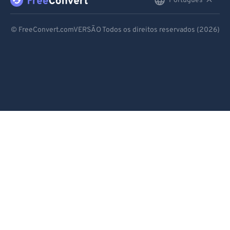
Português
English
99
99
Deutsch
© FreeConvert.comVERSÃO Todos os direitos reservados (2026)
Español
Français
Português
Italiano
Dutch
日本語
简体中文
繁體中文
한국어