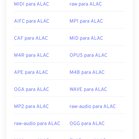
Por padrão, o AIFF abre no
Windows Media Player
MIDI para ALAC
raw para ALAC
ou
no iTunes
, dependendo do sistema operacional.
Outros programas que abrem AIFF incluem
VLC
AIFC para ALAC
MP1 para ALAC
Media Player
,
Audacity
,
Winamp
e
Elmedia Player
.
Observe que, se estiver usando um dispositivo
CAF para ALAC
MID para ALAC
Android
ou não Apple, você precisará converter o
arquivo AIFF — provavelmente para um arquivo
MP3 — para abri-lo. Os produtos móveis da Apple
M4R para ALAC
OPUS para ALAC
abrem arquivos AIFF sem conversão de arquivo.
APE para ALAC
M4B para ALAC
Desenvolvido por:
Apple Inc.
Lançamento inicial:
1988
OGA para ALAC
WAVE para ALAC
Links úteis:
https://en.wikipedia.org/wiki/Audio_Interchange_File_F
MP2 para ALAC
raw-audio para ALAC
https://www.lifewire.com/aiff-aif-aifc-files-
2619569
raw-audio para ALAC
OGG para ALAC