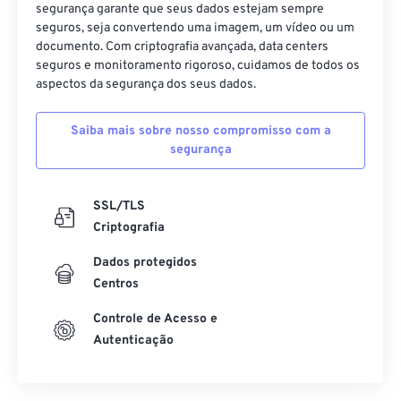
segurança garante que seus dados estejam sempre
20
20
20
20
20
20
20
20
seguros, seja convertendo uma imagem, um vídeo ou um
documento. Com criptografia avançada, data centers
21
21
21
21
21
21
21
21
seguros e monitoramento rigoroso, cuidamos de todos os
aspectos da segurança dos seus dados.
22
22
22
22
22
22
22
22
23
23
23
23
23
23
23
23
Saiba mais sobre nosso compromisso com a
24
24
24
24
24
24
segurança
25
25
25
25
25
25
SSL/TLS
26
26
26
26
26
26
Criptografia
27
27
27
27
27
27
Dados protegidos
28
28
28
28
28
28
Centros
29
29
29
29
29
29
Controle de Acesso e
30
30
30
30
30
30
Autenticação
31
31
31
31
31
31
32
32
32
32
32
32