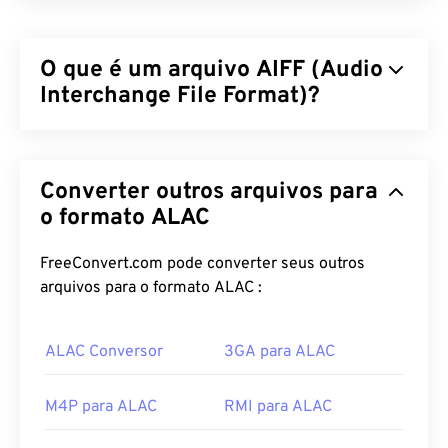
O que é um arquivo AIFF (Audio
Interchange File Format)?
A Apple
desenvolveu o Audio Interchange File
Format (AIFF) para armazenar dados de áudio
Converter outros arquivos para
digital (formato de onda) de alta qualidade. Muitos
profissionais o utilizam, principalmente usuários de
o formato ALAC
plataformas Apple. Ele é
sem perdas
, o que
significa que não há perda de qualidade ou dados
FreeConvert.com pode converter seus outros
em relação ao original, mas também significa que
arquivos para o formato ALAC :
os arquivos AIFF ocupam mais espaço. O AIFF
pode localizar
dados de pontos de loop
e notas
ALAC Conversor
3GA para ALAC
musicais, o que é útil para músicos.
Como abrir um arquivo AIFF?
M4P para ALAC
RMI para ALAC