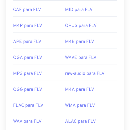
Desenvolvido por:
Apple Inc.
suporta tags de metadados.
Lançamento inicial:
CAF para FLV
1988
MID para FLV
Como o FLV é baseado em um padrão aberto, ele
pode ser aberto em muitos produtos que não
Links úteis:
sejam da Adobe. Outros programas que permitem
M4R para FLV
OPUS para FLV
https://en.wikipedia.org/wiki/Audio_Interchange_File_F
a abertura do FLV incluem
o VLC Media Player
,
o
https://www.lifewire.com/aiff-aif-aifc-files-
Zoom Player
,
o RealNetworks RealPlayer Cloud
,
o
APE para FLV
M4B para FLV
2619569
Eltima Elmedia Player
e
outros
.
Desenvolvido por:
Adobe
OGA para FLV
WAVE para FLV
Lançamento inicial:
2003
MP2 para FLV
raw-audio para FLV
Links úteis:
https://en.wikipedia.org/wiki/Flash_Video
OGG para FLV
M4A para FLV
https://www.lifewire.com/flv-file
FLAC para FLV
WMA para FLV
WAV para FLV
ALAC para FLV