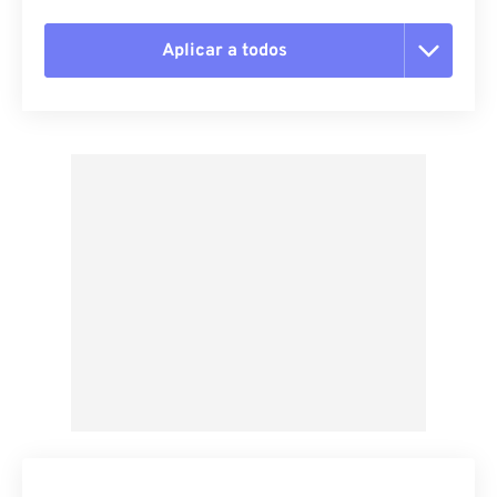
Aplicar a todos
Redefinir todas as opções
Aplicar a partir da predefinição
Salvar como predefinição