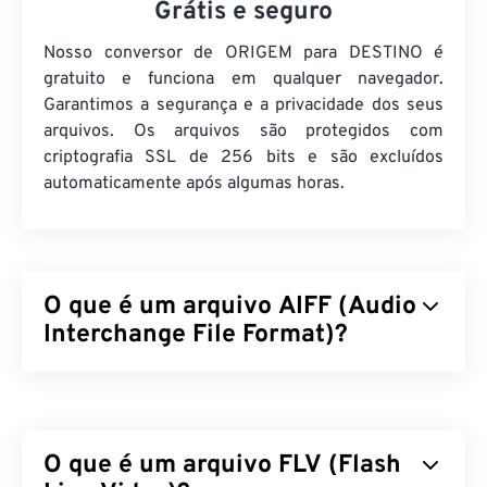
Grátis e seguro
Nosso conversor de ORIGEM para DESTINO é
gratuito e funciona em qualquer navegador.
Garantimos a segurança e a privacidade dos seus
arquivos. Os arquivos são protegidos com
criptografia SSL de 256 bits e são excluídos
automaticamente após algumas horas.
O que é um arquivo AIFF (Audio
Interchange File Format)?
A Apple
desenvolveu o Audio Interchange File
Format (AIFF) para armazenar dados de áudio
digital (formato de onda) de alta qualidade. Muitos
O que é um arquivo FLV (Flash
profissionais o utilizam, principalmente usuários de