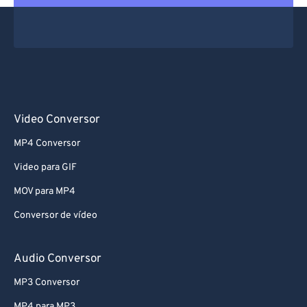
62
62
63
63
64
64
65
65
66
66
Video Conversor
67
67
MP4 Conversor
68
68
Video para GIF
69
69
MOV para MP4
70
70
Conversor de vídeo
71
71
72
72
Audio Conversor
73
73
MP3 Conversor
74
74
MP4 para MP3