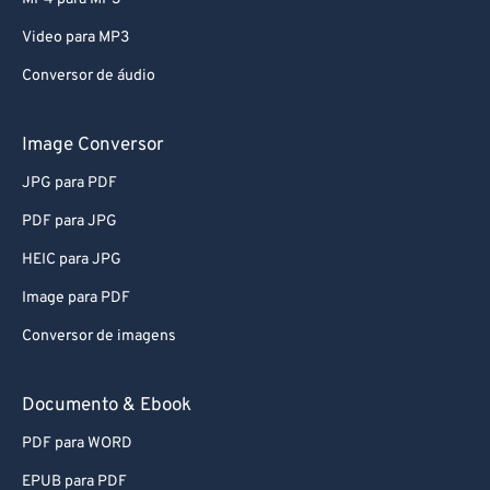
75
75
Video para MP3
76
76
Conversor de áudio
77
77
78
78
Image Conversor
79
79
JPG para PDF
80
80
PDF para JPG
81
81
HEIC para JPG
82
82
Image para PDF
83
83
Conversor de imagens
84
84
85
85
Documento & Ebook
86
86
PDF para WORD
87
87
EPUB para PDF