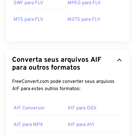
SWF para FLV
MPEG para FLV
MTS para FLV
M2TS para FLV
00
00
00
00
00
00
00
00
00
00
00
00
00
00
00
00
Converta seus arquivos AIF
01
01
01
01
01
01
01
01
para outros formatos
02
02
02
02
02
02
02
02
03
03
03
03
03
03
03
03
FreeConvert.com pode converter seus arquivos
AIF para estes outros formatos:
04
04
04
04
04
04
04
04
05
05
05
05
05
05
05
05
AIF Conversor
AIF para OGV
06
06
06
06
06
06
06
06
07
07
07
07
07
07
07
07
AIF para MP4
AIF para AVI
08
08
08
08
08
08
08
08