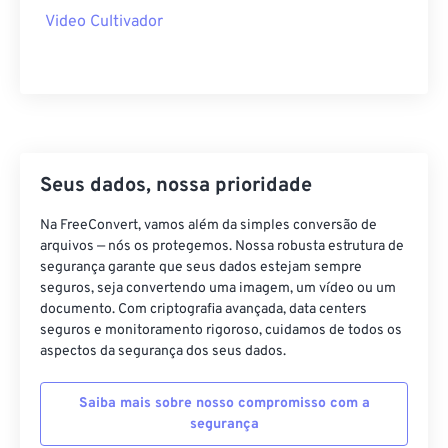
35
35
35
35
35
35
Video Cultivador
36
36
36
36
36
36
37
37
37
37
37
37
38
38
38
38
38
38
39
39
39
39
39
39
40
40
40
40
40
40
Seus dados, nossa prioridade
41
41
41
41
41
41
Na FreeConvert, vamos além da simples conversão de
arquivos — nós os protegemos. Nossa robusta estrutura de
42
42
42
42
42
42
segurança garante que seus dados estejam sempre
43
43
43
43
43
43
seguros, seja convertendo uma imagem, um vídeo ou um
documento. Com criptografia avançada, data centers
44
44
44
44
44
44
seguros e monitoramento rigoroso, cuidamos de todos os
45
45
45
45
45
45
aspectos da segurança dos seus dados.
46
46
46
46
46
46
Saiba mais sobre nosso compromisso com a
47
47
47
47
47
47
segurança