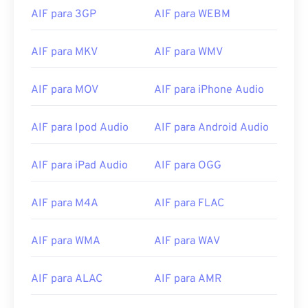
AIF para 3GP
AIF para WEBM
09
09
09
09
09
09
09
09
10
10
10
10
10
10
10
10
AIF para MKV
AIF para WMV
11
11
11
11
11
11
11
11
12
12
12
12
12
12
12
12
AIF para MOV
AIF para iPhone Audio
13
13
13
13
13
13
13
13
AIF para Ipod Audio
AIF para Android Audio
14
14
14
14
14
14
14
14
15
15
15
15
15
15
15
15
AIF para iPad Audio
AIF para OGG
16
16
16
16
16
16
16
16
17
17
17
17
17
17
17
17
AIF para M4A
AIF para FLAC
18
18
18
18
18
18
18
18
AIF para WMA
AIF para WAV
19
19
19
19
19
19
19
19
20
20
20
20
20
20
20
20
AIF para ALAC
AIF para AMR
21
21
21
21
21
21
21
21