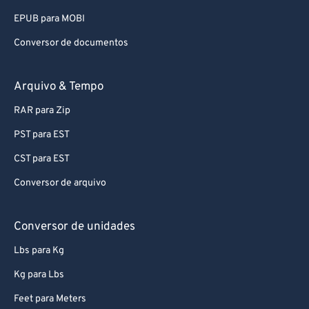
88
88
EPUB para MOBI
89
89
Conversor de documentos
90
90
91
91
Arquivo & Tempo
92
92
RAR para Zip
93
93
PST para EST
94
94
CST para EST
95
95
Conversor de arquivo
96
96
97
97
Conversor de unidades
98
98
Lbs para Kg
99
99
Kg para Lbs
Feet para Meters