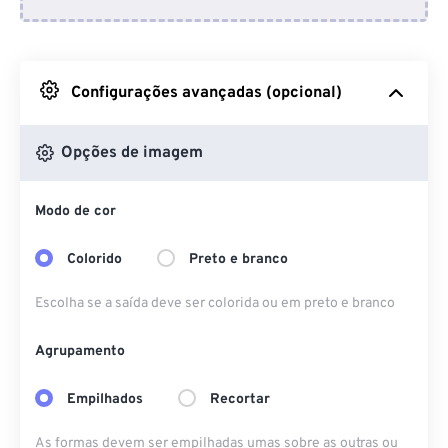
Do Dropbox
Do Google Drive
Configurações avançadas (opcional)
Do OneDrive
Opções de imagem
Modo de cor
Da URL
Colorido
Preto e branco
Escolha se a saída deve ser colorida ou em preto e branco
Agrupamento
Empilhados
Recortar
As formas devem ser empilhadas umas sobre as outras ou