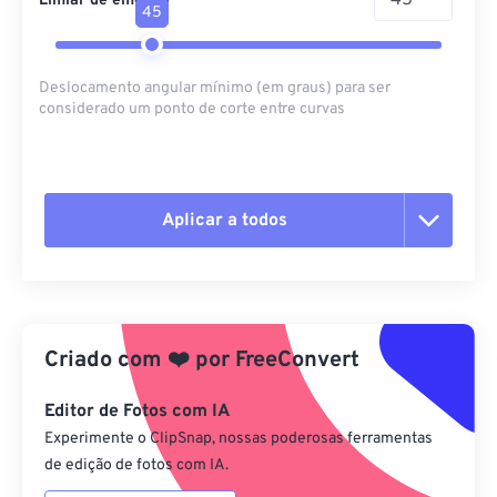
Limiar de emenda
45
Deslocamento angular mínimo (em graus) para ser
considerado um ponto de corte entre curvas
Aplicar a todos
Redefinir todas as opções
Aplicar a partir da predefinição
Criado com
❤️
por
FreeConvert
Salvar como predefinição
Editor de Fotos com IA
Experimente o ClipSnap, nossas poderosas ferramentas
de edição de fotos com IA.