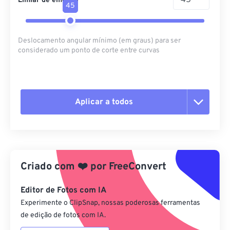
Limiar de emenda
45
Deslocamento angular mínimo (em graus) para ser
considerado um ponto de corte entre curvas
Aplicar a todos
Redefinir todas as opções
Aplicar a partir da predefinição
Criado com
❤️
por
FreeConvert
Salvar como predefinição
Editor de Fotos com IA
Experimente o ClipSnap, nossas poderosas ferramentas
de edição de fotos com IA.