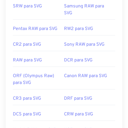
experimente nossas ferramentas
de SVG para GIF
https://www.webdesignerdepot.com/2009/03/operatin
SRW para SVG
Samsung RAW para
ou
SVG para PDF
. Para converter para arquivos
system-interface-design-between-1981-2009/
SVG
vetoriais, como SVG para JPG, experimente nossas
ferramentas
de SVG para JPG
ou
SVG para PNG
.
Pentax RAW para SVG
RW2 para SVG
Desenvolvido por:
World Wide Web Consortium
CR2 para SVG
Sony RAW para SVG
(W3C)
Lançamento inicial:
4 de setembro de 2001
RAW para SVG
DCR para SVG
Links úteis:
ORF (Olympus Raw)
Canon RAW para SVG
https://www.lifewire.com/svg-file-4120603
para SVG
https://en.wikipedia.org/wiki/Scalable_Vector_Graphics
CR3 para SVG
DRF para SVG
DCS para SVG
CRW para SVG