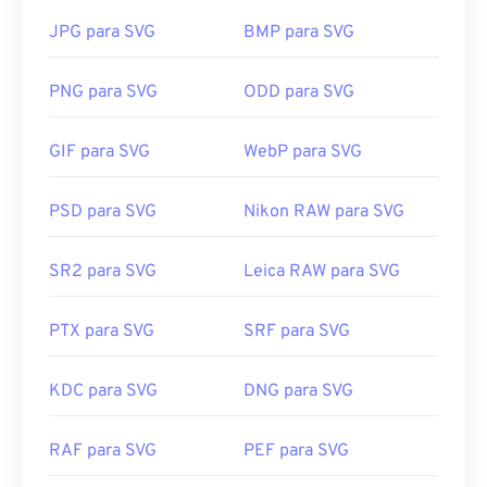
baseado em XML que fornece informações para a
tipos de arquivo para usar determinadas imagens
criação de imagens vetoriais bidimensionais.
JPG para SVG
BMP para SVG
como ícones ou para salvar a imagem do ícone em
um formato editável ou portátil.
Como abrir um arquivo SVG?
PNG para SVG
ODD para SVG
Arquivos SVG abrem facilmente na maioria dos
Um programa popular para manipular arquivos ICO
GIF para SVG
WebP para SVG
navegadores, como
Firefox
ou Microsoft
Edge
.
é o GNU Image Manipulation Program (
GIMP
). O
Além disso, como SVG é um arquivo XML, você
ICO é compatível com os sistemas operacionais
pode visualizar o texto associado ao XML em
PSD para SVG
Nikon RAW para SVG
Mac, Linux e Windows. Outros programas que
qualquer editor de texto comum, como
o Bloco de
podem abrir arquivos ICO incluem
o Microsoft
Notas do Windows
ou
o Brackets
para macOS.
SR2 para SVG
Leica RAW para SVG
Paint
,
o Apple Preview
ou
o IrfanView
.
PTX para SVG
SRF para SVG
É possível usar programas da Adobe para abrir e
Desenvolvido por:
Microsoft
editar arquivos SVG. Certifique-se de instalar o
plugin
SVG Kit
para Adobe Creative Suite primeiro.
Lançamento inicial:
20 de novembro de 1985
KDC para SVG
DNG para SVG
A conversão de arquivos SVG é possível com o
Links úteis:
auxílio de algumas ferramentas online. Para
RAF para SVG
PEF para SVG
https://en.wikipedia.org/wiki/ICO_(formato_de_arquivo)
converter para tipos de arquivo não vetoriais,