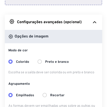
Do Dropbox
Do Google Drive
Configurações avançadas (opcional)
Do OneDrive
Opções de imagem
Modo de cor
Da URL
Colorido
Preto e branco
Escolha se a saída deve ser colorida ou em preto e branco
Agrupamento
Empilhados
Recortar
As formas devem ser empilhadas umas sobre as outras ou