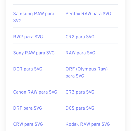
converter para tipos de arquivo não vetoriais,
Links úteis:
experimente nossas ferramentas
de SVG para GIF
Samsung RAW para
Pentax RAW para SVG
https://www.lifewire.com/psd-file-2622194
ou
SVG para PDF
. Para converter para arquivos
SVG
vetoriais, como SVG para JPG, experimente nossas
ferramentas
de SVG para JPG
ou
SVG para PNG
.
RW2 para SVG
CR2 para SVG
Desenvolvido por:
World Wide Web Consortium
Sony RAW para SVG
RAW para SVG
(W3C)
Lançamento inicial:
4 de setembro de 2001
DCR para SVG
ORF (Olympus Raw)
Links úteis:
para SVG
https://www.lifewire.com/svg-file-4120603
Canon RAW para SVG
CR3 para SVG
https://en.wikipedia.org/wiki/Scalable_Vector_Graphics
DRF para SVG
DCS para SVG
CRW para SVG
Kodak RAW para SVG