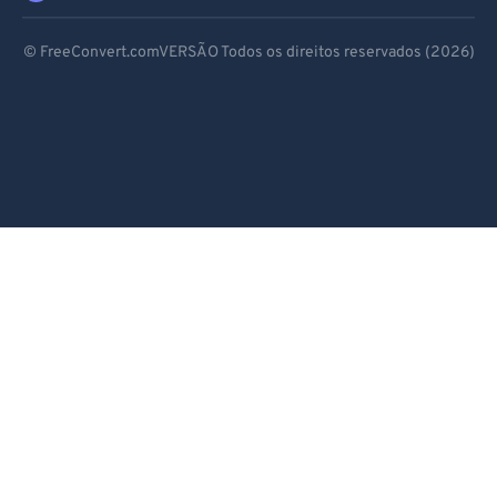
Deutsch
© FreeConvert.comVERSÃO Todos os direitos reservados (2026)
Español
Français
Português
Italiano
Dutch
日本語
简体中文
繁體中文
한국어
Svenska