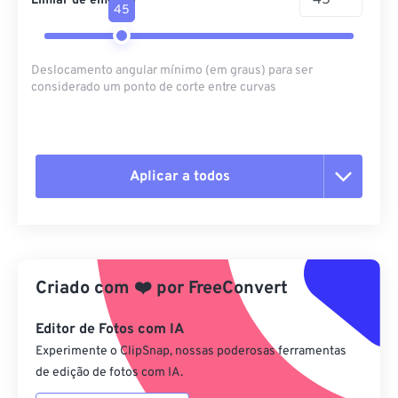
Limiar de emenda
45
Deslocamento angular mínimo (em graus) para ser
considerado um ponto de corte entre curvas
Aplicar a todos
Redefinir todas as opções
Aplicar a partir da predefinição
Criado com
❤️
por
FreeConvert
Salvar como predefinição
Editor de Fotos com IA
Experimente o ClipSnap, nossas poderosas ferramentas
de edição de fotos com IA.