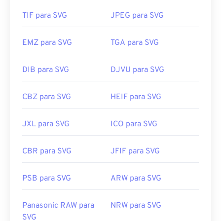
vetoriais, como SVG para JPG, experimente nossas
ferramentas
de SVG para JPG
ou
SVG para PNG
.
TIF para SVG
JPEG para SVG
EMZ para SVG
TGA para SVG
Desenvolvido por:
World Wide Web Consortium
(W3C)
DIB para SVG
DJVU para SVG
Lançamento inicial:
4 de setembro de 2001
Links úteis:
CBZ para SVG
HEIF para SVG
https://www.lifewire.com/svg-file-4120603
JXL para SVG
ICO para SVG
https://en.wikipedia.org/wiki/Scalable_Vector_Graphics
CBR para SVG
JFIF para SVG
PSB para SVG
ARW para SVG
Panasonic RAW para
NRW para SVG
SVG