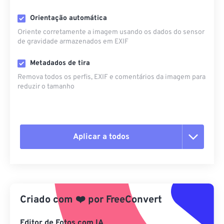
Orientação automática
Oriente corretamente a imagem usando os dados do sensor
de gravidade armazenados em EXIF
Metadados de tira
Remova todos os perfis, EXIF ​​e comentários da imagem para
reduzir o tamanho
Aplicar a todos
Redefinir todas as opções
Aplicar a partir da predefinição
Criado com
❤️
por
FreeConvert
Salvar como predefinição
Editor de Fotos com IA