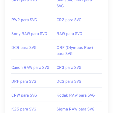
SRW para SVG
Samsung RAW para
ou
SVG para PDF
. Para converter para arquivos
SVG
vetoriais, como SVG para JPG, experimente nossas
ferramentas
de SVG para JPG
ou
SVG para PNG
.
RW2 para SVG
CR2 para SVG
Desenvolvido por:
World Wide Web Consortium
Sony RAW para SVG
RAW para SVG
(W3C)
Lançamento inicial:
4 de setembro de 2001
DCR para SVG
ORF (Olympus Raw)
Links úteis:
para SVG
https://www.lifewire.com/svg-file-4120603
Canon RAW para SVG
CR3 para SVG
https://en.wikipedia.org/wiki/Scalable_Vector_Graphics
DRF para SVG
DCS para SVG
CRW para SVG
Kodak RAW para SVG
K25 para SVG
Sigma RAW para SVG