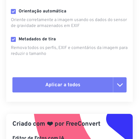
Orientação automática
Oriente corretamente a imagem usando os dados do sensor
de gravidade armazenados em EXIF
Metadados de tira
Remova todos os perfis, EXIF ​​e comentários da imagem para
reduzir o tamanho
Aplicar a todos
Redefinir todas as opções
Aplicar a partir da predefinição
Criado com
❤️
por
FreeConvert
Salvar como predefinição
Editor de Fotos com IA