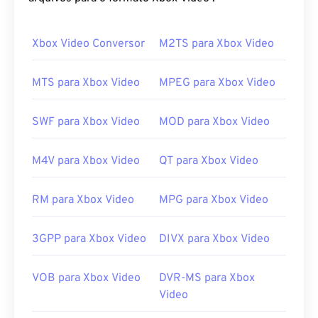
Como abrir um arquivo RMVB?
Xbox Video Conversor
M2TS para Xbox Video
O RealPlayer
suporta a reprodução de arquivos
RMVB no Windows, Mac OS X e Linux. Desde que
a
MTS para Xbox Video
MPEG para Xbox Video
RealNetworks
desenvolveu o RMVB, o RealPlayer
é a plataforma padrão para esse tipo de arquivo.
SWF para Xbox Video
MOD para Xbox Video
Ele está disponível para
download
gratuito e é fácil
de usar. Suporta legendas, subtítulos e streaming.
M4V para Xbox Video
QT para Xbox Video
Outros softwares que podem abrir arquivos RMVB
incluem
o VLC media player
e
o ALLPlayer
, ambos
RM para Xbox Video
MPG para Xbox Video
gratuitos. Lembre-se de que o RMVB é
proprietário e relativamente incomum; usado
principalmente para reproduzir arquivos
3GPP para Xbox Video
DIVX para Xbox Video
localmente, em vez de transmitir pela internet.
VOB para Xbox Video
DVR-MS para Xbox
Desenvolvido por:
RealNetworks
Video
Lançamento inicial:
2010