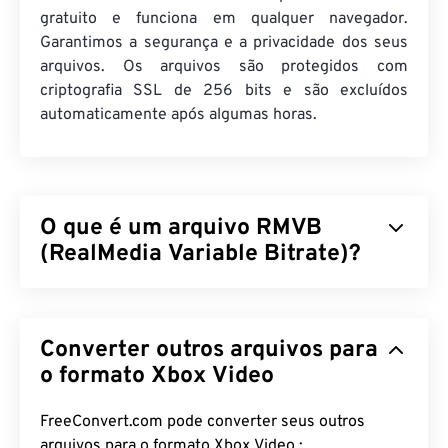
gratuito e funciona em qualquer navegador.
Garantimos a segurança e a privacidade dos seus
arquivos. Os arquivos são protegidos com
criptografia SSL de 256 bits e são excluídos
automaticamente após algumas horas.
O que é um arquivo RMVB
(RealMedia Variable Bitrate)?
RealMedia Variable Bitrate (
RMVB
) é uma
extensão do formato de contêiner multimídia
Converter outros arquivos para
RealMedia. Ele utiliza compressão de taxa de bits
variável (VBR), o que significa que ajusta a largura
o formato Xbox Video
de banda dependendo da dificuldade ou facilidade
de compactar um segmento do conteúdo
FreeConvert.com pode converter seus outros
multimídia, como cenas de muita ou pouca ação.
arquivos para o formato Xbox Video :