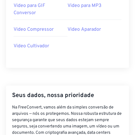
Video para GIF
Video para MP3
28
28
28
28
28
28
Conversor
29
29
29
29
29
29
30
30
30
30
30
30
Video Compressor
Video Aparador
31
31
31
31
31
31
Video Cultivador
32
32
32
32
32
32
33
33
33
33
33
33
34
34
34
34
34
34
35
35
35
35
35
35
36
36
36
36
36
36
Seus dados, nossa prioridade
37
37
37
37
37
37
Na FreeConvert, vamos além da simples conversão de
38
38
38
38
38
38
arquivos — nós os protegemos. Nossa robusta estrutura de
39
39
39
39
39
39
segurança garante que seus dados estejam sempre
seguros, seja convertendo uma imagem, um vídeo ou um
40
40
40
40
40
40
documento. Com criptografia avançada, data centers