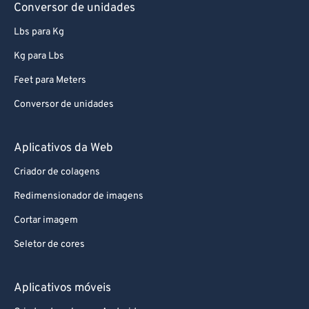
Conversor de unidades
94
94
Lbs para Kg
95
95
Kg para Lbs
96
96
Feet para Meters
97
97
Conversor de unidades
98
98
99
99
Aplicativos da Web
Criador de colagens
Redimensionador de imagens
Cortar imagem
Seletor de cores
Aplicativos móveis