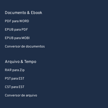
80
80
81
81
Documento & Ebook
82
82
PDF para WORD
83
83
EPUB para PDF
84
84
EPUB para MOBI
85
85
Conversor de documentos
86
86
87
87
Arquivo & Tempo
88
88
RAR para Zip
89
89
PST para EST
90
90
CST para EST
91
91
Conversor de arquivo
92
92
93
93