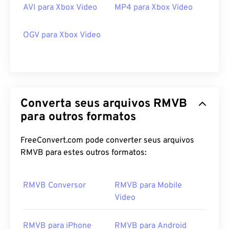
AVI para Xbox Video
MP4 para Xbox Video
OGV para Xbox Video
Converta seus arquivos RMVB
para outros formatos
FreeConvert.com pode converter seus arquivos
RMVB para estes outros formatos:
00
00
00
00
00
00
00
00
RMVB Conversor
RMVB para Mobile
Video
00
00
00
00
00
00
00
00
RMVB para iPhone
RMVB para Android