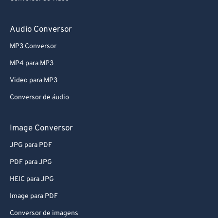
67
67
68
68
Audio Conversor
69
69
MP3 Conversor
70
70
MP4 para MP3
71
71
Video para MP3
72
72
Conversor de áudio
73
73
74
74
Image Conversor
75
75
JPG para PDF
76
76
PDF para JPG
77
77
HEIC para JPG
78
78
Image para PDF
79
79
Conversor de imagens