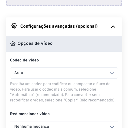
Do Dropbox
Do Google Drive
Configurações avançadas (opcional)
Do OneDrive
Opções de vídeo
Codec de vídeo
Da URL
Auto
Escolha um codec para codificar ou compactar o fluxo de
vídeo. Para usar o codec mais comum, selecione
"Automático" (recomendado). Para converter sem
recodificar o vídeo, selecione "Copiar" (não recomendado).
Redimensionar vídeo
Nenhuma mudança