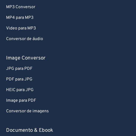
MP3 Conversor
69
69
MP4 para MP3
70
70
Video para MP3
71
71
Conversor de áudio
72
72
73
73
Image Conversor
74
74
JPG para PDF
75
75
PDF para JPG
76
76
HEIC para JPG
77
77
Image para PDF
78
78
Conversor de imagens
79
79
80
80
Documento & Ebook
81
81