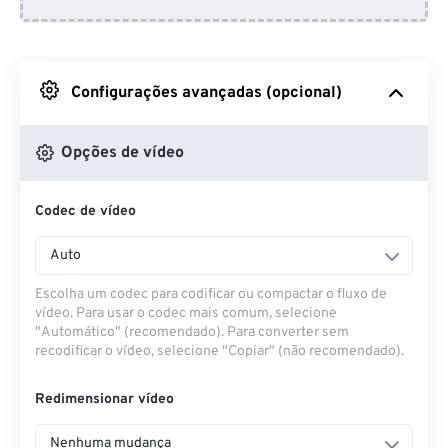
Do Dropbox
Do Google Drive
Configurações avançadas (opcional)
Do OneDrive
Opções de vídeo
Codec de vídeo
Da URL
Auto
Escolha um codec para codificar ou compactar o fluxo de
vídeo. Para usar o codec mais comum, selecione
"Automático" (recomendado). Para converter sem
recodificar o vídeo, selecione "Copiar" (não recomendado).
Redimensionar vídeo
Nenhuma mudança