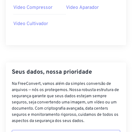
29
29
29
29
29
29
Video Compressor
Video Aparador
30
30
30
30
30
30
Video Cultivador
31
31
31
31
31
31
32
32
32
32
32
32
33
33
33
33
33
33
34
34
34
34
34
34
35
35
35
35
35
35
Seus dados, nossa prioridade
36
36
36
36
36
36
Na FreeConvert, vamos além da simples conversão de
37
37
37
37
37
37
arquivos — nós os protegemos. Nossa robusta estrutura de
38
38
38
38
38
38
segurança garante que seus dados estejam sempre
seguros, seja convertendo uma imagem, um vídeo ou um
39
39
39
39
39
39
documento. Com criptografia avançada, data centers
40
40
40
40
40
40
seguros e monitoramento rigoroso, cuidamos de todos os
aspectos da segurança dos seus dados.
41
41
41
41
41
41