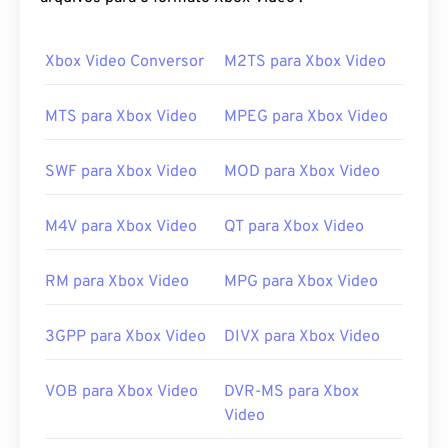
Como abrir um arquivo AVI?
A Microsoft oferece um
Xbox Video Conversor
visualizador AVI
M2TS para Xbox Video
gratuito e
para download. Outra maneira de visualizar um
arquivo AVI é usar uma versão do
Microsoft
MTS para Xbox Video
MPEG para Xbox Video
Windows Media Player
compatível com o sistema
operacional.
SWF para Xbox Video
MOD para Xbox Video
Embora os arquivos
AVI
sejam otimizados para a
internet, os reprodutores de mídia de hardware
M4V para Xbox Video
QT para Xbox Video
também os suportam. Se um arquivo AVI não abrir,
use
o VLC media player
.
RM para Xbox Video
MPG para Xbox Video
Desenvolvido por:
Microsoft
Lançamento inicial:
1992
3GPP para Xbox Video
DIVX para Xbox Video
Links úteis:
VOB para Xbox Video
DVR-MS para Xbox
https://en.wikipedia.org/wiki/Audio_Video_Interleave
Video
https://tools.ietf.org/html/rfc2361