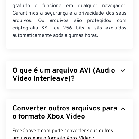
gratuito e funciona em qualquer navegador.
Garantimos a segurança e a privacidade dos seus
arquivos. Os arquivos são protegidos com
criptografia SSL de 256 bits e são excluídos
automaticamente após algumas horas.
O que é um arquivo AVI (Audio
Video Interleave)?
Audio Video Interleave (AVI) é um contêiner
multimídia desenvolvido pela Microsoft. AVI é
Converter outros arquivos para
descendente do
Resource Interchange File Format
(RIFF)
. Com a ajuda de programas de terceiros, o
o formato Xbox Video
AVI pode suportar capítulos, legendas, menus,
streaming, anexos e contêineres 3D.
FreeConvert.com pode converter seus outros
arquivos para o formato Xbox Video :