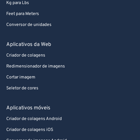
Kg para Lbs
95
95
Feet para Meters
96
96
Conversor de unidades
97
97
98
98
Aplicativos da Web
99
99
Criador de colagens
Redimensionador de imagens
Cortar imagem
Seletor de cores
Aplicativos móveis
Criador de colagens Android
Criador de colagens iOS