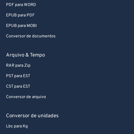
PDF para WORD
82
82
EPUB para PDF
83
83
EPUB para MOBI
84
84
Conversor de documentos
85
85
86
86
Arquivo & Tempo
87
87
RAR para Zip
88
88
PST para EST
89
89
CST para EST
90
90
Conversor de arquivo
91
91
92
92
Conversor de unidades
93
93
Lbs para Kg
94
94