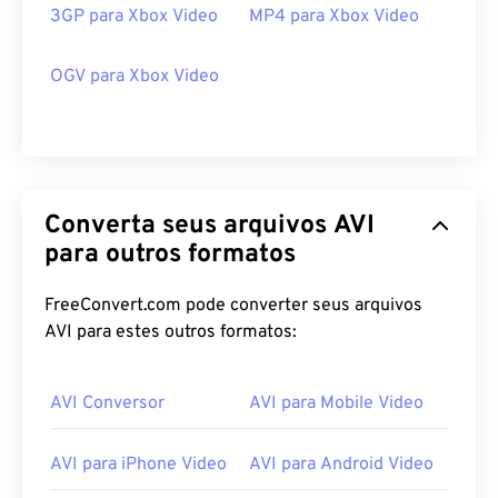
3GP para Xbox Video
MP4 para Xbox Video
OGV para Xbox Video
Converta seus arquivos AVI
para outros formatos
FreeConvert.com pode converter seus arquivos
00
00
00
00
00
00
00
00
AVI para estes outros formatos:
AVI Conversor
AVI para Mobile Video
00
00
00
00
00
00
00
00
01
01
01
01
01
01
01
01
AVI para iPhone Video
AVI para Android Video
02
02
02
02
02
02
02
02