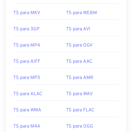
13
13
13
13
13
13
13
13
TS para MKV
TS para WEBM
14
14
14
14
14
14
14
14
15
15
15
15
15
15
15
15
TS para 3GP
TS para AVI
16
16
16
16
16
16
16
16
TS para MP4
TS para OGV
17
17
17
17
17
17
17
17
18
18
18
18
18
18
18
18
TS para AIFF
TS para AAC
19
19
19
19
19
19
19
19
TS para MP3
TS para AMR
20
20
20
20
20
20
20
20
21
21
21
21
21
21
21
21
TS para ALAC
TS para WAV
22
22
22
22
22
22
22
22
23
23
23
23
23
23
23
23
TS para WMA
TS para FLAC
24
24
24
24
24
24
TS para M4A
TS para OGG
25
25
25
25
25
25