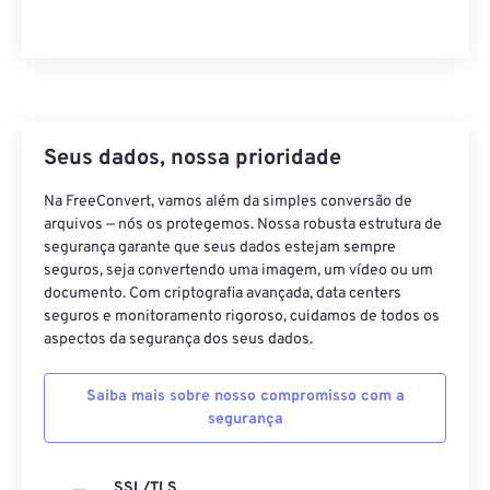
26
26
26
26
26
26
27
27
27
27
27
27
28
28
28
28
28
28
29
29
29
29
29
29
Seus dados, nossa prioridade
30
30
30
30
30
30
Na FreeConvert, vamos além da simples conversão de
31
31
31
31
31
31
arquivos — nós os protegemos. Nossa robusta estrutura de
32
32
32
32
32
32
segurança garante que seus dados estejam sempre
seguros, seja convertendo uma imagem, um vídeo ou um
33
33
33
33
33
33
documento. Com criptografia avançada, data centers
seguros e monitoramento rigoroso, cuidamos de todos os
34
34
34
34
34
34
aspectos da segurança dos seus dados.
35
35
35
35
35
35
36
36
36
36
36
36
Saiba mais sobre nosso compromisso com a
segurança
37
37
37
37
37
37
38
38
38
38
38
38
SSL/TLS