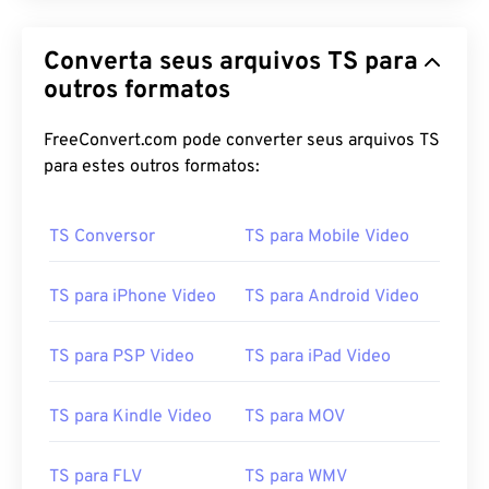
00
00
00
00
00
00
00
00
Converta seus arquivos TS para
01
01
01
01
01
01
01
01
outros formatos
02
02
02
02
02
02
02
02
FreeConvert.com pode converter seus arquivos TS
03
03
03
03
03
03
03
03
para estes outros formatos:
04
04
04
04
04
04
04
04
05
05
05
05
05
05
05
05
TS Conversor
TS para Mobile Video
06
06
06
06
06
06
06
06
TS para iPhone Video
TS para Android Video
07
07
07
07
07
07
07
07
08
08
08
08
08
08
08
08
TS para PSP Video
TS para iPad Video
09
09
09
09
09
09
09
09
10
10
10
10
10
10
10
10
TS para Kindle Video
TS para MOV
11
11
11
11
11
11
11
11
TS para FLV
TS para WMV
12
12
12
12
12
12
12
12