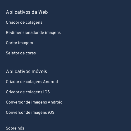
92
92
Aplicativos da Web
93
93
Criador de colagens
94
94
Redimensionador de imagens
95
95
Cortar imagem
96
96
Seletor de cores
97
97
98
98
Aplicativos móveis
99
99
Criador de colagens Android
Criador de colagens iOS
Conversor de imagens Android
Conversor de imagens iOS
Sobre nós