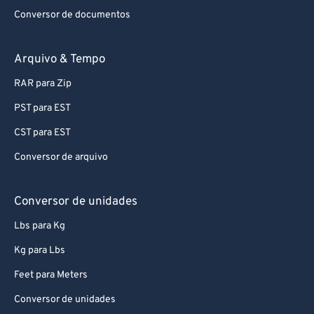
Conversor de documentos
79
79
80
80
Arquivo & Tempo
81
81
RAR para Zip
82
82
PST para EST
83
83
CST para EST
84
84
Conversor de arquivo
85
85
86
86
Conversor de unidades
87
87
Lbs para Kg
88
88
Kg para Lbs
89
89
Feet para Meters
90
90
Conversor de unidades
91
91