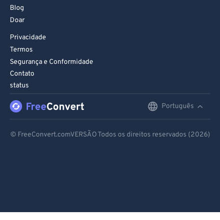
Blog
Doar
Privacidade
Termos
Segurança e Conformidade
Contato
status
Português
English
Deutsch
© FreeConvert.comVERSÃO Todos os direitos reservados (2026)
Español
Français
Português
Italiano