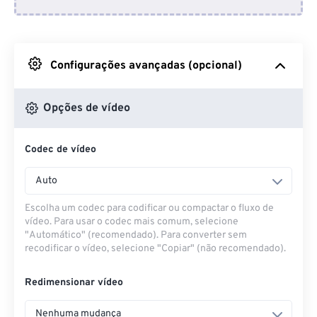
Do Dropbox
Do Google Drive
Configurações avançadas (opcional)
Do OneDrive
Opções de vídeo
Codec de vídeo
Da URL
Auto
Escolha um codec para codificar ou compactar o fluxo de
vídeo. Para usar o codec mais comum, selecione
"Automático" (recomendado). Para converter sem
recodificar o vídeo, selecione "Copiar" (não recomendado).
Redimensionar vídeo
Nenhuma mudança