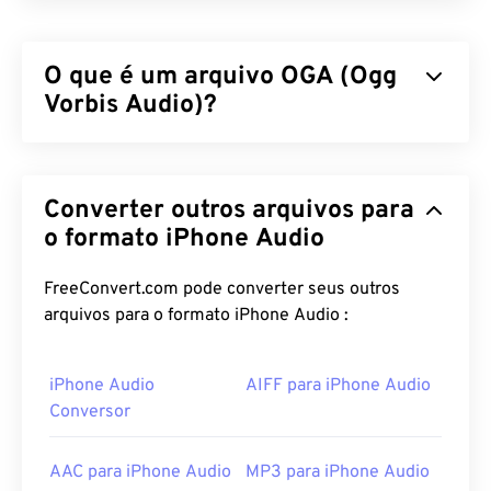
O que é um arquivo OGA (Ogg
Vorbis Audio)?
Ogg Vorbis Audio (OGA) é um contêiner multimídia
e formato de arquivo de compressão para arquivos
Converter outros arquivos para
de áudio. O nome representa a funcionalidade
básica do OGA, já que "Ogg" é o nome do
o formato iPhone Audio
contêiner, enquanto "Vorbis" é o nome do
mecanismo de compressão. O OGA é
gratuito
,
de
FreeConvert.com pode converter seus outros
código aberto
e
não patenteado
.
arquivos para o formato iPhone Audio :
Como abrir um arquivo OGA?
iPhone Audio
AIFF para iPhone Audio
O VLC media player
Conversor
é a melhor escolha para abrir
arquivos OGA. Outros programas que podem abrir
arquivos OGA incluem
Winamp
e
Xine
.
AAC para iPhone Audio
MP3 para iPhone Audio