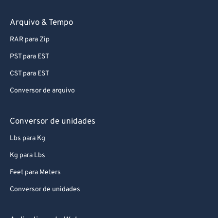
59
59
59
59
59
59
Arquivo & Tempo
60
60
RAR para Zip
61
61
62
62
PST para EST
63
63
CST para EST
64
64
Conversor de arquivo
65
65
Conversor de unidades
66
66
Lbs para Kg
67
67
Kg para Lbs
68
68
69
69
Feet para Meters
70
70
Conversor de unidades
71
71