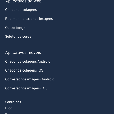
Aplicativos da Web
72
72
Criador de colagens
73
73
Redimensionador de imagens
74
74
Cortar imagem
75
75
76
76
Seletor de cores
77
77
Aplicativos móveis
78
78
Criador de colagens Android
79
79
Criador de colagens iOS
80
80
Conversor de imagens Android
81
81
Conversor de imagens iOS
82
82
83
83
Sobre nós
84
84
Blog