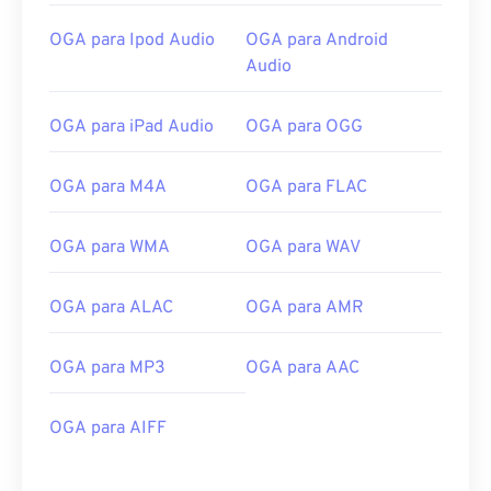
OGA para Ipod Audio
OGA para Android
Audio
OGA para iPad Audio
OGA para OGG
00
00
00
00
00
00
00
00
OGA para M4A
OGA para FLAC
OGA para WMA
OGA para WAV
00
00
00
00
00
00
00
00
OGA para ALAC
OGA para AMR
01
01
01
01
01
01
01
01
02
02
02
02
02
02
02
02
OGA para MP3
OGA para AAC
03
03
03
03
03
03
03
03
04
04
04
04
04
04
04
04
OGA para AIFF
05
05
05
05
05
05
05
05