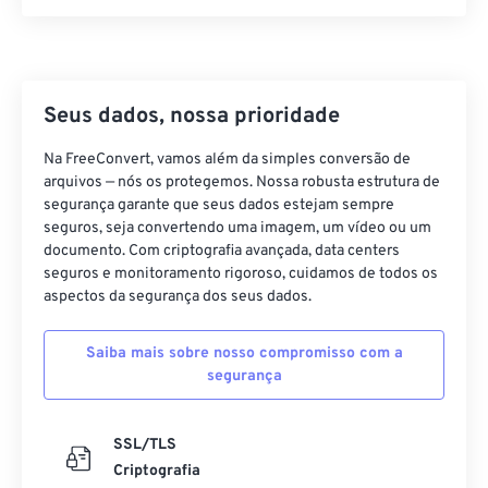
06
06
06
06
06
06
06
06
07
07
07
07
07
07
07
07
08
08
08
08
08
08
08
08
Seus dados, nossa prioridade
09
09
09
09
09
09
09
09
10
10
10
10
10
10
10
10
Na FreeConvert, vamos além da simples conversão de
arquivos — nós os protegemos. Nossa robusta estrutura de
11
11
11
11
11
11
11
11
segurança garante que seus dados estejam sempre
12
12
12
12
12
12
12
12
seguros, seja convertendo uma imagem, um vídeo ou um
documento. Com criptografia avançada, data centers
13
13
13
13
13
13
13
13
seguros e monitoramento rigoroso, cuidamos de todos os
aspectos da segurança dos seus dados.
14
14
14
14
14
14
14
14
15
15
15
15
15
15
15
15
Saiba mais sobre nosso compromisso com a
16
16
16
16
16
16
16
16
segurança
17
17
17
17
17
17
17
17
SSL/TLS
18
18
18
18
18
18
18
18
Criptografia
19
19
19
19
19
19
19
19