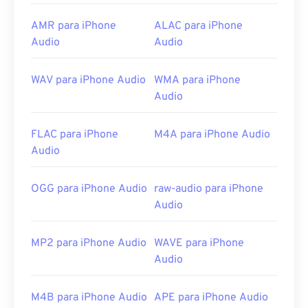
O OGA pode ser aberto no
Windows Media Player
e
em players baseados em
DirectShow
, mas
AMR para iPhone
ALAC para iPhone
somente com o uso de um
filtro DirectShow
. No
Audio
Audio
entanto, se o player não for baseado em
DirectShow, o filtro não será necessário.
WAV para iPhone Audio
WMA para iPhone
Desenvolvido por:
Fundação Xiph.Org
Audio
Lançamento inicial:
2003
FLAC para iPhone
M4A para iPhone Audio
Links úteis:
Audio
https://xiph.org/vorbis/
OGG para iPhone Audio
raw-audio para iPhone
https://www.ietf.org/rfc/rfc5334.txt
Audio
MP2 para iPhone Audio
WAVE para iPhone
Audio
M4B para iPhone Audio
APE para iPhone Audio