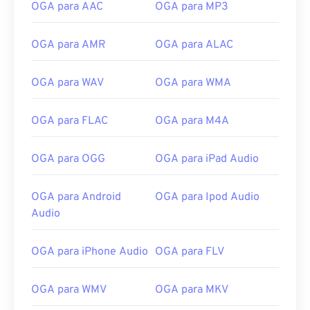
OGA para AAC
OGA para MP3
08
08
08
08
08
08
08
08
09
09
09
09
09
09
09
09
OGA para AMR
OGA para ALAC
10
10
10
10
10
10
10
10
OGA para WAV
OGA para WMA
11
11
11
11
11
11
11
11
12
12
12
12
12
12
12
12
OGA para FLAC
OGA para M4A
13
13
13
13
13
13
13
13
OGA para OGG
OGA para iPad Audio
14
14
14
14
14
14
14
14
15
15
15
15
15
15
15
15
OGA para Android
OGA para Ipod Audio
16
16
16
16
16
16
16
16
Audio
17
17
17
17
17
17
17
17
OGA para iPhone Audio
OGA para FLV
18
18
18
18
18
18
18
18
19
19
19
19
19
19
19
19
OGA para WMV
OGA para MKV
20
20
20
20
20
20
20
20