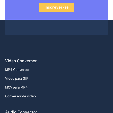
60
60
Inscrever-se
61
61
62
62
63
63
64
64
65
65
66
66
Video Conversor
67
67
68
68
MP4 Conversor
69
69
Video para GIF
70
70
MOV para MP4
71
71
Conversor de vídeo
72
72
Audio Conversor