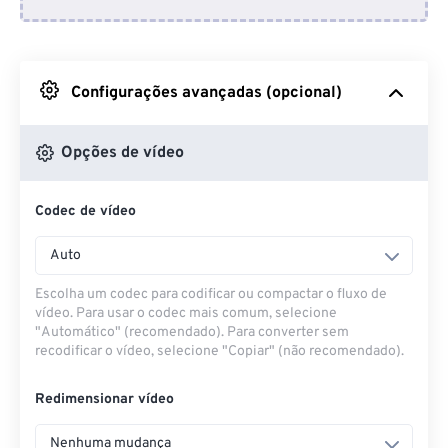
Do Dropbox
Do Google Drive
Configurações avançadas (opcional)
Do OneDrive
Opções de vídeo
Codec de vídeo
Da URL
Auto
Escolha um codec para codificar ou compactar o fluxo de
vídeo. Para usar o codec mais comum, selecione
"Automático" (recomendado). Para converter sem
recodificar o vídeo, selecione "Copiar" (não recomendado).
Redimensionar vídeo
Nenhuma mudança