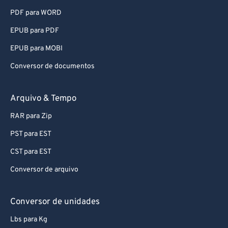
PDF para WORD
87
87
EPUB para PDF
88
88
89
89
EPUB para MOBI
90
90
Conversor de documentos
91
91
Arquivo & Tempo
92
92
RAR para Zip
93
93
PST para EST
94
94
CST para EST
95
95
96
96
Conversor de arquivo
97
97
Conversor de unidades
98
98
Lbs para Kg
99
99