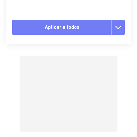
Aplicar a todos
Redefinir todas as opções
Aplicar a partir da predefinição
Salvar como predefinição