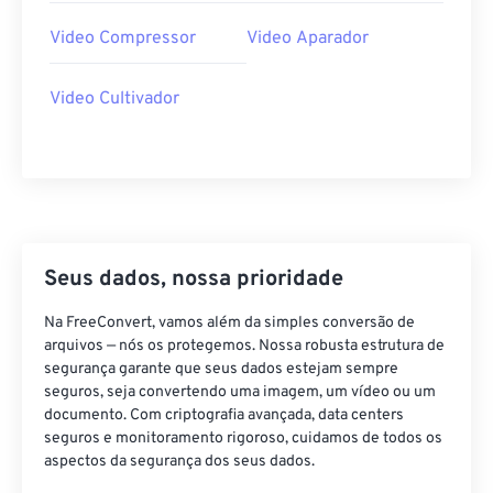
34
34
34
34
34
34
Video Compressor
Video Aparador
35
35
35
35
35
35
36
36
36
36
36
36
Video Cultivador
37
37
37
37
37
37
38
38
38
38
38
38
39
39
39
39
39
39
40
40
40
40
40
40
Seus dados, nossa prioridade
41
41
41
41
41
41
42
42
42
42
42
42
Na FreeConvert, vamos além da simples conversão de
arquivos — nós os protegemos. Nossa robusta estrutura de
43
43
43
43
43
43
segurança garante que seus dados estejam sempre
seguros, seja convertendo uma imagem, um vídeo ou um
44
44
44
44
44
44
documento. Com criptografia avançada, data centers
45
45
45
45
45
45
seguros e monitoramento rigoroso, cuidamos de todos os
aspectos da segurança dos seus dados.
46
46
46
46
46
46