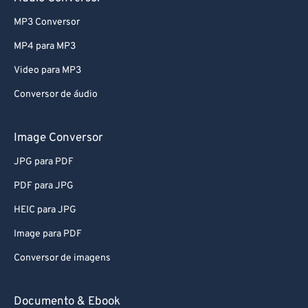
73
73
MP3 Conversor
74
74
75
75
MP4 para MP3
76
76
Video para MP3
77
77
Conversor de áudio
78
78
Image Conversor
79
79
JPG para PDF
80
80
PDF para JPG
81
81
82
82
HEIC para JPG
83
83
Image para PDF
84
84
Conversor de imagens
85
85
Documento & Ebook
86
86