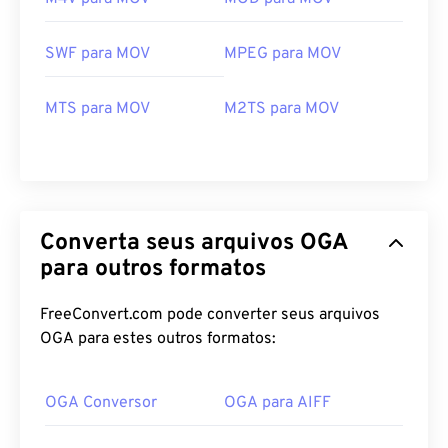
SWF para MOV
MPEG para MOV
MTS para MOV
M2TS para MOV
00
00
00
00
00
00
00
00
00
00
00
00
00
00
00
00
Converta seus arquivos OGA
01
01
01
01
01
01
01
01
para outros formatos
02
02
02
02
02
02
02
02
03
03
03
03
03
03
03
03
FreeConvert.com pode converter seus arquivos
OGA para estes outros formatos:
04
04
04
04
04
04
04
04
05
05
05
05
05
05
05
05
OGA Conversor
OGA para AIFF
06
06
06
06
06
06
06
06
07
07
07
07
07
07
07
07