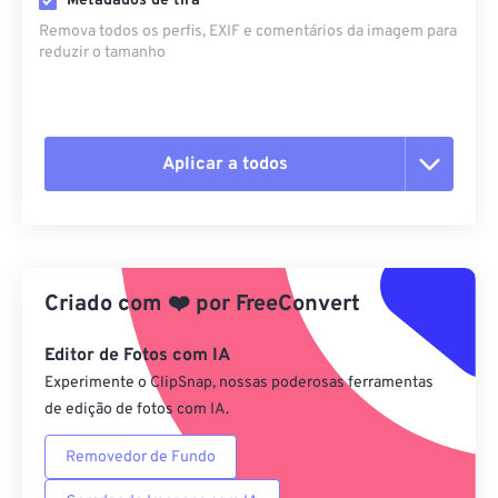
Metadados de tira
Remova todos os perfis, EXIF ​​e comentários da imagem para
reduzir o tamanho
Aplicar a todos
Redefinir todas as opções
Aplicar a partir da predefinição
Criado com
❤️
por
FreeConvert
Salvar como predefinição
Editor de Fotos com IA
Experimente o ClipSnap, nossas poderosas ferramentas
de edição de fotos com IA.
Removedor de Fundo