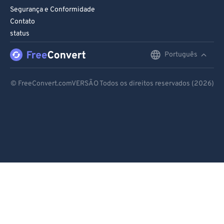
Segurança e Conformidade
Contato
status
Português
English
Deutsch
© FreeConvert.comVERSÃO Todos os direitos reservados (2026)
Español
Français
Português
Italiano
Dutch
日本語
简体中文