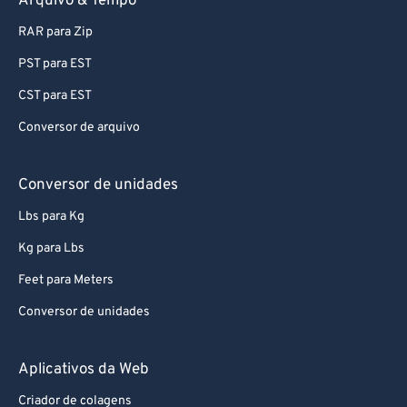
Arquivo & Tempo
95
95
RAR para Zip
96
96
PST para EST
97
97
CST para EST
98
98
Conversor de arquivo
99
99
Conversor de unidades
Lbs para Kg
Kg para Lbs
Feet para Meters
Conversor de unidades
Aplicativos da Web
Criador de colagens