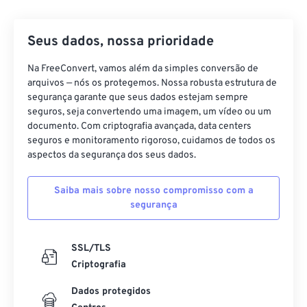
42
42
42
42
42
42
43
43
43
43
43
43
Seus dados, nossa prioridade
44
44
44
44
44
44
Na FreeConvert, vamos além da simples conversão de
45
45
45
45
45
45
arquivos — nós os protegemos. Nossa robusta estrutura de
46
46
46
46
46
46
segurança garante que seus dados estejam sempre
seguros, seja convertendo uma imagem, um vídeo ou um
47
47
47
47
47
47
documento. Com criptografia avançada, data centers
48
48
48
48
48
48
seguros e monitoramento rigoroso, cuidamos de todos os
aspectos da segurança dos seus dados.
49
49
49
49
49
49
50
50
50
50
50
50
Saiba mais sobre nosso compromisso com a
segurança
51
51
51
51
51
51
52
52
52
52
52
52
SSL/TLS
53
53
53
53
53
53
Criptografia
54
54
54
54
54
54
Dados protegidos
55
55
55
55
55
55