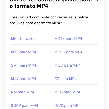
Converter outros arquivos para
de dispositivos e sistemas operacionais, utilizando
o formato MP4
um
codec
para compactar o tamanho do arquivo,
resultando em um arquivo fácil de gerenciar e
FreeConvert.com pode converter seus outros
armazenar. É também um formato de vídeo
arquivos para o formato MP4 :
popular para streaming pela internet, como no
YouTube. Muitos consideram o MP4 um dos
MP4 Conversor
M2TS para MP4
melhores formatos de vídeo disponíveis
atualmente.
MTS para MP4
MPEG para MP4
Como abrir um arquivo MP4?
SWF para MP4
MOD para MP4
Arquivos MP4 abrem no player de vídeo padrão do
sistema operacional. Basta clicar duas vezes no
M4V para MP4
QT para MP4
arquivo para abri-lo. Não há necessidade de
software de terceiros. No Windows, ele abre no
Windows Media Player
. No Mac, ele abre no
RM para MP4
MPG para MP4
QuickTime
.
Em alguns dispositivos, principalmente celulares,
3GPP para MP4
DIVX para MP4