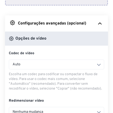
Do Dropbox
Do Google Drive
Configurações avançadas (opcional)
Do OneDrive
Opções de vídeo
Codec de vídeo
Da URL
Auto
Escolha um codec para codificar ou compactar o fluxo de
vídeo. Para usar o codec mais comum, selecione
"Automático" (recomendado). Para converter sem
recodificar o vídeo, selecione "Copiar" (não recomendado).
Redimensionar vídeo
Nenhuma mudança