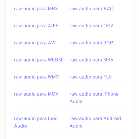
03
03
03
03
03
03
03
03
raw-audio para MP3
raw-audio para AAC
04
04
04
04
04
04
04
04
raw-audio para AIFF
raw-audio para OGV
05
05
05
05
05
05
05
05
06
06
06
06
06
06
06
06
raw-audio para AVI
raw-audio para 3GP
07
07
07
07
07
07
07
07
08
08
08
08
08
08
08
08
raw-audio para WEBM
raw-audio para MKV
09
09
09
09
09
09
09
09
raw-audio para WMV
raw-audio para FLV
10
10
10
10
10
10
10
10
11
11
11
11
11
11
11
11
raw-audio para MOV
raw-audio para iPhone
12
12
12
12
12
12
12
12
Audio
13
13
13
13
13
13
13
13
raw-audio para Ipod
raw-audio para Android
14
14
14
14
14
14
14
14
Audio
Audio
15
15
15
15
15
15
15
15