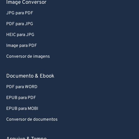
Image Conversor
82
82
JPG para PDF
83
83
PDF para JPG
84
84
HEIC para JPG
85
85
Image para PDF
86
86
Conversor de imagens
87
87
88
88
Documento & Ebook
89
89
PDF para WORD
90
90
EPUB para PDF
91
91
EPUB para MOBI
92
92
Conversor de documentos
93
93
94
94