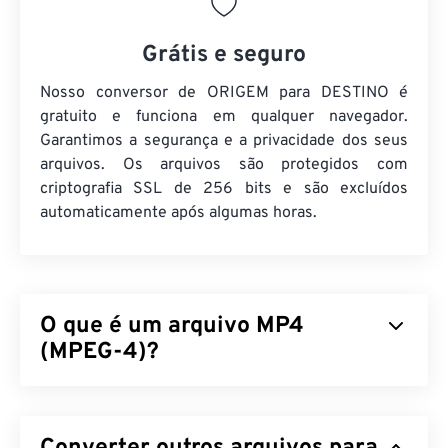
Grátis e seguro
Nosso conversor de ORIGEM para DESTINO é
gratuito e funciona em qualquer navegador.
Garantimos a segurança e a privacidade dos seus
arquivos. Os arquivos são protegidos com
criptografia SSL de 256 bits e são excluídos
automaticamente após algumas horas.
O que é um arquivo MP4
(MPEG-4)?
MPEG-4 (MP4) é um formato de vídeo contêiner
que pode armazenar dados multimídia, geralmente
áudio e vídeo. É compatível com uma ampla gama