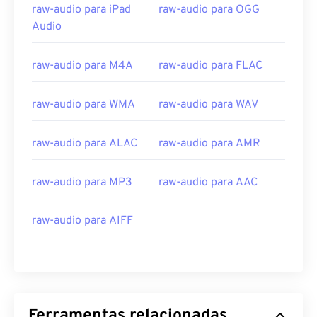
16
16
16
16
16
16
16
16
raw-audio para iPad
raw-audio para OGG
Audio
17
17
17
17
17
17
17
17
18
18
18
18
18
18
18
18
raw-audio para M4A
raw-audio para FLAC
19
19
19
19
19
19
19
19
raw-audio para WMA
raw-audio para WAV
20
20
20
20
20
20
20
20
21
21
21
21
21
21
21
21
raw-audio para ALAC
raw-audio para AMR
22
22
22
22
22
22
22
22
23
23
23
23
23
23
23
23
raw-audio para MP3
raw-audio para AAC
24
24
24
24
24
24
raw-audio para AIFF
25
25
25
25
25
25
26
26
26
26
26
26
27
27
27
27
27
27
28
28
28
28
28
28
Ferramentas relacionadas