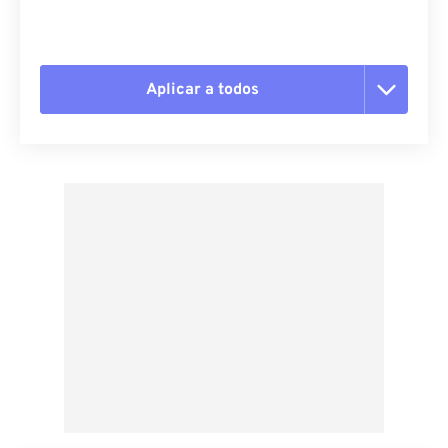
Aplicar a todos
Redefinir todas as opções
Aplicar a partir da predefinição
Salvar como predefinição