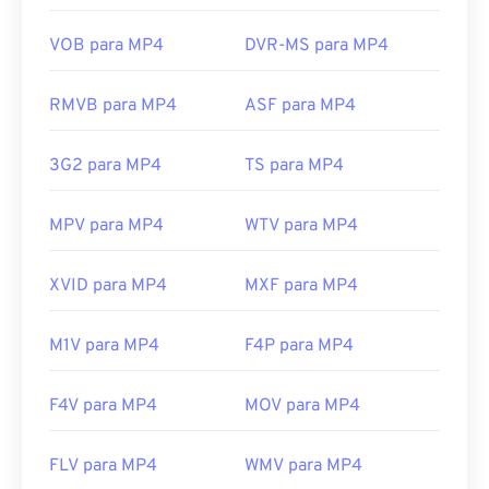
abrir esse tipo de arquivo pode ser problemático.
MP4 é um contêiner que contém vários tipos de
VOB para MP4
DVR-MS para MP4
dados; portanto, quando há um problema ao abrir o
arquivo, geralmente significa que os dados no
RMVB para MP4
ASF para MP4
contêiner (um codec de áudio ou vídeo) não são
compatíveis com o sistema operacional do
3G2 para MP4
TS para MP4
dispositivo. Para resolver esse problema,
experimente
o VLC media player
.
MPV para MP4
WTV para MP4
Desenvolvido por:
Moving Picture Experts Group
(MPEG)
XVID para MP4
MXF para MP4
Norma:
ISO/IEC 14496
Lançamento inicial:
1999
M1V para MP4
F4P para MP4
Links úteis:
https://en.wikipedia.org/wiki/MPEG-4
F4V para MP4
MOV para MP4
https://mpeg.chiariglione.org/standards/mpeg-
FLV para MP4
WMV para MP4
4.html