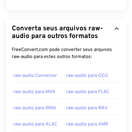
Converta seus arquivos raw-
audio para outros formatos
FreeConvert.com pode converter seus arquivos
raw-audio para estes outros formatos:
raw-audio Conversor
raw-audio para OGG
00
00
00
00
00
00
00
00
raw-audio para M4A
raw-audio para FLAC
00
00
00
00
00
00
00
00
raw-audio para WMA
raw-audio para WAV
01
01
01
01
01
01
01
01
raw-audio para ALAC
raw-audio para AMR
02
02
02
02
02
02
02
02