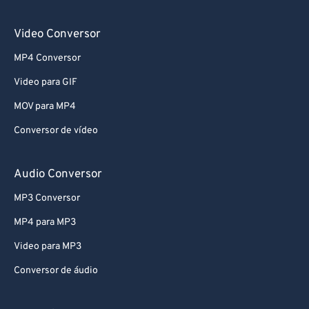
69
69
Video Conversor
70
70
MP4 Conversor
71
71
Video para GIF
72
72
MOV para MP4
73
73
Conversor de vídeo
74
74
75
75
Audio Conversor
76
76
MP3 Conversor
77
77
MP4 para MP3
78
78
Video para MP3
79
79
Conversor de áudio
80
80
81
81