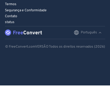
Termos
Segurança e Conformidade
Contato
status
Português
English
Deutsch
© FreeConvert.comVERSÃO Todos os direitos reservados (2026)
Español
Français
Português
Italiano
Dutch
日本語