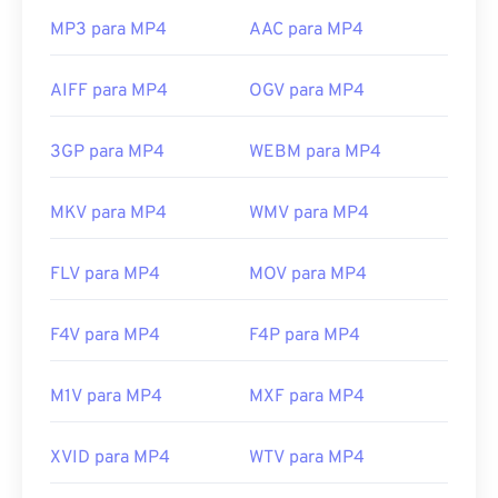
https://mpeg.chiariglione.org/standards/mpeg-
MP3 para MP4
AAC para MP4
4.html
AIFF para MP4
OGV para MP4
3GP para MP4
WEBM para MP4
MKV para MP4
WMV para MP4
FLV para MP4
MOV para MP4
F4V para MP4
F4P para MP4
M1V para MP4
MXF para MP4
XVID para MP4
WTV para MP4