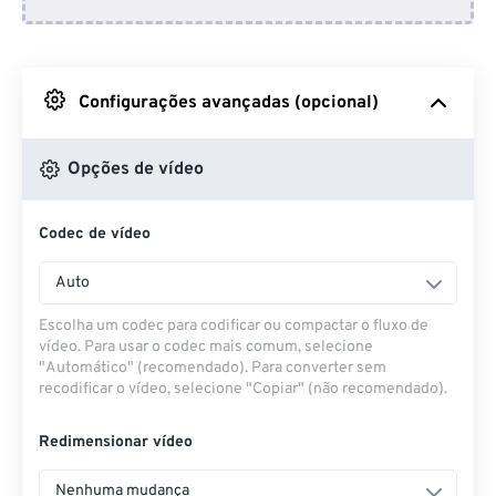
Do Dropbox
Do Google Drive
Configurações avançadas (opcional)
Do OneDrive
Opções de vídeo
Codec de vídeo
Da URL
Auto
Escolha um codec para codificar ou compactar o fluxo de
vídeo. Para usar o codec mais comum, selecione
"Automático" (recomendado). Para converter sem
recodificar o vídeo, selecione "Copiar" (não recomendado).
Redimensionar vídeo
Nenhuma mudança