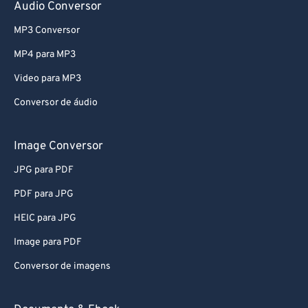
78
78
Audio Conversor
79
79
MP3 Conversor
80
80
MP4 para MP3
81
81
Video para MP3
82
82
Conversor de áudio
83
83
84
84
Image Conversor
85
85
JPG para PDF
86
86
PDF para JPG
87
87
HEIC para JPG
88
88
Image para PDF
89
89
Conversor de imagens
90
90