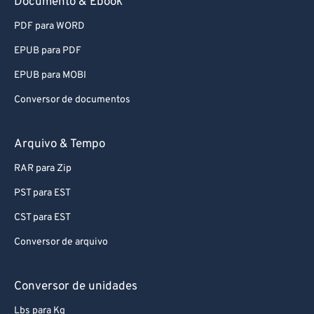
91
91
Documento & Ebook
92
92
PDF para WORD
93
93
EPUB para PDF
94
94
EPUB para MOBI
95
95
Conversor de documentos
96
96
97
97
Arquivo & Tempo
98
98
RAR para Zip
99
99
PST para EST
CST para EST
Conversor de arquivo
Conversor de unidades
Lbs para Kg