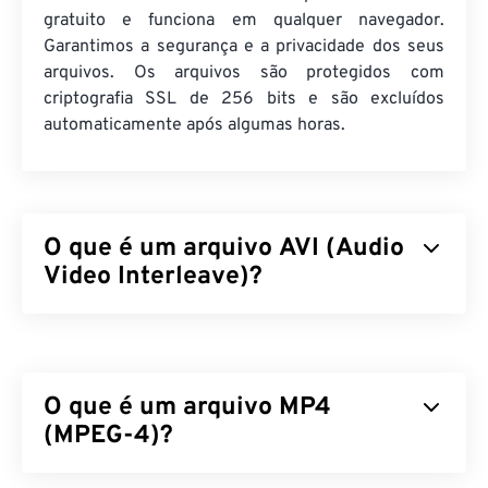
gratuito e funciona em qualquer navegador.
Garantimos a segurança e a privacidade dos seus
arquivos. Os arquivos são protegidos com
criptografia SSL de 256 bits e são excluídos
automaticamente após algumas horas.
O que é um arquivo AVI (Audio
Video Interleave)?
Audio Video Interleave (AVI) é um contêiner
multimídia desenvolvido pela Microsoft. AVI é
descendente do
Resource Interchange File Format
O que é um arquivo MP4
(RIFF)
. Com a ajuda de programas de terceiros, o
AVI pode suportar capítulos, legendas, menus,
(MPEG-4)?
streaming, anexos e contêineres 3D.
MPEG-4 (MP4) é um formato de vídeo contêiner