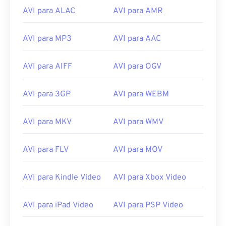
12
12
12
12
12
12
12
12
AVI para ALAC
AVI para AMR
13
13
13
13
13
13
13
13
14
14
14
14
14
14
14
14
AVI para MP3
AVI para AAC
15
15
15
15
15
15
15
15
AVI para AIFF
AVI para OGV
16
16
16
16
16
16
16
16
17
17
17
17
17
17
17
17
AVI para 3GP
AVI para WEBM
18
18
18
18
18
18
18
18
19
19
19
19
19
19
19
19
AVI para MKV
AVI para WMV
20
20
20
20
20
20
20
20
AVI para FLV
AVI para MOV
21
21
21
21
21
21
21
21
22
22
22
22
22
22
22
22
AVI para Kindle Video
AVI para Xbox Video
23
23
23
23
23
23
23
23
AVI para iPad Video
AVI para PSP Video
24
24
24
24
24
24
25
25
25
25
25
25