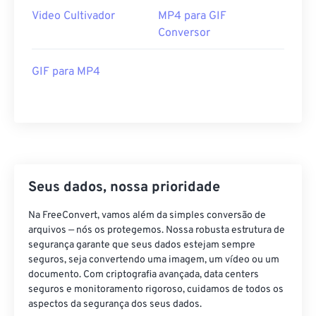
Video Cultivador
MP4 para GIF
39
39
39
39
39
39
Conversor
40
40
40
40
40
40
41
41
41
41
41
41
GIF para MP4
42
42
42
42
42
42
43
43
43
43
43
43
44
44
44
44
44
44
45
45
45
45
45
45
46
46
46
46
46
46
Seus dados, nossa prioridade
47
47
47
47
47
47
Na FreeConvert, vamos além da simples conversão de
arquivos — nós os protegemos. Nossa robusta estrutura de
48
48
48
48
48
48
segurança garante que seus dados estejam sempre
49
49
49
49
49
49
seguros, seja convertendo uma imagem, um vídeo ou um
documento. Com criptografia avançada, data centers
50
50
50
50
50
50
seguros e monitoramento rigoroso, cuidamos de todos os
51
51
51
51
51
51
aspectos da segurança dos seus dados.