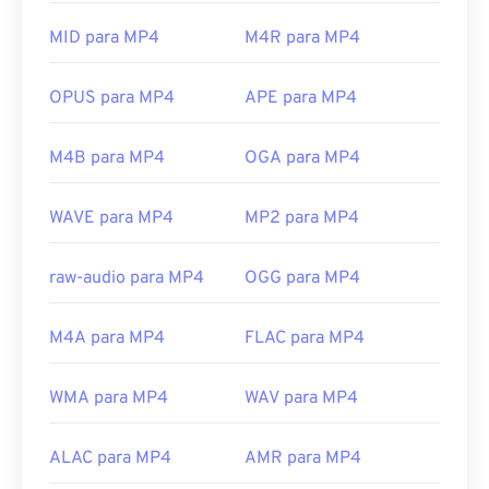
QuickTime
.
Em alguns dispositivos, principalmente celulares,
MID para MP4
M4R para MP4
abrir esse tipo de arquivo pode ser problemático.
MP4 é um contêiner que contém vários tipos de
OPUS para MP4
APE para MP4
dados; portanto, quando há um problema ao abrir o
arquivo, geralmente significa que os dados no
M4B para MP4
OGA para MP4
contêiner (um codec de áudio ou vídeo) não são
compatíveis com o sistema operacional do
WAVE para MP4
MP2 para MP4
dispositivo. Para resolver esse problema,
experimente
o VLC media player
.
raw-audio para MP4
OGG para MP4
Desenvolvido por:
Moving Picture Experts Group
(MPEG)
M4A para MP4
FLAC para MP4
Norma:
ISO/IEC 14496
Lançamento inicial:
1999
WMA para MP4
WAV para MP4
Links úteis:
https://en.wikipedia.org/wiki/MPEG-4
ALAC para MP4
AMR para MP4