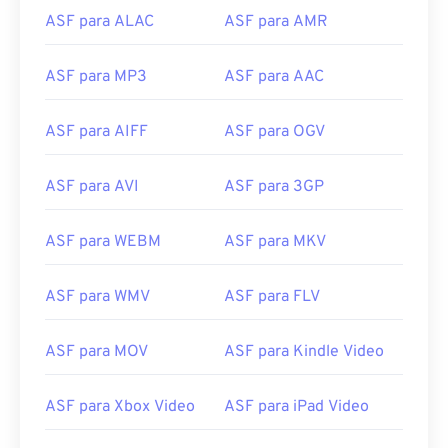
12
12
12
12
12
12
12
12
ASF para ALAC
ASF para AMR
13
13
13
13
13
13
13
13
ASF para MP3
ASF para AAC
14
14
14
14
14
14
14
14
15
15
15
15
15
15
15
15
ASF para AIFF
ASF para OGV
16
16
16
16
16
16
16
16
ASF para AVI
ASF para 3GP
17
17
17
17
17
17
17
17
18
18
18
18
18
18
18
18
ASF para WEBM
ASF para MKV
19
19
19
19
19
19
19
19
20
20
20
20
20
20
20
20
ASF para WMV
ASF para FLV
21
21
21
21
21
21
21
21
ASF para MOV
ASF para Kindle Video
22
22
22
22
22
22
22
22
23
23
23
23
23
23
23
23
ASF para Xbox Video
ASF para iPad Video
24
24
24
24
24
24