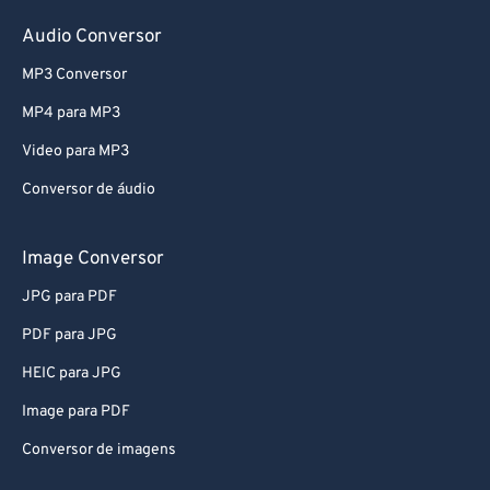
78
78
Audio Conversor
79
79
MP3 Conversor
80
80
MP4 para MP3
81
81
Video para MP3
82
82
Conversor de áudio
83
83
84
84
Image Conversor
85
85
JPG para PDF
86
86
PDF para JPG
87
87
HEIC para JPG
88
88
Image para PDF
89
89
Conversor de imagens
90
90