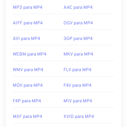
https://mpeg.chiariglione.org/standards/mpeg-
MP3 para MP4
AAC para MP4
4.html
AIFF para MP4
OGV para MP4
AVI para MP4
3GP para MP4
WEBM para MP4
MKV para MP4
WMV para MP4
FLV para MP4
MOV para MP4
F4V para MP4
F4P para MP4
M1V para MP4
MXF para MP4
XVID para MP4