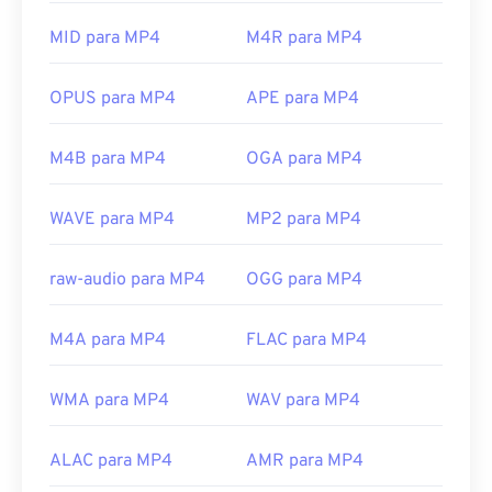
formato-asf
QuickTime
.
Em alguns dispositivos, principalmente celulares,
MID para MP4
M4R para MP4
abrir esse tipo de arquivo pode ser problemático.
MP4 é um contêiner que contém vários tipos de
OPUS para MP4
APE para MP4
dados; portanto, quando há um problema ao abrir o
arquivo, geralmente significa que os dados no
M4B para MP4
OGA para MP4
contêiner (um codec de áudio ou vídeo) não são
compatíveis com o sistema operacional do
WAVE para MP4
MP2 para MP4
dispositivo. Para resolver esse problema,
experimente
o VLC media player
.
raw-audio para MP4
OGG para MP4
Desenvolvido por:
Moving Picture Experts Group
(MPEG)
M4A para MP4
FLAC para MP4
Norma:
ISO/IEC 14496
Lançamento inicial:
1999
WMA para MP4
WAV para MP4
Links úteis:
https://en.wikipedia.org/wiki/MPEG-4
ALAC para MP4
AMR para MP4