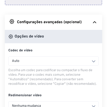
Do Dropbox
Do Google Drive
Configurações avançadas (opcional)
Do OneDrive
Opções de vídeo
Codec de vídeo
Da URL
Auto
Escolha um codec para codificar ou compactar o fluxo de
vídeo. Para usar o codec mais comum, selecione
"Automático" (recomendado). Para converter sem
recodificar o vídeo, selecione "Copiar" (não recomendado).
Redimensionar vídeo
Nenhuma mudança