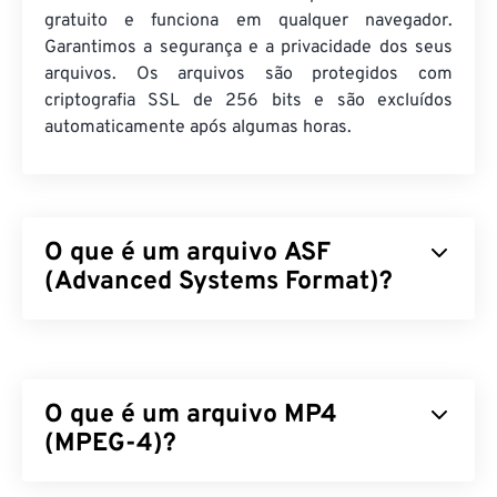
gratuito e funciona em qualquer navegador.
Garantimos a segurança e a privacidade dos seus
arquivos. Os arquivos são protegidos com
criptografia SSL de 256 bits e são excluídos
automaticamente após algumas horas.
O que é um arquivo ASF
(Advanced Systems Format)?
O Advanced Systems Format (ASF) é um produto
proprietário
da Microsoft que serve como
contêiner para conteúdo multimídia do Windows. A
O que é um arquivo MP4
Microsoft o projetou para streaming e para ser
independente de sistemas e protocolos. Ele
(MPEG-4)?
suporta capítulos, legendas, legendas ocultas, tags
de metadados, streaming e players de hardware,
MPEG-4 (MP4) é um formato de vídeo contêiner