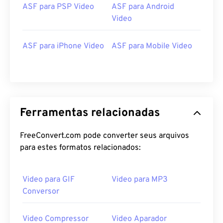
25
25
25
25
25
25
ASF para PSP Video
ASF para Android
Video
26
26
26
26
26
26
27
27
27
27
27
27
ASF para iPhone Video
ASF para Mobile Video
28
28
28
28
28
28
29
29
29
29
29
29
30
30
30
30
30
30
31
31
31
31
31
31
Ferramentas relacionadas
32
32
32
32
32
32
FreeConvert.com pode converter seus arquivos
33
33
33
33
33
33
para estes formatos relacionados:
34
34
34
34
34
34
35
35
35
35
35
35
Video para GIF
Video para MP3
Conversor
36
36
36
36
36
36
37
37
37
37
37
37
Video Compressor
Video Aparador