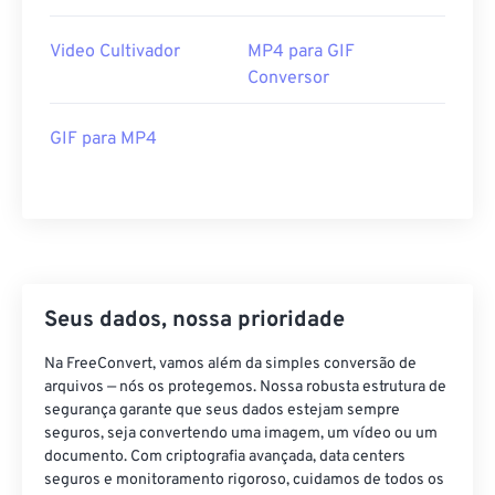
38
38
38
38
38
38
39
39
39
39
39
39
Video Cultivador
MP4 para GIF
Conversor
40
40
40
40
40
40
41
41
41
41
41
41
GIF para MP4
42
42
42
42
42
42
43
43
43
43
43
43
44
44
44
44
44
44
45
45
45
45
45
45
46
46
46
46
46
46
Seus dados, nossa prioridade
47
47
47
47
47
47
Na FreeConvert, vamos além da simples conversão de
48
48
48
48
48
48
arquivos — nós os protegemos. Nossa robusta estrutura de
segurança garante que seus dados estejam sempre
49
49
49
49
49
49
seguros, seja convertendo uma imagem, um vídeo ou um
50
50
50
50
50
50
documento. Com criptografia avançada, data centers
seguros e monitoramento rigoroso, cuidamos de todos os