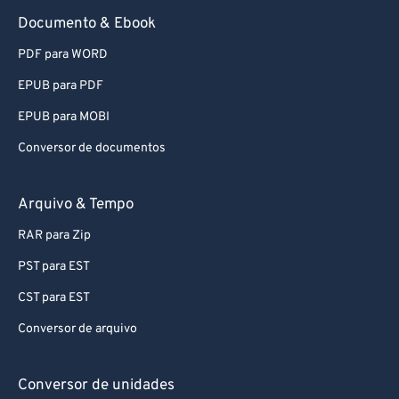
91
91
Documento & Ebook
92
92
PDF para WORD
93
93
EPUB para PDF
94
94
EPUB para MOBI
95
95
Conversor de documentos
96
96
97
97
Arquivo & Tempo
98
98
RAR para Zip
99
99
PST para EST
CST para EST
Conversor de arquivo
Conversor de unidades