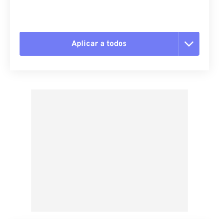
Aplicar a todos
Redefinir todas as opções
Aplicar a partir da predefinição
Salvar como predefinição