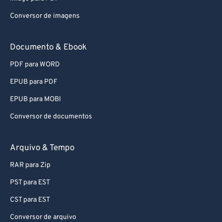
85
85
Conversor de imagens
86
86
87
87
Documento & Ebook
88
88
PDF para WORD
89
89
EPUB para PDF
90
90
EPUB para MOBI
91
91
Conversor de documentos
92
92
93
93
Arquivo & Tempo
94
94
RAR para Zip
95
95
PST para EST
96
96
CST para EST
97
97
Conversor de arquivo