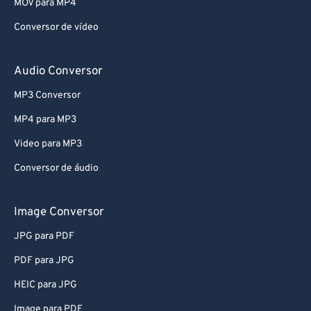
MOV para MP4
72
72
Conversor de vídeo
73
73
74
74
Audio Conversor
75
75
MP3 Conversor
76
76
MP4 para MP3
77
77
Video para MP3
78
78
Conversor de áudio
79
79
80
80
Image Conversor
81
81
JPG para PDF
82
82
PDF para JPG
83
83
HEIC para JPG
84
84
Image para PDF