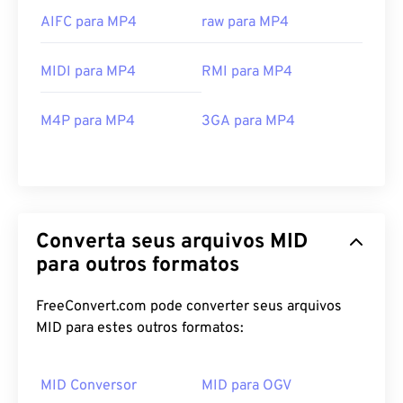
AIFC para MP4
raw para MP4
MIDI para MP4
RMI para MP4
M4P para MP4
3GA para MP4
00
00
00
00
00
00
00
00
Converta seus arquivos MID
00
00
00
00
00
00
00
00
para outros formatos
01
01
01
01
01
01
01
01
02
02
02
02
02
02
02
02
FreeConvert.com pode converter seus arquivos
MID para estes outros formatos:
03
03
03
03
03
03
03
03
04
04
04
04
04
04
04
04
MID Conversor
MID para OGV
05
05
05
05
05
05
05
05