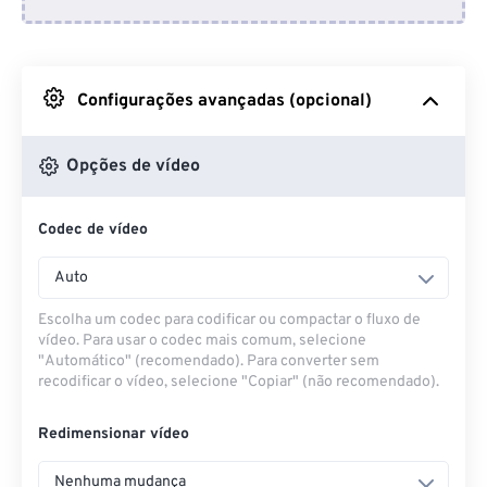
Do Dropbox
Do Google Drive
Configurações avançadas (opcional)
Do OneDrive
Opções de vídeo
Codec de vídeo
Da URL
Auto
Escolha um codec para codificar ou compactar o fluxo de
vídeo. Para usar o codec mais comum, selecione
"Automático" (recomendado). Para converter sem
recodificar o vídeo, selecione "Copiar" (não recomendado).
Redimensionar vídeo
Nenhuma mudança