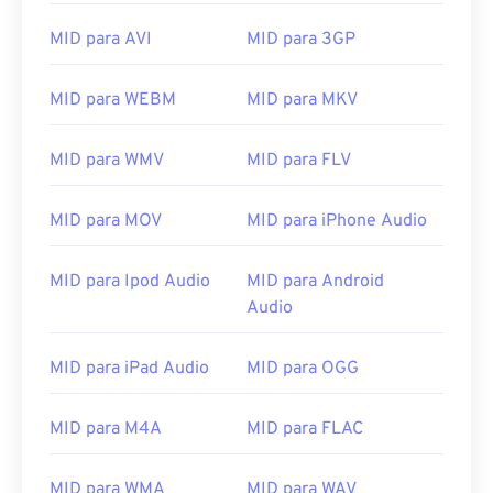
06
06
06
06
06
06
06
06
MID para AVI
MID para 3GP
07
07
07
07
07
07
07
07
MID para WEBM
MID para MKV
08
08
08
08
08
08
08
08
09
09
09
09
09
09
09
09
MID para WMV
MID para FLV
10
10
10
10
10
10
10
10
11
11
11
11
11
11
11
11
MID para MOV
MID para iPhone Audio
12
12
12
12
12
12
12
12
MID para Ipod Audio
MID para Android
13
13
13
13
13
13
13
13
Audio
14
14
14
14
14
14
14
14
15
15
15
15
15
15
15
15
MID para iPad Audio
MID para OGG
16
16
16
16
16
16
16
16
MID para M4A
MID para FLAC
17
17
17
17
17
17
17
17
18
18
18
18
18
18
18
18
MID para WMA
MID para WAV