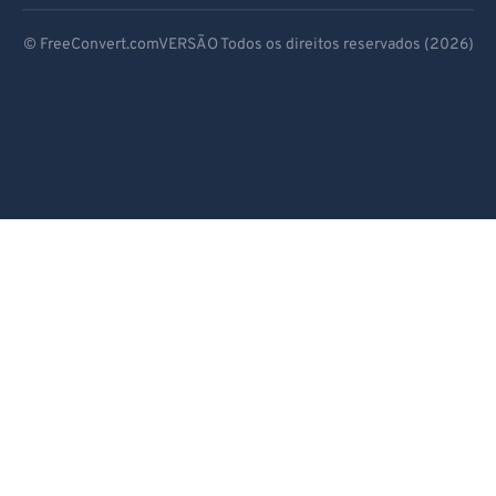
Deutsch
© FreeConvert.comVERSÃO Todos os direitos reservados (2026)
Español
Français
Português
Italiano
Dutch
日本語
简体中文
繁體中文
한국어
Svenska