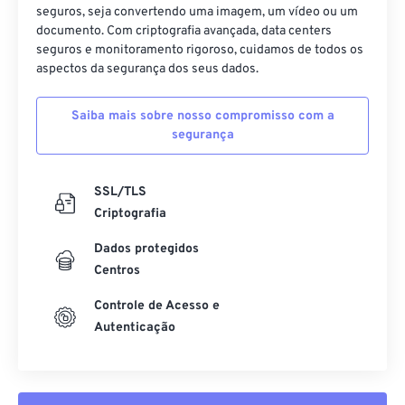
45
45
45
45
45
45
seguros, seja convertendo uma imagem, um vídeo ou um
documento. Com criptografia avançada, data centers
46
46
46
46
46
46
seguros e monitoramento rigoroso, cuidamos de todos os
47
47
47
47
47
47
aspectos da segurança dos seus dados.
48
48
48
48
48
48
Saiba mais sobre nosso compromisso com a
49
49
49
49
49
49
segurança
50
50
50
50
50
50
51
51
51
51
51
51
SSL/TLS
Criptografia
52
52
52
52
52
52
Dados protegidos
53
53
53
53
53
53
Centros
54
54
54
54
54
54
Controle de Acesso e
55
55
55
55
55
55
Autenticação
56
56
56
56
56
56
57
57
57
57
57
57