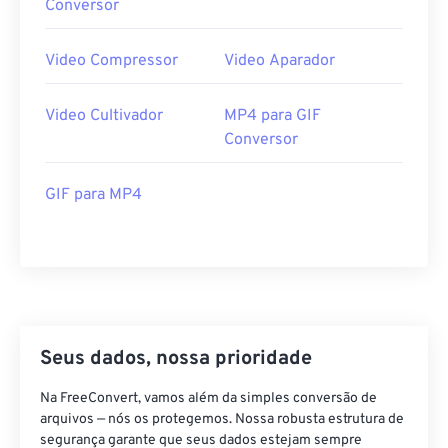
Conversor
32
32
32
32
32
32
33
33
33
33
33
33
Video Compressor
Video Aparador
34
34
34
34
34
34
Video Cultivador
MP4 para GIF
35
35
35
35
35
35
Conversor
36
36
36
36
36
36
37
37
37
37
37
37
GIF para MP4
38
38
38
38
38
38
39
39
39
39
39
39
40
40
40
40
40
40
41
41
41
41
41
41
42
42
42
42
42
42
Seus dados, nossa prioridade
43
43
43
43
43
43
Na FreeConvert, vamos além da simples conversão de
arquivos — nós os protegemos. Nossa robusta estrutura de
44
44
44
44
44
44
segurança garante que seus dados estejam sempre