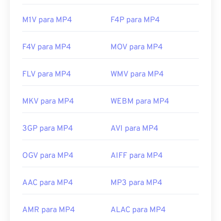
Lançamento inicial:
1999
M1V para MP4
F4P para MP4
Links úteis:
https://en.wikipedia.org/wiki/MPEG-4
F4V para MP4
MOV para MP4
https://mpeg.chiariglione.org/standards/mpeg-
FLV para MP4
WMV para MP4
4.html
MKV para MP4
WEBM para MP4
3GP para MP4
AVI para MP4
OGV para MP4
AIFF para MP4
AAC para MP4
MP3 para MP4
AMR para MP4
ALAC para MP4