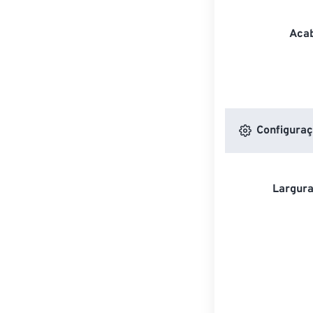
Acab
Configuraç
Largura