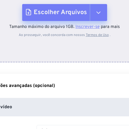
Escolher Arquivos
Tamanho máximo do arquivo 1GB.
Inscrever-se
para mais
Do dispositivo
Ao prosseguir, você concorda com nossos
Termos de Uso
.
Do Dropbox
Do Google Drive
ões avançadas (opcional)
Do OneDrive
vídeo
Da URL