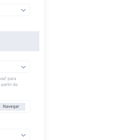
oad' para
 partir do
Navegar