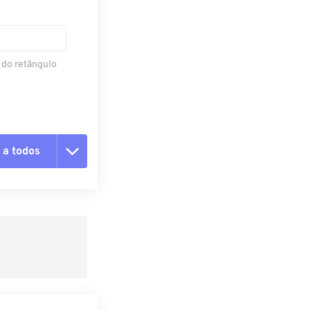
 do retângulo
 a todos
 as opções
da predefinição
definição