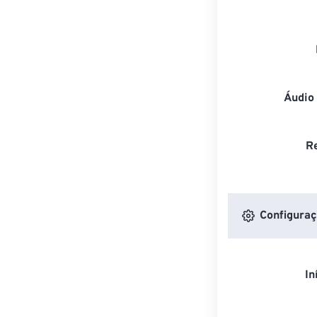
Áudio
R
Configuraç
In