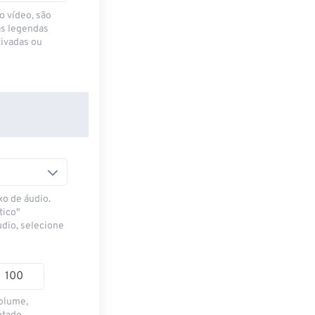
o vídeo, são
as legendas
ivadas ou
xo de áudio.
tico"
udio, selecione
volume,