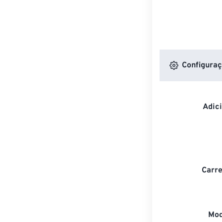
Configuraç
Adic
Carre
Mod