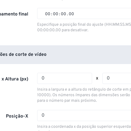
01
01
01
01
02
02
02
02
amento final
00
:
00
:
00
.
00
03
03
03
03
00
00
00
00
Especifique a posição final do ajuste (HH:MM:SS.M
00:00:00.00 para desativar.
04
04
04
04
01
01
01
01
05
05
05
05
02
02
02
02
06
06
06
06
03
03
03
03
ões de corte de vídeo
07
07
07
07
04
04
04
04
08
08
08
08
05
05
05
05
x
 x Altura (px)
09
09
09
09
06
06
06
06
Insira a largura e a altura do retângulo de corte em p
10
10
10
10
07
07
07
07
10000). Os números ímpares das dimensões serão
para o número par mais próximo.
11
11
11
11
08
08
08
08
12
12
12
12
09
09
09
09
Posição-X
13
13
13
13
10
10
10
10
Insira a coordenada x da posição superior esquerda