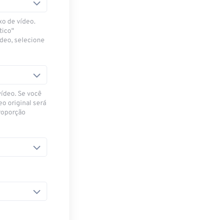
xo de vídeo.
tico"
ídeo, selecione
vídeo. Se você
eo original será
proporção