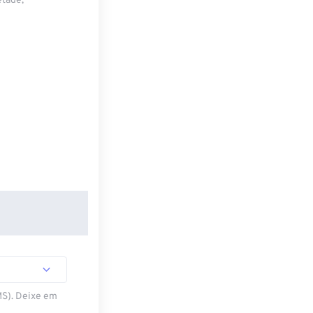
etade,
MS). Deixe em