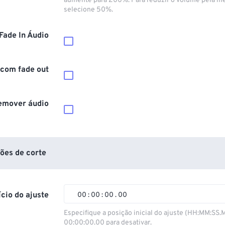
aumente para 200%. Para reduzir o volume pela m
selecione 50%.
Fade In Áudio
 com fade out
emover áudio
ões de corte
ício do ajuste
00
:
00
:
00
.
00
00
00
00
00
Especifique a posição inicial do ajuste (HH:MM:SS.
00:00:00.00 para desativar.