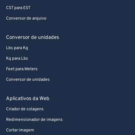
CST para EST
97
97
Conversor de arquivo
98
98
99
99
Conversor de unidades
Lbs para Kg
Kg para Lbs
Feet para Meters
Conversor de unidades
Aplicativos da Web
Criador de colagens
Redimensionador de imagens
Cortar imagem