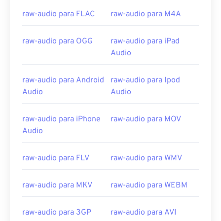
04
04
04
04
04
04
04
04
raw-audio para FLAC
raw-audio para M4A
05
05
05
05
05
05
05
05
06
06
06
06
06
06
06
06
raw-audio para OGG
raw-audio para iPad
07
07
07
07
07
07
07
07
Audio
08
08
08
08
08
08
08
08
raw-audio para Android
raw-audio para Ipod
09
09
09
09
09
09
09
09
Audio
Audio
10
10
10
10
10
10
10
10
11
11
11
11
11
11
11
11
raw-audio para iPhone
raw-audio para MOV
Audio
12
12
12
12
12
12
12
12
13
13
13
13
13
13
13
13
raw-audio para FLV
raw-audio para WMV
14
14
14
14
14
14
14
14
raw-audio para MKV
raw-audio para WEBM
15
15
15
15
15
15
15
15
16
16
16
16
16
16
16
16
raw-audio para 3GP
raw-audio para AVI
17
17
17
17
17
17
17
17