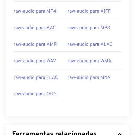
18
18
18
18
18
18
18
18
raw-audio para MP4
raw-audio para AIFF
19
19
19
19
19
19
19
19
raw-audio para AAC
raw-audio para MP3
20
20
20
20
20
20
20
20
21
21
21
21
21
21
21
21
raw-audio para AMR
raw-audio para ALAC
22
22
22
22
22
22
22
22
23
23
23
23
23
23
23
23
raw-audio para WAV
raw-audio para WMA
24
24
24
24
24
24
raw-audio para FLAC
raw-audio para M4A
25
25
25
25
25
25
26
26
26
26
26
26
raw-audio para OGG
27
27
27
27
27
27
28
28
28
28
28
28
29
29
29
29
29
29
30
30
30
30
30
30
Ferramentas relacionadas