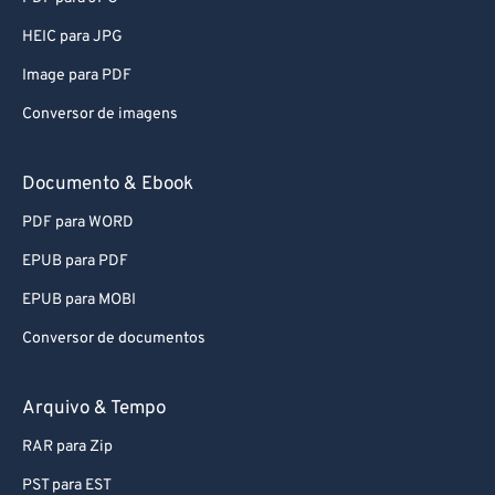
83
83
HEIC para JPG
84
84
85
85
Image para PDF
86
86
Conversor de imagens
87
87
Documento & Ebook
88
88
PDF para WORD
89
89
EPUB para PDF
90
90
EPUB para MOBI
91
91
92
92
Conversor de documentos
93
93
Arquivo & Tempo
94
94
RAR para Zip
95
95
PST para EST
96
96