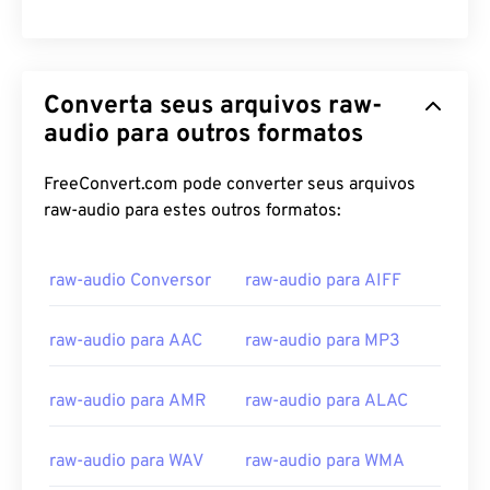
Converta seus arquivos raw-
audio para outros formatos
FreeConvert.com pode converter seus arquivos
raw-audio para estes outros formatos:
00
00
00
00
00
00
00
00
raw-audio Conversor
raw-audio para AIFF
raw-audio para AAC
raw-audio para MP3
00
00
00
00
00
00
00
00
01
01
01
01
01
01
01
01
raw-audio para AMR
raw-audio para ALAC
02
02
02
02
02
02
02
02
03
03
03
03
03
03
03
03
raw-audio para WAV
raw-audio para WMA