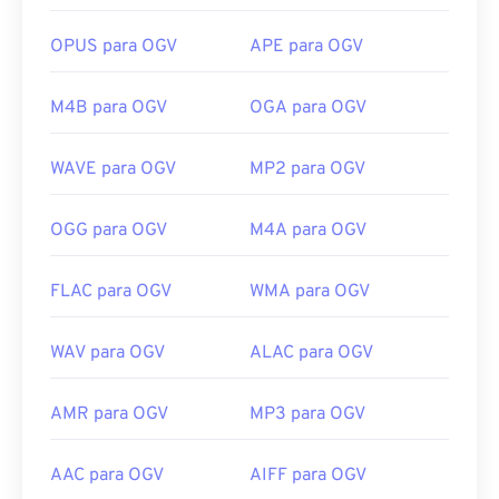
DirectShow, o filtro não é necessário.
OPUS para OGV
APE para OGV
Desenvolvido por:
Fundação Xiph.Org
Lançamento inicial:
2017
M4B para OGV
OGA para OGV
Links úteis:
https://en.wikipedia.org/wiki/Ogg
WAVE para OGV
MP2 para OGV
https://www.xiph.org/
OGG para OGV
M4A para OGV
FLAC para OGV
WMA para OGV
WAV para OGV
ALAC para OGV
AMR para OGV
MP3 para OGV
AAC para OGV
AIFF para OGV