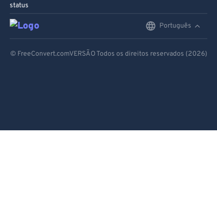
status
Português
English
Deutsch
© FreeConvert.comVERSÃO Todos os direitos reservados (2026)
Español
Français
Português
Italiano
Dutch
日本語
简体中文
繁體中文