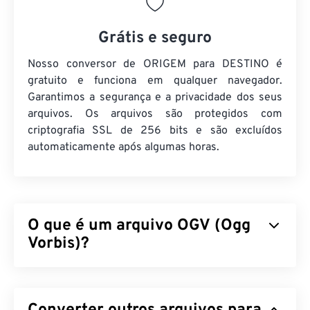
Grátis e seguro
Nosso conversor de ORIGEM para DESTINO é
gratuito e funciona em qualquer navegador.
Garantimos a segurança e a privacidade dos seus
arquivos. Os arquivos são protegidos com
criptografia SSL de 256 bits e são excluídos
automaticamente após algumas horas.
O que é um arquivo OGV (Ogg
Vorbis)?
Ogg Vorbis (OGV) é um formato e codec de
contêiner multimídia gratuito, de código aberto e
não patenteado. Faz parte da família de formatos e