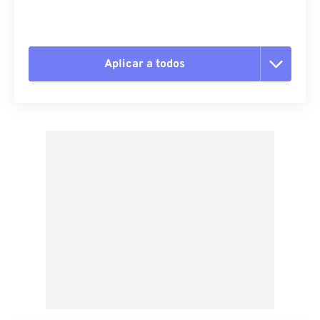
Aplicar a todos
Redefinir todas as opções
Aplicar a partir da predefinição
Salvar como predefinição