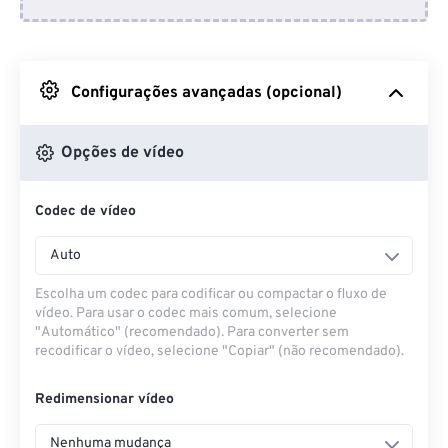
Do Dropbox
Do Google Drive
Configurações avançadas (opcional)
Do OneDrive
Opções de vídeo
Codec de vídeo
Da URL
Auto
Escolha um codec para codificar ou compactar o fluxo de
vídeo. Para usar o codec mais comum, selecione
"Automático" (recomendado). Para converter sem
recodificar o vídeo, selecione "Copiar" (não recomendado).
Redimensionar vídeo
Nenhuma mudança