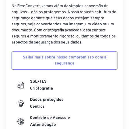
44
44
44
44
44
44
Na FreeConvert, vamos além da simples conversão de
arquivos — nós os protegemos. Nossa robusta estrutura de
45
45
45
45
45
45
segurança garante que seus dados estejam sempre
seguros, seja convertendo uma imagem, um vídeo ou um
46
46
46
46
46
46
documento. Com criptografia avançada, data centers
47
47
47
47
47
47
seguros e monitoramento rigoroso, cuidamos de todos os
aspectos da segurança dos seus dados.
48
48
48
48
48
48
49
49
49
49
49
49
Saiba mais sobre nosso compromisso com a
segurança
50
50
50
50
50
50
51
51
51
51
51
51
SSL/TLS
52
52
52
52
52
52
Criptografia
53
53
53
53
53
53
Dados protegidos
54
54
54
54
54
54
Centros
55
55
55
55
55
55
Controle de Acesso e
56
56
56
56
56
56
Autenticação