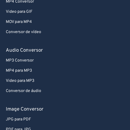
MP4 Conversor
70
70
71
71
Video para GIF
72
72
MOV para MP4
73
73
Conversor de vídeo
74
74
Audio Conversor
75
75
MP3 Conversor
76
76
MP4 para MP3
77
77
78
78
Video para MP3
79
79
Conversor de áudio
80
80
Image Conversor
81
81
JPG para PDF
82
82
PDF para JPG