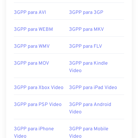
14
14
14
14
14
14
14
14
3GPP para AVI
3GPP para 3GP
15
15
15
15
15
15
15
15
16
16
16
16
16
16
16
16
3GPP para WEBM
3GPP para MKV
17
17
17
17
17
17
17
17
3GPP para WMV
3GPP para FLV
18
18
18
18
18
18
18
18
19
19
19
19
19
19
19
19
3GPP para MOV
3GPP para Kindle
20
20
20
20
20
20
20
20
Video
21
21
21
21
21
21
21
21
3GPP para Xbox Video
3GPP para iPad Video
22
22
22
22
22
22
22
22
23
23
23
23
23
23
23
23
3GPP para PSP Video
3GPP para Android
Video
24
24
24
24
24
24
25
25
25
25
25
25
3GPP para iPhone
3GPP para Mobile
26
26
26
26
26
26
Video
Video