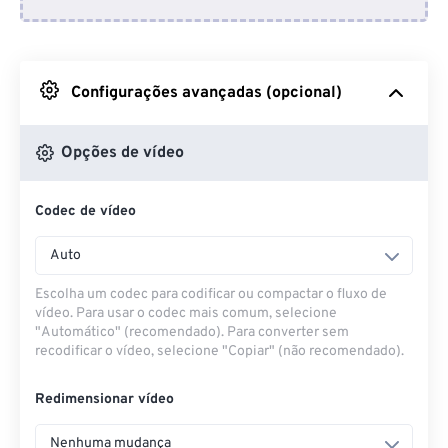
Do Dropbox
Do Google Drive
Configurações avançadas (opcional)
Do OneDrive
Opções de vídeo
Codec de vídeo
Da URL
Auto
Escolha um codec para codificar ou compactar o fluxo de
vídeo. Para usar o codec mais comum, selecione
"Automático" (recomendado). Para converter sem
recodificar o vídeo, selecione "Copiar" (não recomendado).
Redimensionar vídeo
Nenhuma mudança