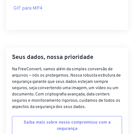
40
40
40
40
40
40
GIF para MP4
41
41
41
41
41
41
42
42
42
42
42
42
43
43
43
43
43
43
44
44
44
44
44
44
45
45
45
45
45
45
Seus dados, nossa prioridade
46
46
46
46
46
46
Na FreeConvert, vamos além da simples conversão de
47
47
47
47
47
47
arquivos — nós os protegemos. Nossa robusta estrutura de
segurança garante que seus dados estejam sempre
48
48
48
48
48
48
seguros, seja convertendo uma imagem, um vídeo ou um
documento. Com criptografia avançada, data centers
49
49
49
49
49
49
seguros e monitoramento rigoroso, cuidamos de todos os
50
50
50
50
50
50
aspectos da segurança dos seus dados.
51
51
51
51
51
51
Saiba mais sobre nosso compromisso com a
52
52
52
52
52
52
segurança