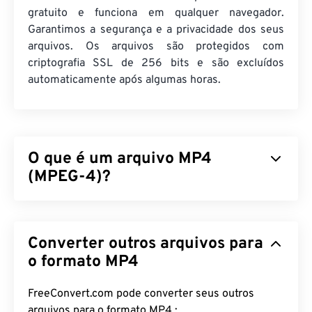
gratuito e funciona em qualquer navegador.
Garantimos a segurança e a privacidade dos seus
arquivos. Os arquivos são protegidos com
criptografia SSL de 256 bits e são excluídos
automaticamente após algumas horas.
O que é um arquivo MP4
(MPEG-4)?
MPEG-4 (MP4) é um formato de vídeo contêiner
que pode armazenar dados multimídia, geralmente
Converter outros arquivos para
áudio e vídeo. É compatível com uma ampla gama
de dispositivos e sistemas operacionais, utilizando
o formato MP4
um
codec
para compactar o tamanho do arquivo,
resultando em um arquivo fácil de gerenciar e
FreeConvert.com pode converter seus outros
armazenar. É também um formato de vídeo
arquivos para o formato MP4 :