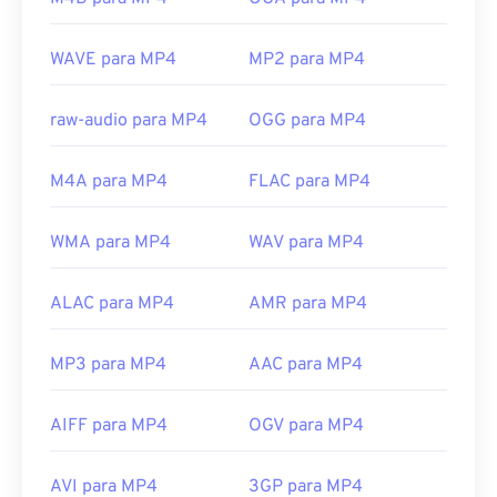
contêiner (um codec de áudio ou vídeo) não são
compatíveis com o sistema operacional do
WAVE para MP4
MP2 para MP4
dispositivo. Para resolver esse problema,
experimente
o VLC media player
.
raw-audio para MP4
OGG para MP4
Desenvolvido por:
Moving Picture Experts Group
(MPEG)
M4A para MP4
FLAC para MP4
Norma:
ISO/IEC 14496
Lançamento inicial:
1999
WMA para MP4
WAV para MP4
Links úteis:
https://en.wikipedia.org/wiki/MPEG-4
ALAC para MP4
AMR para MP4
https://mpeg.chiariglione.org/standards/mpeg-
MP3 para MP4
AAC para MP4
4.html
AIFF para MP4
OGV para MP4
AVI para MP4
3GP para MP4