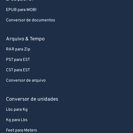
93
93
EPUB para MOBI
94
94
Conversor de documentos
95
95
96
96
Arquivo & Tempo
97
97
RAR para Zip
98
98
PST para EST
99
99
CST para EST
Conversor de arquivo
Conversor de unidades
Lbs para Kg
Kg para Lbs
Feet para Meters