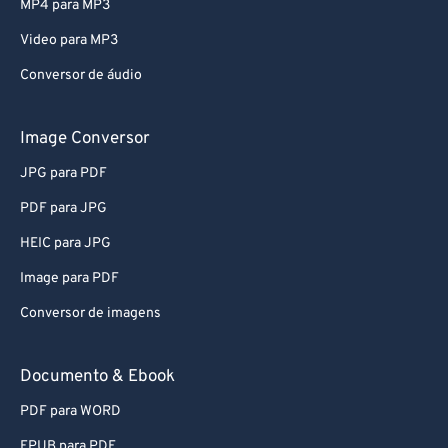
MP4 para MP3
80
80
Video para MP3
81
81
Conversor de áudio
82
82
83
83
Image Conversor
84
84
JPG para PDF
85
85
PDF para JPG
86
86
HEIC para JPG
87
87
Image para PDF
88
88
Conversor de imagens
89
89
90
90
Documento & Ebook
91
91
PDF para WORD
92
92
EPUB para PDF