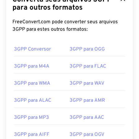
para outros formatos
01
01
01
01
01
01
01
01
02
02
02
02
02
02
02
02
FreeConvert.com pode converter seus arquivos
3GPP para estes outros formatos:
03
03
03
03
03
03
03
03
04
04
04
04
04
04
04
04
3GPP Conversor
3GPP para OGG
05
05
05
05
05
05
05
05
06
06
06
06
06
06
06
06
3GPP para M4A
3GPP para FLAC
07
07
07
07
07
07
07
07
3GPP para WMA
3GPP para WAV
08
08
08
08
08
08
08
08
09
09
09
09
09
09
09
09
3GPP para ALAC
3GPP para AMR
10
10
10
10
10
10
10
10
11
11
11
11
11
11
11
11
3GPP para MP3
3GPP para AAC
12
12
12
12
12
12
12
12
3GPP para AIFF
3GPP para OGV
13
13
13
13
13
13
13
13