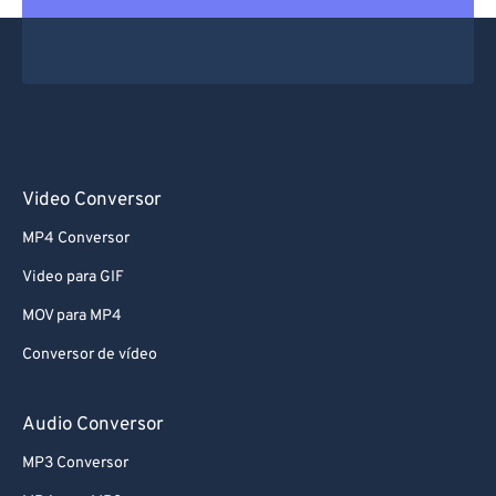
66
66
67
67
68
68
69
69
70
70
71
71
Video Conversor
72
72
MP4 Conversor
73
73
Video para GIF
74
74
MOV para MP4
75
75
Conversor de vídeo
76
76
77
77
Audio Conversor
78
78
MP3 Conversor
79
79