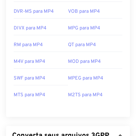
DVR-MS para MP4
VOB para MP4
DIVX para MP4
MPG para MP4
RM para MP4
QT para MP4
M4V para MP4
MOD para MP4
SWF para MP4
MPEG para MP4
MTS para MP4
M2TS para MP4
00
00
00
00
00
00
00
00
Converta seus arquivos 3GPP
00
00
00
00
00
00
00
00