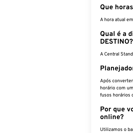
Que horas
A hora atual e
Qual é a d
DESTINO?
A Central Stan
Planejado
Após converter
horário com um
fusos horários 
Por que v
online?
Utilizamos o b