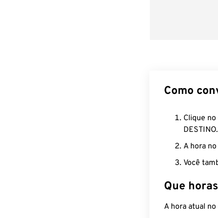
Como con
Clique no
DESTINO.
A hora no
Você tamb
Que horas
A hora atual no