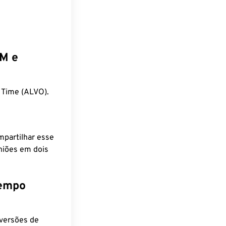
EM e
 Time (ALVO).
mpartilhar esse
niões em dois
tempo
nversões de