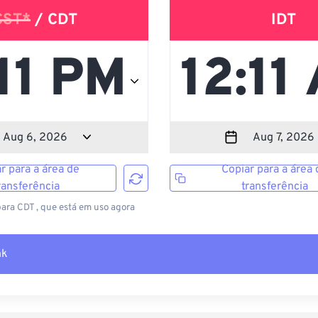
CST*
/ CDT
IDT
r para a área de
Copiar para a área 
ransferência
transferência
para CDT , que está em uso agora
nk