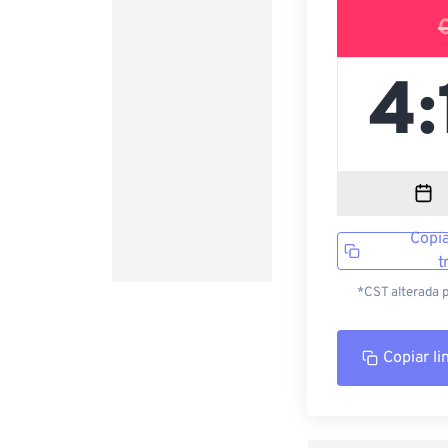
Copia
t
*CST alterada 
Copiar li