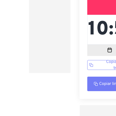
Copia
t
Copiar li