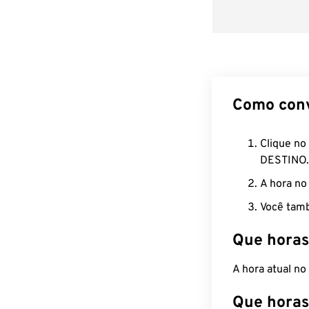
Como con
Clique no
DESTINO.
A hora no
Você tamb
Que horas
A hora atual n
Que horas