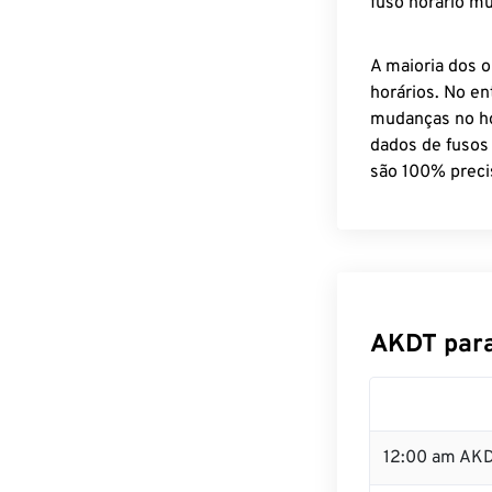
fuso horário mu
A maioria dos o
horários. No en
mudanças no ho
dados de fusos
são 100% preci
AKDT para
12:00 am AKD