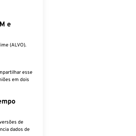
EM e
Time (ALVO).
mpartilhar esse
niões em dois
tempo
nversões de
encia dados de