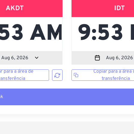
AKDT
IDT
r para a área de
Copiar para a área 
ransferência
transferência
nk