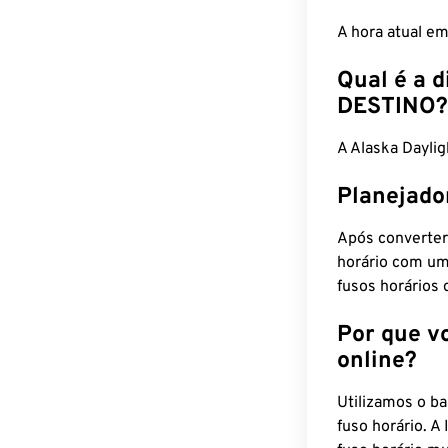
A hora atual e
Qual é a d
DESTINO?
A Alaska Dayli
Planejado
Após converter
horário com um
fusos horários 
Por que v
online?
Utilizamos o b
fuso horário. A