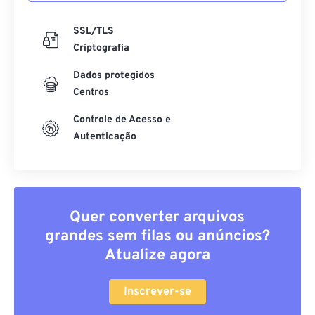
SSL/TLS
Criptografia
Dados protegidos
Centros
Controle de Acesso e
Autenticação
Quer converter arquivos
grandes sem filas ou anúncios?
Atualize agora
Inscrever-se