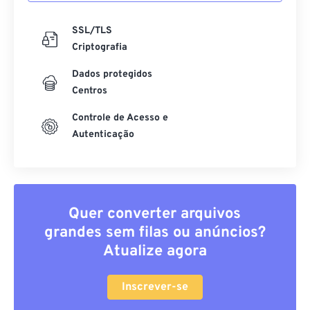
SSL/TLS
Criptografia
Dados protegidos
Centros
Controle de Acesso e
Autenticação
Quer converter arquivos
grandes sem filas ou anúncios?
Atualize agora
Inscrever-se