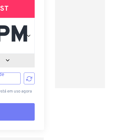
ST
de
está em uso agora