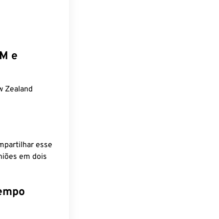
EM e
w Zealand
mpartilhar esse
niões em dois
tempo