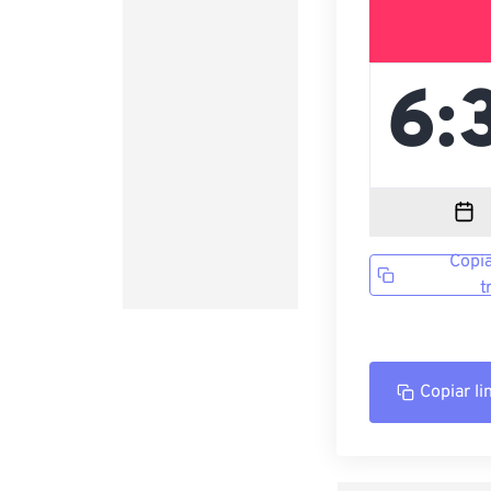
Copia
t
Copiar li