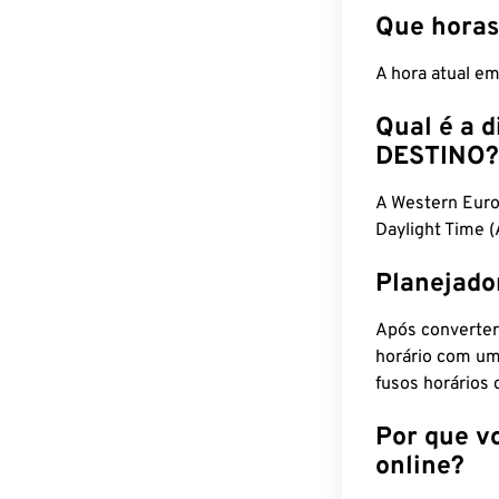
Que horas
A hora atual e
Qual é a d
DESTINO?
A Western Eur
Daylight Time 
Planejado
Após converter
horário com um
fusos horários 
Por que v
online?