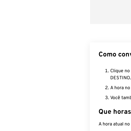
Como con
Clique no
DESTINO.
A hora no
Você tamb
Que horas
A hora atual n