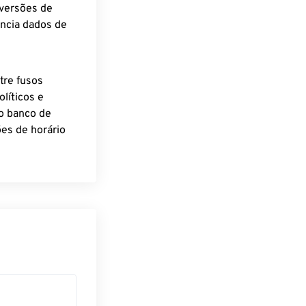
nversões de
encia dados de
tre fusos
líticos e
o banco de
es de horário