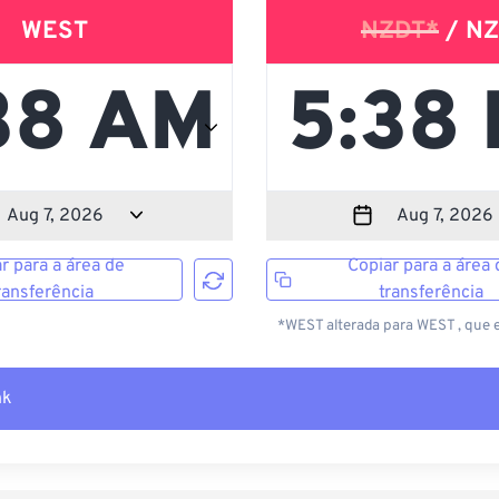
WEST
NZDT*
/ NZ
r para a área de
Copiar para a área 
ransferência
transferência
*WEST alterada para WEST , que 
nk