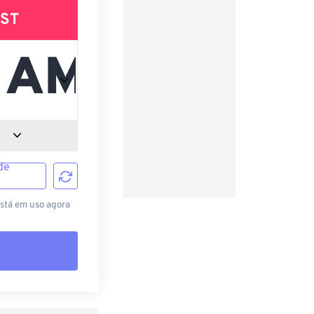
ST
de
está em uso agora