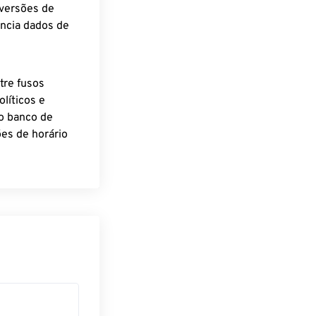
nversões de
encia dados de
tre fusos
líticos e
o banco de
es de horário