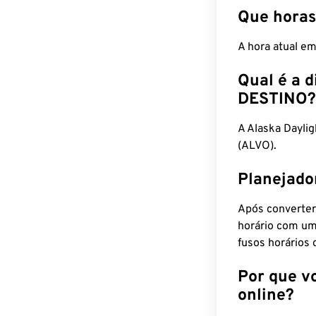
Que horas
A hora atual e
Qual é a d
DESTINO?
A Alaska Dayli
(ALVO).
Planejado
Após converter
horário com um
fusos horários 
Por que v
online?