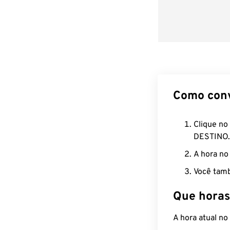
Como con
Clique no
DESTINO.
A hora no
Você tamb
Que horas
A hora atual n