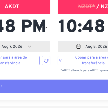
AKDT
NZDT*
/ NZ
r para a área de
Copiar para a área 
ransferência
transferência
*AKDT alterada para AKDT , que 
nk