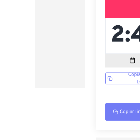
Copia
t
Copiar li