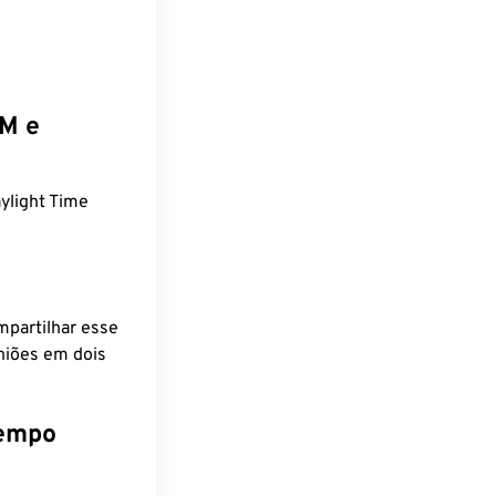
EM e
ylight Time
mpartilhar esse
niões em dois
tempo