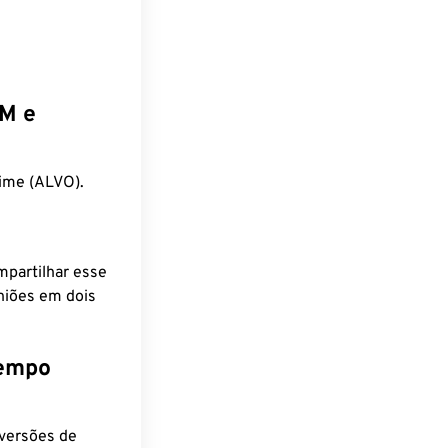
EM e
ime (ALVO).
mpartilhar esse
niões em dois
tempo
nversões de