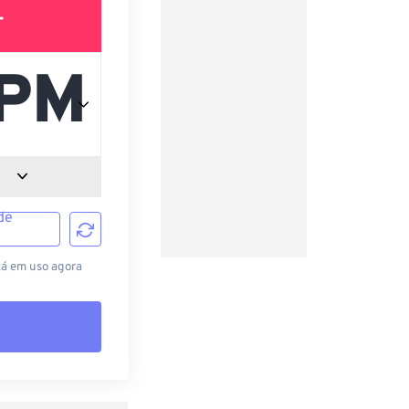
T
de
tá em uso agora