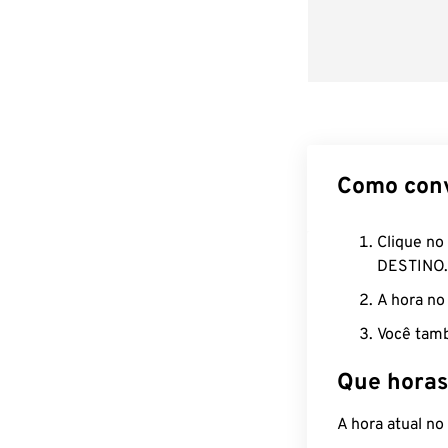
Como con
Clique no
DESTINO.
A hora no
Você tamb
Que horas
A hora atual n