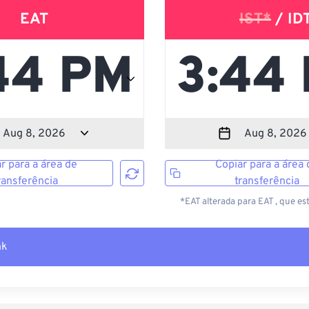
EAT
IST*
/ ID
r para a área de
Copiar para a área 
ransferência
transferência
*EAT alterada para EAT , que es
nk