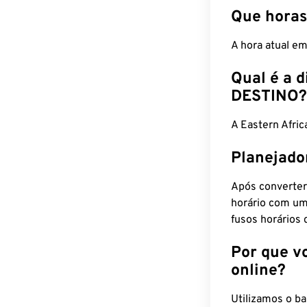
Que horas
A hora atual e
Qual é a d
DESTINO?
A Eastern Afri
Planejado
Após converter
horário com um
fusos horários 
Por que v
online?
Utilizamos o b