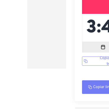
Copia
t
Copiar li