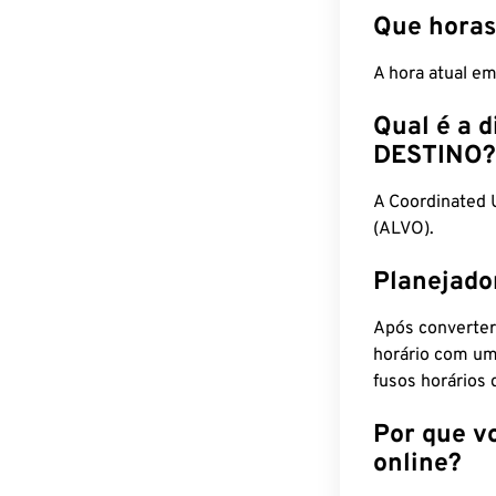
Que horas
A hora atual e
Qual é a d
DESTINO?
A Coordinated 
(ALVO).
Planejado
Após converter
horário com um
fusos horários 
Por que v
online?