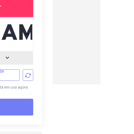
T
de
stá em uso agora