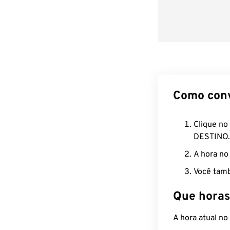
Como con
Clique no
DESTINO.
A hora no
Você tamb
Que horas
A hora atual n