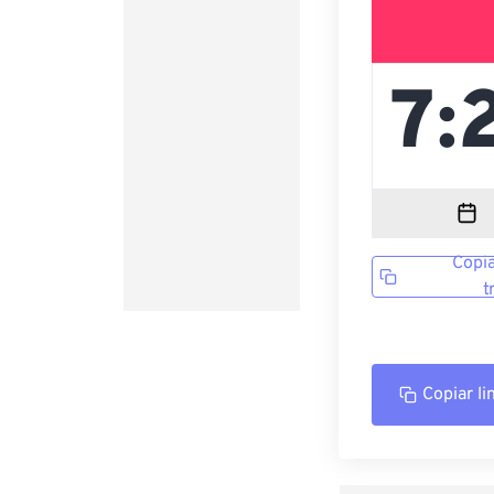
Copia
t
Copiar li