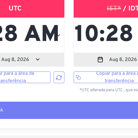
UTC
IST*
/ ID
r para a área de
Copiar para a área 
ransferência
transferência
*UTC alterada para UTC , que e
nk