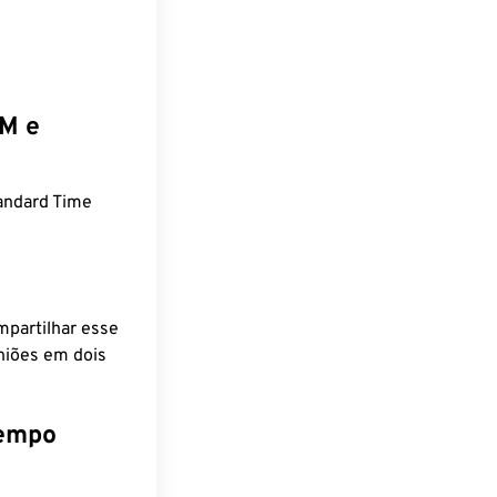
EM e
andard Time
mpartilhar esse
niões em dois
tempo