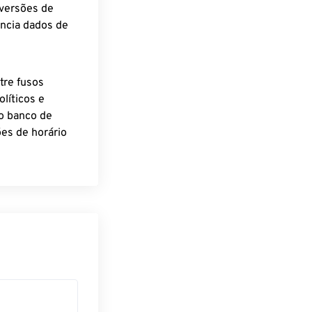
nversões de
encia dados de
tre fusos
líticos e
o banco de
es de horário