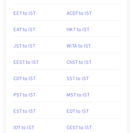
EET to IST
ACDT to IST
EAT to IST
HKT to IST
JST to IST
WITA to IST
EEST to IST
ChST to IST
CDT to IST
SST to IST
PST to IST
MST to IST
EST to IST
EDT to IST
IDT to IST
CEST to IST