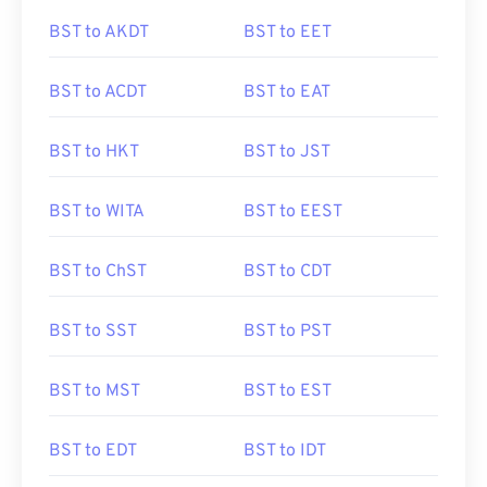
BST to AKDT
BST to EET
BST to ACDT
BST to EAT
BST to HKT
BST to JST
BST to WITA
BST to EEST
BST to ChST
BST to CDT
BST to SST
BST to PST
BST to MST
BST to EST
BST to EDT
BST to IDT