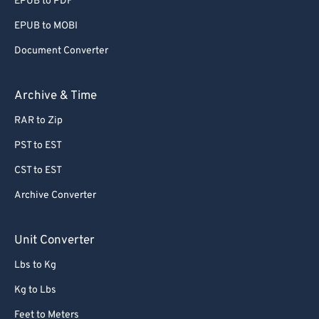
EPUB to PDF
EPUB to MOBI
Document Converter
Archive & Time
RAR to Zip
PST to EST
CST to EST
Archive Converter
Unit Converter
Lbs to Kg
Kg to Lbs
Feet to Meters