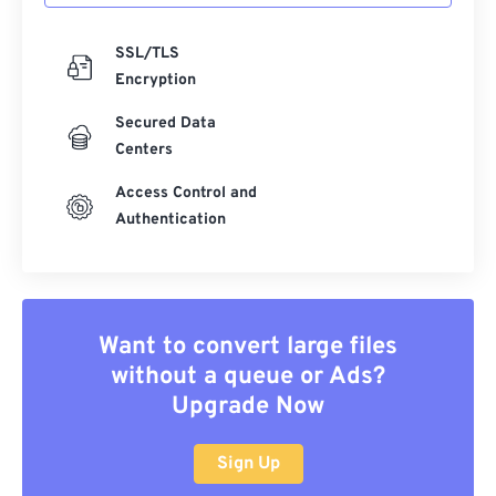
SSL/TLS
Encryption
Secured Data
Centers
Access Control and
Authentication
Want to convert large files
without a queue or Ads?
Upgrade Now
Sign Up