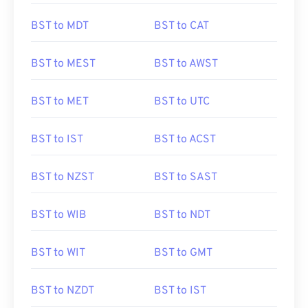
BST to MDT
BST to CAT
BST to MEST
BST to AWST
BST to MET
BST to UTC
BST to IST
BST to ACST
BST to NZST
BST to SAST
BST to WIB
BST to NDT
BST to WIT
BST to GMT
BST to NZDT
BST to IST