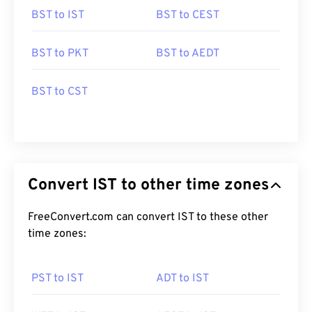
BST to IST
BST to CEST
BST to PKT
BST to AEDT
BST to CST
Convert IST to other time zones
FreeConvert.com can convert IST to these other
time zones:
PST to IST
ADT to IST