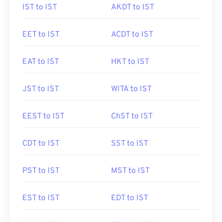
IST to IST
AKDT to IST
EET to IST
ACDT to IST
EAT to IST
HKT to IST
JST to IST
WITA to IST
EEST to IST
ChST to IST
CDT to IST
SST to IST
PST to IST
MST to IST
EST to IST
EDT to IST