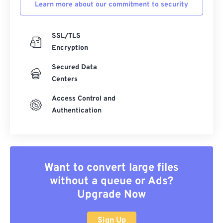
Learn more about our commitment to security
SSL/TLS
Encryption
Secured Data
Centers
Access Control and
Authentication
Want to convert large files
without a queue or Ads?
Upgrade Now
Sign Up