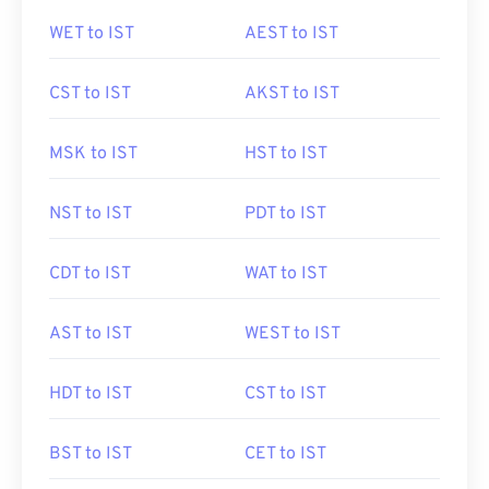
WET to IST
AEST to IST
CST to IST
AKST to IST
MSK to IST
HST to IST
NST to IST
PDT to IST
CDT to IST
WAT to IST
AST to IST
WEST to IST
HDT to IST
CST to IST
BST to IST
CET to IST