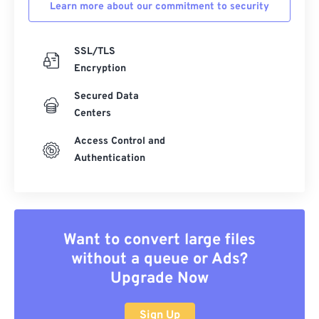
Learn more about our commitment to security
SSL/TLS
Encryption
Secured Data
Centers
Access Control and
Authentication
Want to convert large files
without a queue or Ads?
Upgrade Now
Sign Up