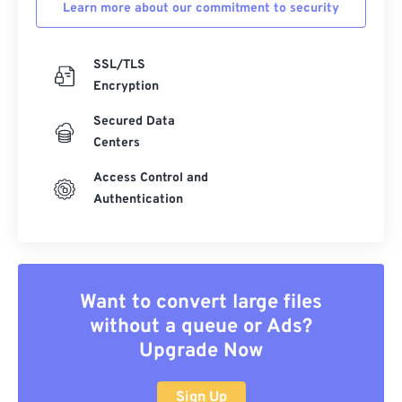
Learn more about our commitment to security
SSL/TLS
Encryption
Secured Data
Centers
Access Control and
Authentication
Want to convert large files
without a queue or Ads?
Upgrade Now
Sign Up