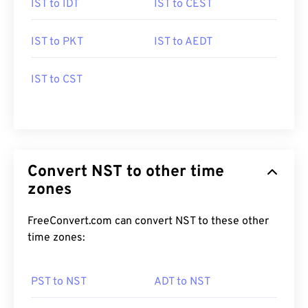
IST to IDT
IST to CEST
IST to PKT
IST to AEDT
IST to CST
Convert NST to other time
zones
FreeConvert.com can convert NST to these other
time zones:
PST to NST
ADT to NST