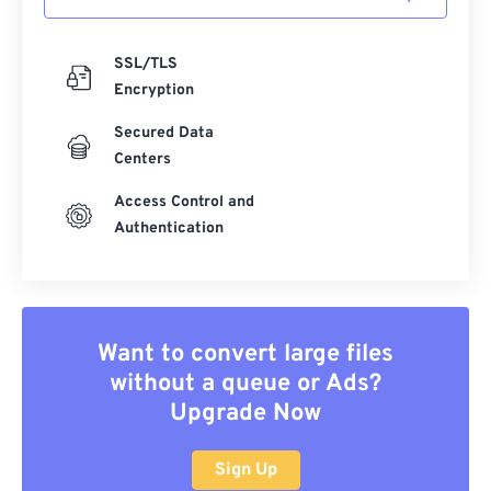
SSL/TLS
Encryption
Secured Data
Centers
Access Control and
Authentication
Want to convert large files
without a queue or Ads?
Upgrade Now
Sign Up