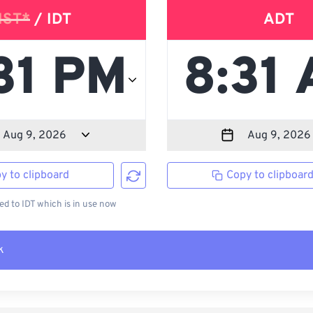
IST*
/ IDT
ADT
y to clipboard
Copy to clipboar
d to IDT which is in use now
k