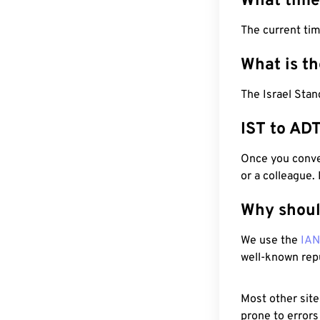
What time
The current tim
What is t
The Israel Stan
IST to AD
Once you conver
or a colleague.
Why shoul
We use the
IA
well-known rep
Most other site
prone to errors