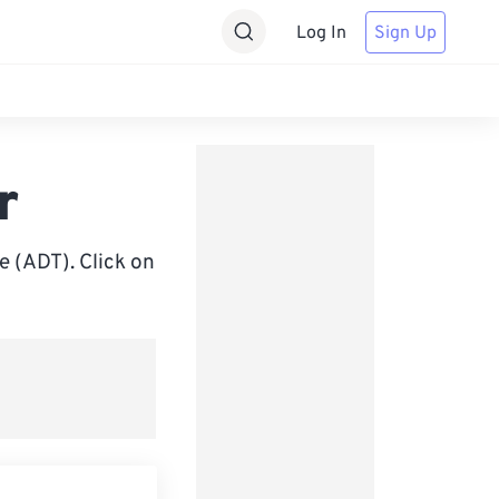
Log In
Sign Up
r
e (ADT). Click on