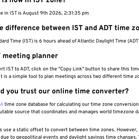
 is now in IST zone?
e in IST is August 9th 2026, 2:31:36 pm
he difference between IST and ADT time z
dard Time (IST) is 6 hours ahead of Atlantic Daylight Time (ADT)
T meeting planner
t IST to ADT, click on the "Copy Link" button to share this time
 It is a simple tool to plan meetings across two different time z
d you trust our online time converter?
NA
time zone database for calculating our time zone conversions
utable source that coordinates and manages world timezone d
s use a static offset to convert between time zones. However,
 due to geopolitical events and daylight savings time changes.