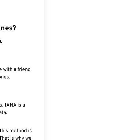
ones?
.
 with a friend
ones.
. IANA is a
ata.
 this method is
 That is why we