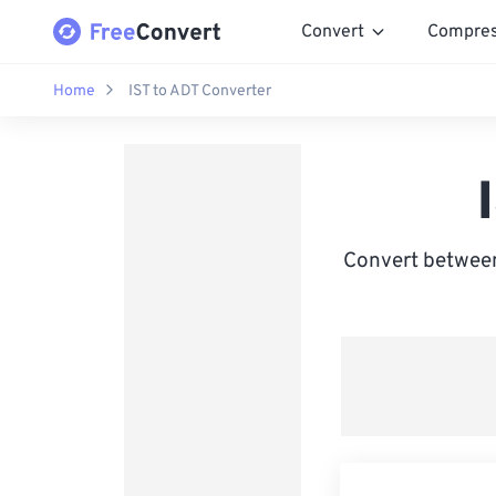
Convert
Compre
Home
IST to ADT Converter
Convert between 