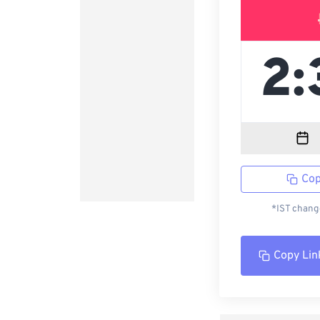
Cop
*IST change
Copy Lin