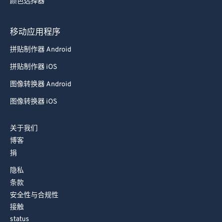
颜色选择器
88
88
89
89
移动应用程序
90
90
拼贴制作器 Android
91
91
拼贴制作器 iOS
92
92
图像转换器 Android
93
93
图像转换器 iOS
94
94
关于我们
95
95
博客
96
96
捐
97
97
隐私
98
98
条款
安全性与合规性
99
99
接触
status