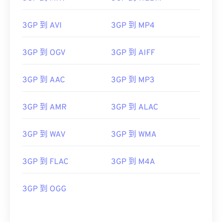
3GP 到 AVI
3GP 到 MP4
00
00
00
00
00
00
00
00
3GP 到 OGV
3GP 到 AIFF
3GP 到 AAC
3GP 到 MP3
00
00
00
00
00
00
00
00
01
01
01
01
01
01
01
01
3GP 到 AMR
3GP 到 ALAC
02
02
02
02
02
02
02
02
3GP 到 WAV
3GP 到 WMA
03
03
03
03
03
03
03
03
04
04
04
04
04
04
04
04
3GP 到 FLAC
3GP 到 M4A
05
05
05
05
05
05
05
05
06
06
06
06
06
06
06
06
3GP 到 OGG
07
07
07
07
07
07
07
07
08
08
08
08
08
08
08
08