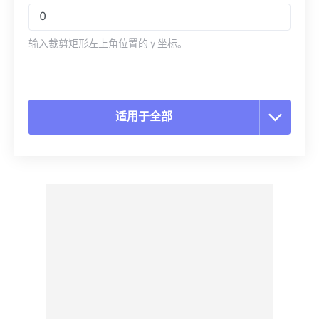
输入裁剪矩形左上角位置的 y 坐标。
适用于全部
重置所有选项
从预设应用
另存为预设