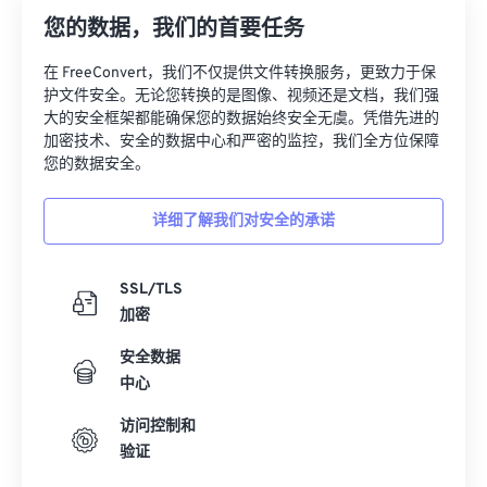
22
22
22
22
22
22
22
22
您的数据，我们的首要任务
23
23
23
23
23
23
23
23
在 FreeConvert，我们不仅提供文件转换服务，更致力于保
护文件安全。无论您转换的是图像、视频还是文档，我们强
24
24
24
24
24
24
大的安全框架都能确保您的数据始终安全无虞。凭借先进的
25
25
25
25
25
25
加密技术、安全的数据中心和严密的监控，我们全方位保障
您的数据安全。
26
26
26
26
26
26
27
27
27
27
27
27
详细了解我们对安全的承诺
28
28
28
28
28
28
29
29
29
29
29
29
SSL/TLS
加密
30
30
30
30
30
30
31
31
31
31
31
31
安全数据
中心
32
32
32
32
32
32
访问控制和
33
33
33
33
33
33
验证
34
34
34
34
34
34