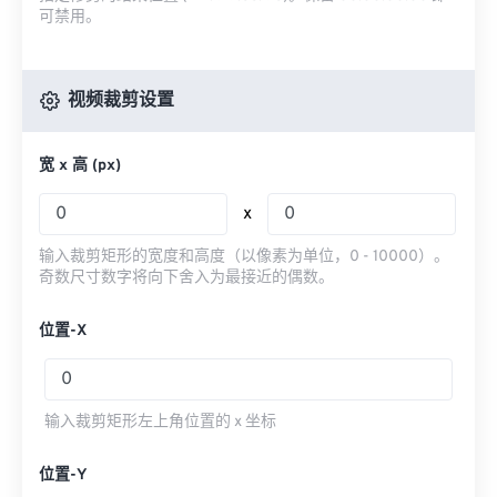
可禁用。
视频裁剪设置
宽 x 高 (px)
x
输入裁剪矩形的宽度和高度（以像素为单位，0 - 10000）。
奇数尺寸数字将向下舍入为最接近的偶数。
位置-X
输入裁剪矩形左上角位置的 x 坐标
位置-Y