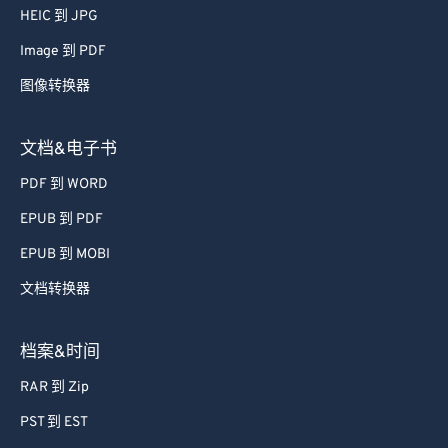
61
61
HEIC 到 JPG
62
62
Image 到 PDF
63
63
图像转换器
64
64
65
65
文档&电子书
66
66
PDF 到 WORD
67
67
EPUB 到 PDF
68
68
EPUB 到 MOBI
69
69
文档转换器
70
70
71
71
档案&时间
72
72
RAR 到 Zip
73
73
PST 到 EST