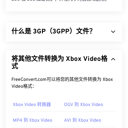
什么是 3GP（3GPP）文件？
3GPP (3GP) 是一种多媒体容器格式，专为第三代
(3G) 通用移动通信系统 (
UMTS
) 网络设计，UMTS
将其他文件转换为 Xbox Video格
网络是全球移动通信系统 (
GSM
) 的标准。由于
UMTS 是一项移动技术，因此 3GP 格式允许 UMTS
式
网络上的手机通过高速无线连接捕获、保存、传送和
播放媒体。
FreeConvert.com可以将您的其他文件转换为 Xbox
Video格式：
如何打开 3GP 文件？
打开 3GP 的最佳应用程序是 Apple
Xbox Video 转换器
OGV 到 Xbox Video
QuickTime
。虽
然 3GP 是为移动设备设计的，但该文件格式在大多
数操作系统上都可以轻松打开，包括 Linux、Mac 和
MP4 到 Xbox Video
AVI 到 Xbox Video
Windows。