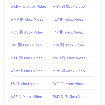
3GP 是一种灵活的文件格式，支持通过 3GPP
定时文
WEBM 到 Xbox Video
MKV 到 Xbox Video
本 (Timed Text)
提供字幕和副标题。它不支持交互式
菜单，但与提供此类支持的免费第三方工具兼容。例
WMV 到 Xbox Video
FLV 到 Xbox Video
如
AutoGK
。为了提高非移动设备观看时的视频质
量，请将文件
转换
为 MP4。
MOV 到 Xbox Video
F4V 到 Xbox Video
开发者：
第三代合作伙伴计划（3GPP）
首次发行：
1997年
F4P 到 Xbox Video
M1V 到 Xbox Video
有用的链接：
MXF 到 Xbox Video
XVID 到 Xbox Video
https://en.wikipedia.org/wiki/3GP_and_3G2
https://www.3gpp.org/
WTV 到 Xbox Video
MPV 到 Xbox Video
TS 到 Xbox Video
3G2 到 Xbox Video
ASF 到 Xbox Video
RMVB 到 Xbox Video