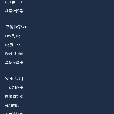
74
74
CST 到 EST
75
75
档案转换器
76
76
77
77
单位换算器
78
78
Lbs 到 Kg
79
79
Kg 到 Lbs
80
80
Feet 到 Meters
81
81
单位换算器
82
82
83
83
Web 应用
84
84
拼贴制作器
85
85
图像调整器
86
86
裁剪图片
87
87