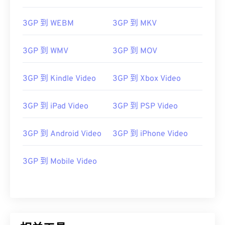
06
06
06
06
06
06
06
06
3GP 到 WEBM
3GP 到 MKV
07
07
07
07
07
07
07
07
08
08
08
08
08
08
08
08
3GP 到 WMV
3GP 到 MOV
09
09
09
09
09
09
09
09
10
10
10
10
10
10
10
10
3GP 到 Kindle Video
3GP 到 Xbox Video
11
11
11
11
11
11
11
11
3GP 到 iPad Video
3GP 到 PSP Video
12
12
12
12
12
12
12
12
13
13
13
13
13
13
13
13
3GP 到 Android Video
3GP 到 iPhone Video
14
14
14
14
14
14
14
14
3GP 到 Mobile Video
15
15
15
15
15
15
15
15
16
16
16
16
16
16
16
16
17
17
17
17
17
17
17
17
18
18
18
18
18
18
18
18