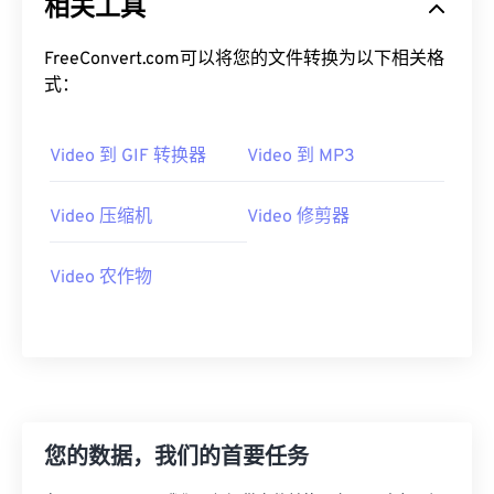
相关工具
19
19
19
19
19
19
19
19
20
20
20
20
20
20
20
20
FreeConvert.com可以将您的文件转换为以下相关格
式：
21
21
21
21
21
21
21
21
22
22
22
22
22
22
22
22
Video 到 GIF 转换器
Video 到 MP3
23
23
23
23
23
23
23
23
24
24
24
24
24
24
Video 压缩机
Video 修剪器
25
25
25
25
25
25
26
26
26
26
26
26
Video 农作物
27
27
27
27
27
27
28
28
28
28
28
28
29
29
29
29
29
29
30
30
30
30
30
30
您的数据，我们的首要任务
31
31
31
31
31
31