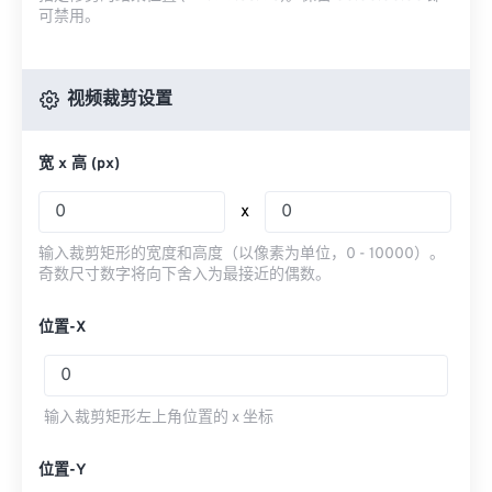
可禁用。
视频裁剪设置
宽 x 高 (px)
x
输入裁剪矩形的宽度和高度（以像素为单位，0 - 10000）。
奇数尺寸数字将向下舍入为最接近的偶数。
位置-X
输入裁剪矩形左上角位置的 x 坐标
位置-Y