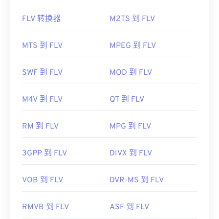
如何打开 FLV 文件？
3GP 是一种灵活的文件格式，支持通过 3GPP
定时文
FLV 转换器
M2TS 到 FLV
本 (Timed Text)
提供字幕和副标题。它不支持交互式
默认情况下，FLV 在
Adob​​e
产品（即
Animate
菜单，但与提供此类支持的免费第三方工具兼容。例
Creative Cloud
(Animate CC) 和
Flash
）中打开。在
MTS 到 FLV
MPEG 到 FLV
如
AutoGK
。为了提高非移动设备观看时的视频质
Adob​​e Flash 7 及更高版本中打开效果最佳。FLV 不
量，请将文件
转换
为 MP4。
支持章节或字幕，但支持元数据标签。
SWF 到 FLV
MOD 到 FLV
开发者：
第三代合作伙伴计划（3GPP）
由于 FLV 基于开放标准，它可以在许多非 Adob​​e 产
首次发行：
1997年
品中打开。其他可以打开 FLV 的程序包括
VLC Media
M4V 到 FLV
QT 到 FLV
Player
、
Zoom Player
、
RealNetworks RealPlayer
有用的链接：
Cloud
、
Eltima Elmedia Player
等
。
https://en.wikipedia.org/wiki/3GP_and_3G2
RM 到 FLV
MPG 到 FLV
开发者：
Adobe
https://www.3gpp.org/
首次发行：
2003 年
3GPP 到 FLV
DIVX 到 FLV
有用的链接：
VOB 到 FLV
DVR-MS 到 FLV
https://en.wikipedia.org/wiki/Flash_Video
https://www.lifewire.com/flv-file
RMVB 到 FLV
ASF 到 FLV