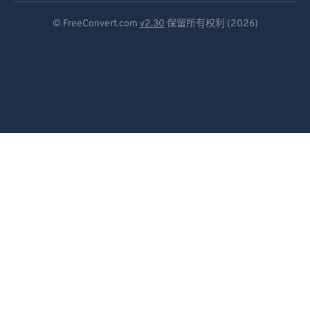
Deutsch
© FreeConvert.com
v2.30
保留所有权利 (2026)
Español
Français
Português
Italiano
Dutch
日本語
简体中文
繁體中文
한국어
Svenska