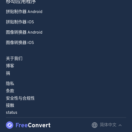
移动应用程序
98
98
拼贴制作器 Android
99
99
拼贴制作器 iOS
图像转换器 Android
图像转换器 iOS
关于我们
博客
捐
隐私
条款
安全性与合规性
接触
status
简体中文
English