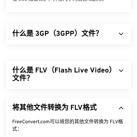
什么是 3GP（3GPP）文件？
3GPP (3GP) 是一种多媒体容器格式，专为第三代
(3G) 通用移动通信系统 (
UMTS
) 网络设计，UMTS
网络是全球移动通信系统 (
GSM
) 的标准。由于
什么是 FLV（Flash Live Video）
UMTS 是一项移动技术，因此 3GP 格式允许 UMTS
网络上的手机通过高速无线连接捕获、保存、传送和
文件？
播放媒体。
Flash Live Video (FLV)，顾名思义，是一种
Flash
视
如何打开 3GP 文件？
频。它是一种流行的格式，主要通过互联网提供高质
将其他文件转换为 FLV格式
量、同步良好的多媒体内容。它也是一个媒体容器，
打开 3GP 的最佳应用程序是 Apple
QuickTime
。虽
因此使用
编解码器
来压缩文件大小。FLV 使用开放标
然 3GP 是为移动设备设计的，但该文件格式在大多
准
FreeConvert.com可以将您的其他文件转换为 FLV格
ISO/IEC 14496-12:2008
（也称为 ISO 基础媒体
数操作系统上都可以轻松打开，包括 Linux、Mac 和
文件格式），该标准具有灵活性和独立性的优势。
式：
Windows。