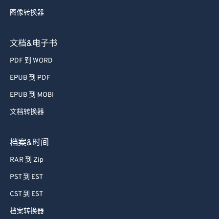
72
72
图像转换器
73
73
74
74
文档&电子书
75
75
PDF 到 WORD
76
76
EPUB 到 PDF
77
77
EPUB 到 MOBI
78
78
文档转换器
79
79
档案&时间
80
80
81
81
RAR 到 Zip
82
82
PST 到 EST
83
83
CST 到 EST
84
84
档案转换器