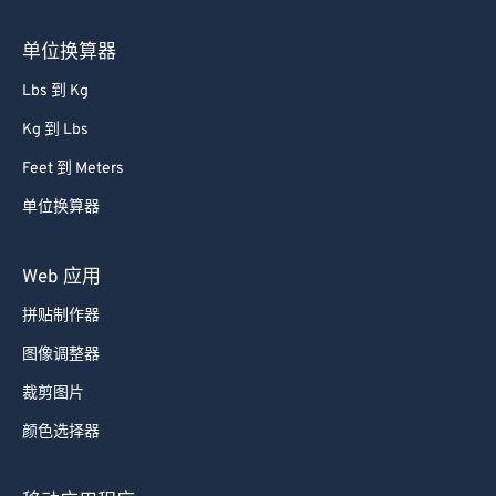
85
85
单位换算器
86
86
87
87
Lbs 到 Kg
88
88
Kg 到 Lbs
89
89
Feet 到 Meters
90
90
单位换算器
91
91
Web 应用
92
92
93
93
拼贴制作器
94
94
图像调整器
95
95
裁剪图片
96
96
颜色选择器
97
97