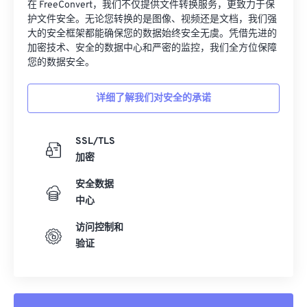
32
32
32
32
32
32
在 FreeConvert，我们不仅提供文件转换服务，更致力于保
护文件安全。无论您转换的是图像、视频还是文档，我们强
33
33
33
33
33
33
大的安全框架都能确保您的数据始终安全无虞。凭借先进的
加密技术、安全的数据中心和严密的监控，我们全方位保障
34
34
34
34
34
34
您的数据安全。
35
35
35
35
35
35
36
36
36
36
36
36
详细了解我们对安全的承诺
37
37
37
37
37
37
SSL/TLS
38
38
38
38
38
38
加密
39
39
39
39
39
39
安全数据
40
40
40
40
40
40
中心
41
41
41
41
41
41
访问控制和
42
42
42
42
42
42
验证
43
43
43
43
43
43
44
44
44
44
44
44
45
45
45
45
45
45