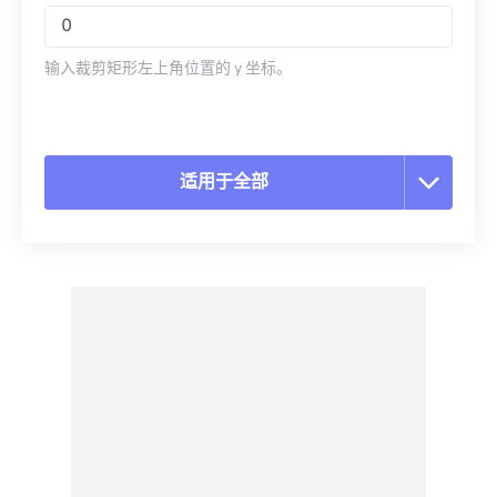
输入裁剪矩形左上角位置的 y 坐标。
适用于全部
重置所有选项
从预设应用
另存为预设