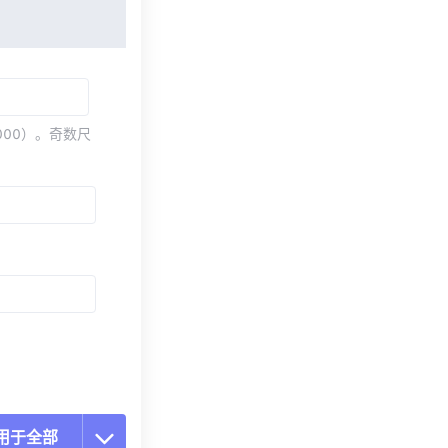
000）。奇数尺
用于全部
置所有选项