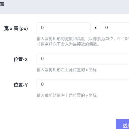
03
03
03
03
置
06
06
06
06
04
04
04
04
07
07
07
07
05
05
05
05
08
08
08
08
x
宽 x 高 (px)
06
06
06
06
09
09
09
09
输入裁剪矩形的宽度和高度（以像素为单位，0 - 10
07
07
07
07
寸数字将向下舍入为最接近的偶数。
10
10
10
10
08
08
08
08
11
11
11
11
位置-X
09
09
09
09
12
12
12
12
输入裁剪矩形左上角位置的 x 坐标
10
10
10
10
13
13
13
13
11
11
11
11
位置-Y
14
14
14
14
12
12
12
12
15
15
15
15
输入裁剪矩形左上角位置的 y 坐标。
13
13
13
13
16
16
16
16
14
14
14
14
17
17
17
17
15
15
15
15
18
18
18
18
适
重