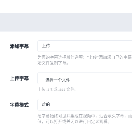
上传
添加字幕
为您的字幕选择最佳选项：“上传”添加您自己的字幕
始文件复制字幕。
上传字幕
选择一个文件
上传 .srt 或 .ass 文件。
难的
字幕模式
硬字幕始终可见并集成在视频中，适合永久字幕，
储，可以打开或关闭以进行自定义观看。