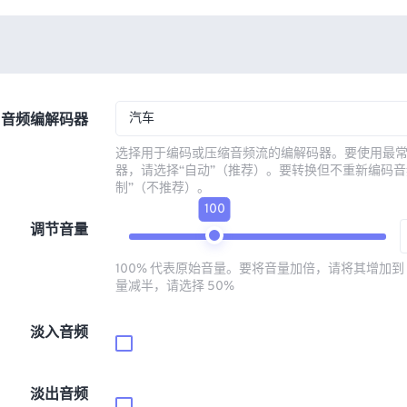
汽车
音频编解码器
选择用于编码或压缩音频流的编解码器。要使用最
器，请选择“自动”（推荐）。要转换但不重新编码音
制”（不推荐）。
100
调节音量
100% 代表原始音量。要将音量加倍，请将其增加到 
量减半，请选择 50%
淡入音频
淡出音频