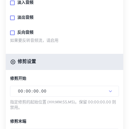
淡入音频
淡出音频
反向音频
如果要反转音频流，请启用
修剪设置
修剪开始
00
:
00
:
00
.
00
指定修剪的起始位置 (HH:MM:SS.MS)。保留 00:00:00.00 则
禁用。
修剪末端