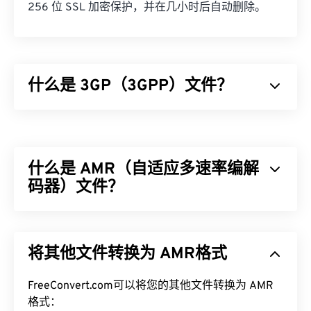
256 位 SSL 加密保护，并在几小时后自动删除。
什么是 3GP（3GPP）文件？
3GPP (3GP) 是一种多媒体容器格式，专为第三代
(3G) 通用移动通信系统 (
UMTS
) 网络设计，UMTS
网络是全球移动通信系统 (
GSM
) 的标准。由于
什么是 AMR（自适应多速率编解
UMTS 是一项移动技术，因此 3GP 格式允许 UMTS
网络上的手机通过高速无线连接捕获、保存、传送和
码器）文件？
播放媒体。
自适应多速率 (AMR) 是一种常用于
语音编码
的压缩
如何打开 3GP 文件？
音频文件。AMR 语音编解码器专注于窄带信号，因
将其他文件转换为 AMR格式
此非常适合语音录制和广播。它常用于
全球移动通信
打开 3GP 的最佳应用程序是 Apple
QuickTime
。虽
系统 (GSM)
和
通用移动通信系统 (UMTS)
。
然 3GP 是为移动设备设计的，但该文件格式在大多
FreeConvert.com可以将您的其他文件转换为 AMR
数操作系统上都可以轻松打开，包括 Linux、Mac 和
如何打开 AMR 文件？
格式：