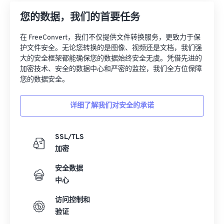
12
12
12
12
12
12
12
12
您的数据，我们的首要任务
13
13
13
13
13
13
13
13
在 FreeConvert，我们不仅提供文件转换服务，更致力于保
14
14
14
14
14
14
14
14
护文件安全。无论您转换的是图像、视频还是文档，我们强
15
15
15
15
15
15
15
15
大的安全框架都能确保您的数据始终安全无虞。凭借先进的
加密技术、安全的数据中心和严密的监控，我们全方位保障
16
16
16
16
16
16
16
16
您的数据安全。
17
17
17
17
17
17
17
17
详细了解我们对安全的承诺
18
18
18
18
18
18
18
18
19
19
19
19
19
19
19
19
SSL/TLS
20
20
20
20
20
20
20
20
加密
21
21
21
21
21
21
21
21
安全数据
22
22
22
22
22
22
22
22
中心
23
23
23
23
23
23
23
23
访问控制和
24
24
24
24
24
24
验证