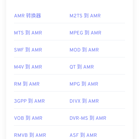
Windows。
由于 AMR 文件常用于手机（包括彩信），因此大多
3GP 是一种灵活的文件格式，支持通过 3GPP
定时文
AMR 转换器
M2TS 到 AMR
数
3G 移动
设备都可以打开它们。AMR 也可以使用
本 (Timed Text)
提供字幕和副标题。它不支持交互式
VLC 媒体播放器
、
QuickTime
、
RealPlayer
和
Xine
菜单，但与提供此类支持的免费第三方工具兼容。例
来打开。
MTS 到 AMR
MPEG 到 AMR
如
AutoGK
。为了提高非移动设备观看时的视频质
量，请将文件
转换
为 MP4。
其他软件，例如免费的音频编辑软件
Audacity
，也
可以打开 AMR 文件。您可以从
SourceForge.net
轻
SWF 到 AMR
MOD 到 AMR
开发者：
第三代合作伙伴计划（3GPP）
松下载 Audacity。由于 AMR 文件经过高度压缩，并
首次发行：
1997年
且主要处理窄带信号，因此不适合用于音乐文件。
M4V 到 AMR
QT 到 AMR
有用的链接：
开发者：
第三代合作伙伴计划（3GPP）
https://en.wikipedia.org/wiki/3GP_and_3G2
RM 到 AMR
MPG 到 AMR
首次发行：
1999年
https://www.3gpp.org/
有用的链接：
3GPP 到 AMR
DIVX 到 AMR
https://en.wikipedia.org/wiki/Adaptive_Multi-
Rate_audio_codec
VOB 到 AMR
DVR-MS 到 AMR
https://www.etsi.org/
RMVB 到 AMR
ASF 到 AMR