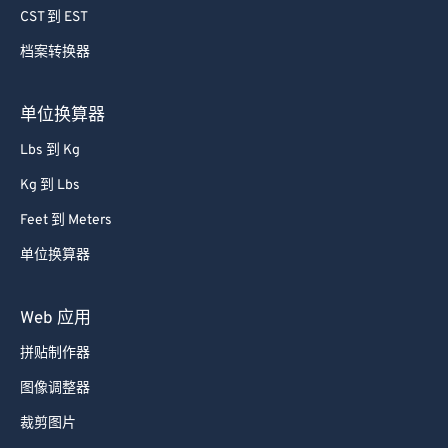
CST 到 EST
65
65
66
66
档案转换器
67
67
单位换算器
68
68
Lbs 到 Kg
69
69
Kg 到 Lbs
70
70
Feet 到 Meters
71
71
单位换算器
72
72
73
73
Web 应用
74
74
拼贴制作器
75
75
图像调整器
76
76
裁剪图片
77
77