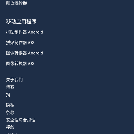
颜色选择器
78
78
79
79
移动应用程序
80
80
拼贴制作器 Android
81
81
拼贴制作器 iOS
82
82
图像转换器 Android
83
83
图像转换器 iOS
84
84
85
85
关于我们
86
86
博客
捐
87
87
88
88
隐私
条款
89
89
安全性与合规性
90
90
接触