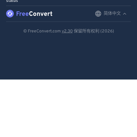
status
91
91
92
92
简体中文
English
93
93
Deutsch
© FreeConvert.com
v2.30
保留所有权利 (2026)
94
94
Español
95
95
Français
96
96
Português
97
97
98
98
Italiano
99
99
Dutch
日本語
简体中文
繁體中文