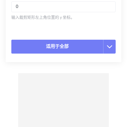
输入裁剪矩形左上角位置的 y 坐标。
适用于全部
重置所有选项
从预设应用
另存为预设