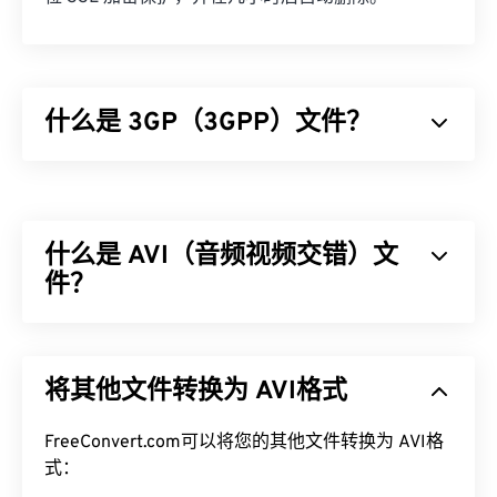
什么是 3GP（3GPP）文件？
3GPP (3GP) 是一种多媒体容器格式，专为第三代
(3G) 通用移动通信系统 (
UMTS
) 网络设计，UMTS
网络是全球移动通信系统 (
GSM
) 的标准。由于
什么是 AVI（音频视频交错）文
UMTS 是一项移动技术，因此 3GP 格式允许 UMTS
网络上的手机通过高速无线连接捕获、保存、传送和
件？
播放媒体。
音频视频交错 (AVI) 是由 Microsoft 开发的多媒体容
如何打开 3GP 文件？
器。AVI 是
资源交换文件格式 (RIFF)
的衍生版本。借
将其他文件转换为 AVI格式
助第三方程序，AVI 可以支持章节、字幕、副标题、
打开 3GP 的最佳应用程序是 Apple
QuickTime
。虽
菜单、流媒体、附件和 3D 容器。
然 3GP 是为移动设备设计的，但该文件格式在大多
FreeConvert.com可以将您的其他文件转换为 AVI格
数操作系统上都可以轻松打开，包括 Linux、Mac 和
如何打开 AVI 文件？
式：
Windows。