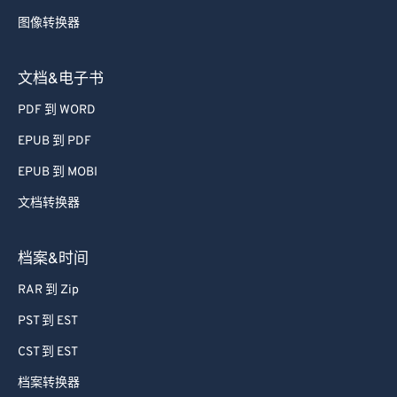
72
72
图像转换器
73
73
74
74
文档&电子书
75
75
PDF 到 WORD
76
76
EPUB 到 PDF
77
77
EPUB 到 MOBI
78
78
文档转换器
79
79
档案&时间
80
80
81
81
RAR 到 Zip
82
82
PST 到 EST
83
83
CST 到 EST
84
84
档案转换器