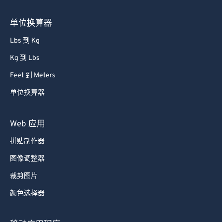
85
85
单位换算器
86
86
87
87
Lbs 到 Kg
88
88
Kg 到 Lbs
89
89
Feet 到 Meters
90
90
单位换算器
91
91
Web 应用
92
92
93
93
拼贴制作器
94
94
图像调整器
95
95
裁剪图片
96
96
颜色选择器
97
97