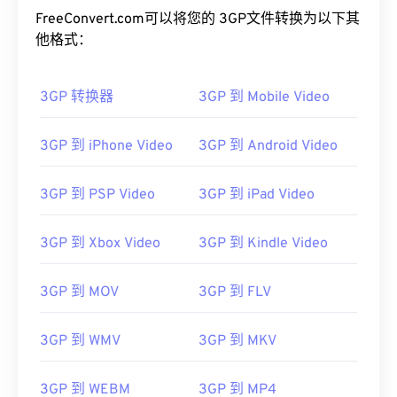
FreeConvert.com可以将您的 3GP文件转换为以下其
他格式：
3GP 转换器
3GP 到 Mobile Video
3GP 到 iPhone Video
3GP 到 Android Video
00
00
00
00
00
00
00
00
3GP 到 PSP Video
3GP 到 iPad Video
00
00
00
00
00
00
00
00
3GP 到 Xbox Video
3GP 到 Kindle Video
01
01
01
01
01
01
01
01
02
02
02
02
02
02
02
02
3GP 到 MOV
3GP 到 FLV
03
03
03
03
03
03
03
03
3GP 到 WMV
3GP 到 MKV
04
04
04
04
04
04
04
04
05
05
05
05
05
05
05
05
3GP 到 WEBM
3GP 到 MP4