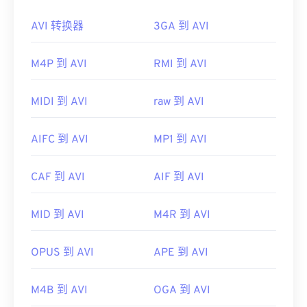
Microsoft 提供了可下载的免费
AVI 查看器
。查看
3GP 是一种灵活的文件格式，支持通过 3GPP
定时文
AVI 转换器
3GA 到 AVI
AVI 文件的另一种方法是使用与操作系统兼容的
本 (Timed Text)
提供字幕和副标题。它不支持交互式
Microsoft Windows Media Player
版本。
菜单，但与提供此类支持的免费第三方工具兼容。例
M4P 到 AVI
RMI 到 AVI
如
AutoGK
。为了提高非移动设备观看时的视频质
虽然
AVI
文件针对互联网进行了优化，但硬件播放器
量，请将文件
转换
为 MP4。
也支持它们。如果 AVI 文件无法打开，请使用
VLC
媒体播放器
。
MIDI 到 AVI
raw 到 AVI
开发者：
第三代合作伙伴计划（3GPP）
开发者：
微软
首次发行：
1997年
AIFC 到 AVI
MP1 到 AVI
首次发行：
1992年
有用的链接：
有用的链接：
https://en.wikipedia.org/wiki/3GP_and_3G2
CAF 到 AVI
AIF 到 AVI
https://en.wikipedia.org/wiki/Audio_Video_Interleave
https://www.3gpp.org/
MID 到 AVI
M4R 到 AVI
https://tools.ietf.org/html/rfc2361
OPUS 到 AVI
APE 到 AVI
M4B 到 AVI
OGA 到 AVI