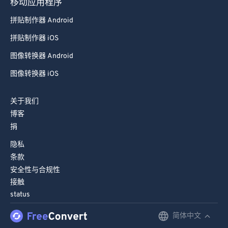
移动应用程序
98
98
拼贴制作器 Android
99
99
拼贴制作器 iOS
图像转换器 Android
图像转换器 iOS
关于我们
博客
捐
隐私
条款
安全性与合规性
接触
status
简体中文
English