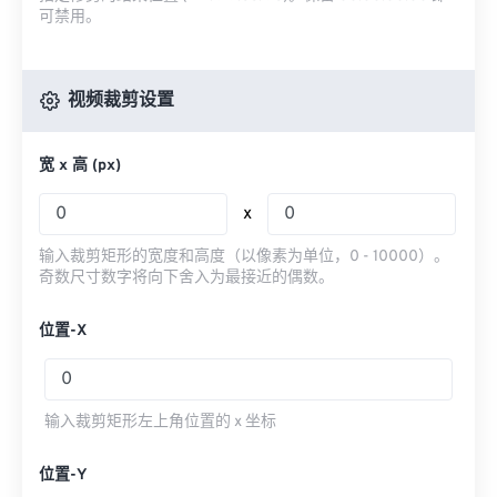
可禁用。
视频裁剪设置
宽 x 高 (px)
x
输入裁剪矩形的宽度和高度（以像素为单位，0 - 10000）。
奇数尺寸数字将向下舍入为最接近的偶数。
位置-X
输入裁剪矩形左上角位置的 x 坐标
位置-Y