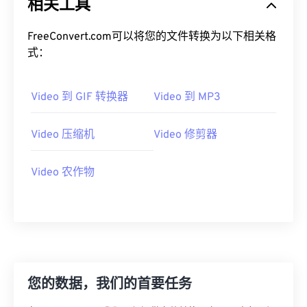
相关工具
19
19
19
19
19
19
19
19
20
20
20
20
20
20
20
20
FreeConvert.com可以将您的文件转换为以下相关格
式：
21
21
21
21
21
21
21
21
22
22
22
22
22
22
22
22
Video 到 GIF 转换器
Video 到 MP3
23
23
23
23
23
23
23
23
24
24
24
24
24
24
Video 压缩机
Video 修剪器
25
25
25
25
25
25
26
26
26
26
26
26
Video 农作物
27
27
27
27
27
27
28
28
28
28
28
28
29
29
29
29
29
29
30
30
30
30
30
30
您的数据，我们的首要任务
31
31
31
31
31
31