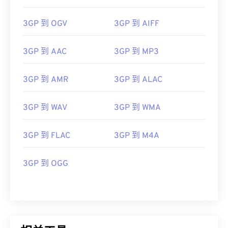
06
06
06
06
06
06
06
06
3GP 到 OGV
3GP 到 AIFF
07
07
07
07
07
07
07
07
08
08
08
08
08
08
08
08
3GP 到 AAC
3GP 到 MP3
09
09
09
09
09
09
09
09
10
10
10
10
10
10
10
10
3GP 到 AMR
3GP 到 ALAC
11
11
11
11
11
11
11
11
3GP 到 WAV
3GP 到 WMA
12
12
12
12
12
12
12
12
13
13
13
13
13
13
13
13
3GP 到 FLAC
3GP 到 M4A
14
14
14
14
14
14
14
14
3GP 到 OGG
15
15
15
15
15
15
15
15
16
16
16
16
16
16
16
16
17
17
17
17
17
17
17
17
18
18
18
18
18
18
18
18