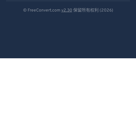
Deutsch
© FreeConvert.com
v2.30
保留所有权利 (2026)
Español
Français
Português
Italiano
Dutch
日本語
简体中文
繁體中文
한국어
Svenska