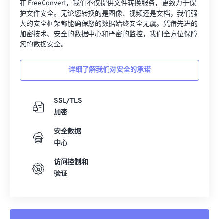
32
32
32
32
32
32
在 FreeConvert，我们不仅提供文件转换服务，更致力于保
护文件安全。无论您转换的是图像、视频还是文档，我们强
33
33
33
33
33
33
大的安全框架都能确保您的数据始终安全无虞。凭借先进的
加密技术、安全的数据中心和严密的监控，我们全方位保障
34
34
34
34
34
34
您的数据安全。
35
35
35
35
35
35
36
36
36
36
36
36
详细了解我们对安全的承诺
37
37
37
37
37
37
SSL/TLS
38
38
38
38
38
38
加密
39
39
39
39
39
39
安全数据
40
40
40
40
40
40
中心
41
41
41
41
41
41
访问控制和
42
42
42
42
42
42
验证
43
43
43
43
43
43
44
44
44
44
44
44
45
45
45
45
45
45