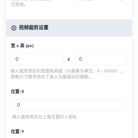
可禁用。
视频裁剪设置
宽 x 高 (px)
x
输入裁剪矩形的宽度和高度（以像素为单位，0 - 10000）。
奇数尺寸数字将向下舍入为最接近的偶数。
位置-X
输入裁剪矩形左上角位置的 x 坐标
位置-Y