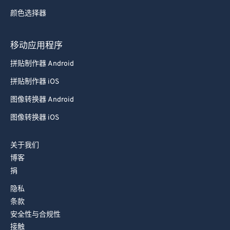
87
87
颜色选择器
88
88
89
89
移动应用程序
90
90
拼贴制作器 Android
91
91
拼贴制作器 iOS
92
92
图像转换器 Android
93
93
图像转换器 iOS
94
94
95
95
关于我们
博客
96
96
捐
97
97
隐私
98
98
条款
99
99
安全性与合规性
接触