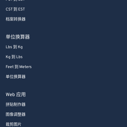
74
74
CST 到 EST
75
75
档案转换器
76
76
77
77
单位换算器
78
78
Lbs 到 Kg
79
79
Kg 到 Lbs
80
80
Feet 到 Meters
81
81
单位换算器
82
82
83
83
Web 应用
84
84
拼贴制作器
85
85
图像调整器
86
86
裁剪图片