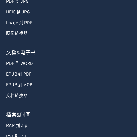
PDF 到 JPG
61
61
HEIC 到 JPG
62
62
Image 到 PDF
63
63
图像转换器
64
64
65
65
文档&电子书
66
66
PDF 到 WORD
67
67
EPUB 到 PDF
68
68
EPUB 到 MOBI
69
69
文档转换器
70
70
71
71
档案&时间
72
72
RAR 到 Zip
73
73
PST 到 EST