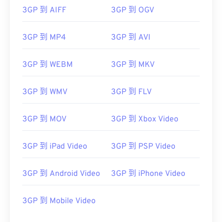
3GP 到 AIFF
3GP 到 OGV
3GP 到 MP4
3GP 到 AVI
00
00
00
00
00
00
00
00
3GP 到 WEBM
3GP 到 MKV
3GP 到 WMV
3GP 到 FLV
00
00
00
00
00
00
00
00
01
01
01
01
01
01
01
01
3GP 到 MOV
3GP 到 Xbox Video
02
02
02
02
02
02
02
02
03
03
03
03
03
03
03
03
3GP 到 iPad Video
3GP 到 PSP Video
04
04
04
04
04
04
04
04
3GP 到 Android Video
3GP 到 iPhone Video
05
05
05
05
05
05
05
05
06
06
06
06
06
06
06
06
3GP 到 Mobile Video
07
07
07
07
07
07
07
07