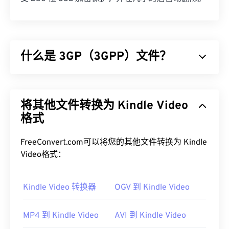
什么是 3GP（3GPP）文件？
3GPP (3GP) 是一种多媒体容器格式，专为第三代
(3G) 通用移动通信系统 (
UMTS
) 网络设计，UMTS
将其他文件转换为 Kindle Video
网络是全球移动通信系统 (
GSM
) 的标准。由于
UMTS 是一项移动技术，因此 3GP 格式允许 UMTS
格式
网络上的手机通过高速无线连接捕获、保存、传送和
播放媒体。
FreeConvert.com可以将您的其他文件转换为 Kindle
Video格式：
如何打开 3GP 文件？
打开 3GP 的最佳应用程序是 Apple
Kindle Video 转换器
OGV 到 Kindle Video
QuickTime
。虽
然 3GP 是为移动设备设计的，但该文件格式在大多
数操作系统上都可以轻松打开，包括 Linux、Mac 和
MP4 到 Kindle Video
AVI 到 Kindle Video
Windows。