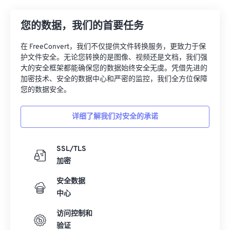
21
21
21
21
21
21
21
21
22
22
22
22
22
22
22
22
您的数据，我们的首要任务
23
23
23
23
23
23
23
23
在 FreeConvert，我们不仅提供文件转换服务，更致力于保
24
24
24
24
24
24
护文件安全。无论您转换的是图像、视频还是文档，我们强
大的安全框架都能确保您的数据始终安全无虞。凭借先进的
25
25
25
25
25
25
加密技术、安全的数据中心和严密的监控，我们全方位保障
26
26
26
26
26
26
您的数据安全。
27
27
27
27
27
27
详细了解我们对安全的承诺
28
28
28
28
28
28
29
29
29
29
29
29
SSL/TLS
30
30
30
30
30
30
加密
31
31
31
31
31
31
安全数据
中心
32
32
32
32
32
32
33
33
33
33
33
33
访问控制和
验证
34
34
34
34
34
34