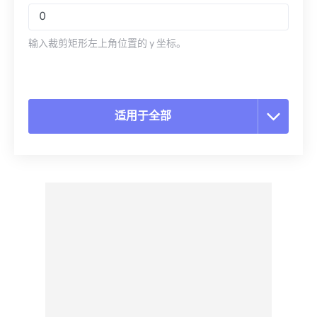
输入裁剪矩形左上角位置的 y 坐标。
适用于全部
重置所有选项
从预设应用
另存为预设