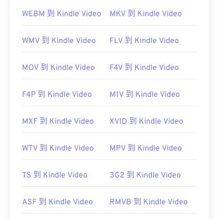
3GP 是一种灵活的文件格式，支持通过 3GPP
定时文
WEBM 到 Kindle Video
MKV 到 Kindle Video
本 (Timed Text)
提供字幕和副标题。它不支持交互式
菜单，但与提供此类支持的免费第三方工具兼容。例
WMV 到 Kindle Video
FLV 到 Kindle Video
如
AutoGK
。为了提高非移动设备观看时的视频质
量，请将文件
转换
为 MP4。
MOV 到 Kindle Video
F4V 到 Kindle Video
开发者：
第三代合作伙伴计划（3GPP）
首次发行：
1997年
F4P 到 Kindle Video
M1V 到 Kindle Video
有用的链接：
MXF 到 Kindle Video
XVID 到 Kindle Video
https://en.wikipedia.org/wiki/3GP_and_3G2
https://www.3gpp.org/
WTV 到 Kindle Video
MPV 到 Kindle Video
TS 到 Kindle Video
3G2 到 Kindle Video
ASF 到 Kindle Video
RMVB 到 Kindle Video