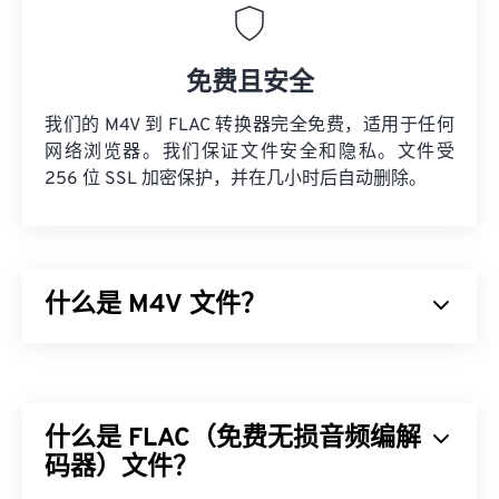
免费且安全
我们的 M4V 到 FLAC 转换器完全免费，适用于任何
网络浏览器。我们保证文件安全和隐私。文件受
256 位 SSL 加密保护，并在几小时后自动删除。
什么是 M4V 文件？
M4V 是一种专为 Apple 产品设计的容器视频格式。
它将视听和多媒体数据存储在单个文件中，并使用
编
解码器
压缩文件大小。这使得文件易于管理和存储。
什么是 FLAC（免费无损音频编解
虽然 M4V 文件与 MP4 非常相似，但它们是为 Apple
产品设计的，并且 Apple 通常使用
码器）文件？
FairPlay DRM
保
护这些文件。