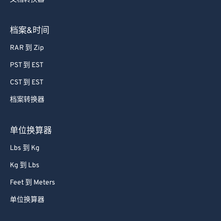
62
62
63
63
档案&时间
64
64
RAR 到 Zip
65
65
PST 到 EST
66
66
CST 到 EST
67
67
档案转换器
68
68
69
69
单位换算器
70
70
Lbs 到 Kg
71
71
Kg 到 Lbs
72
72
Feet 到 Meters
73
73
单位换算器
74
74