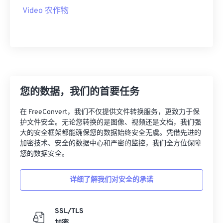
09
09
09
09
09
09
09
09
Video 农作物
10
10
10
10
10
10
10
10
11
11
11
11
11
11
11
11
12
12
12
12
12
12
12
12
13
13
13
13
13
13
13
13
14
14
14
14
14
14
14
14
您的数据，我们的首要任务
15
15
15
15
15
15
15
15
在 FreeConvert，我们不仅提供文件转换服务，更致力于保
16
16
16
16
16
16
16
16
护文件安全。无论您转换的是图像、视频还是文档，我们强
大的安全框架都能确保您的数据始终安全无虞。凭借先进的
17
17
17
17
17
17
17
17
加密技术、安全的数据中心和严密的监控，我们全方位保障
18
18
18
18
18
18
18
18
您的数据安全。
19
19
19
19
19
19
19
19
详细了解我们对安全的承诺
20
20
20
20
20
20
20
20
21
21
21
21
21
21
21
21
SSL/TLS
22
22
22
22
22
22
22
22