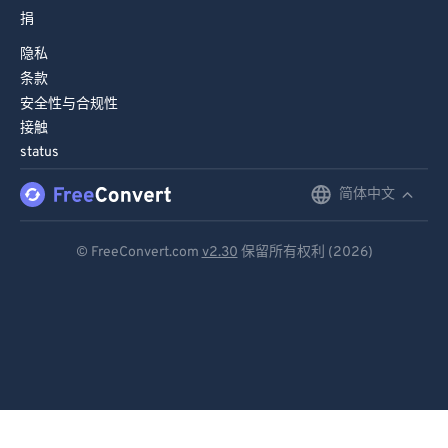
88
88
捐
89
89
隐私
90
90
条款
91
91
安全性与合规性
接触
92
92
status
93
93
简体中文
English
94
94
Deutsch
95
95
© FreeConvert.com
v2.30
保留所有权利 (2026)
96
96
Español
97
97
Français
98
98
Português
99
99
Italiano
Dutch