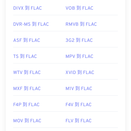
首次发行：
2001年
https://www.differencebetween.com/difference-
DIVX 到 FLAC
VOB 到 FLAC
between-m4v-and-vs-mp4-and-vs-mkv/
有用的链接：
https://en.wikipedia.org/wiki/FLAC
DVR-MS 到 FLAC
RMVB 到 FLAC
https://xiph.org/flac/
ASF 到 FLAC
3G2 到 FLAC
TS 到 FLAC
MPV 到 FLAC
WTV 到 FLAC
XVID 到 FLAC
MXF 到 FLAC
M1V 到 FLAC
F4P 到 FLAC
F4V 到 FLAC
MOV 到 FLAC
FLV 到 FLAC