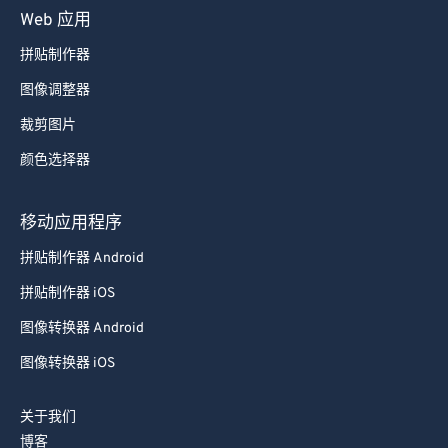
75
75
Web 应用
76
76
拼贴制作器
77
77
图像调整器
78
78
裁剪图片
79
79
颜色选择器
80
80
81
81
移动应用程序
82
82
拼贴制作器 Android
83
83
拼贴制作器 iOS
84
84
图像转换器 Android
85
85
图像转换器 iOS
86
86
87
87
关于我们
博客