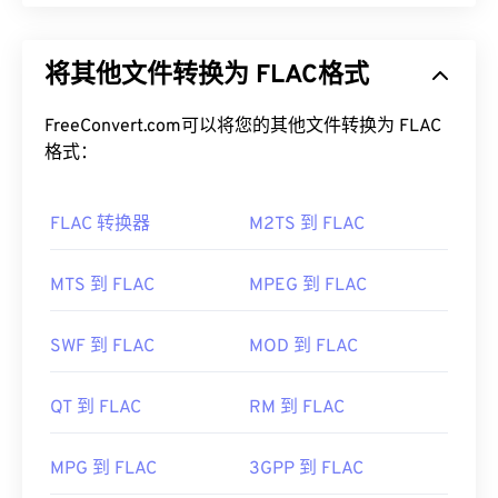
免费无损音频编解码器 (FLAC) 是一种可以缩小音频
如何打开 M4V 文件？
文件大小的文件格式，顾名思义，这种格式不会损失
将其他文件转换为 FLAC格式
音频质量或原始数据。FLAC 通过使用一种
算法
将文
M4V 文件可在 Windows 或 Mac 操作系统中打开，分
件压缩到原始大小的 50% 到 70% 左右，从而实现
别在
适用于 Windows 的 Apple iTunes
和
适用于 Mac
无损
FreeConvert.com可以将您的其他文件转换为 FLAC
压缩。
的 Apple iTunes 中打开
。M4V 文件也可以在其他媒
格式：
体播放器中打开，例如
Adob​​e Premiere Pro
、
如何打开 FLAC 文件？
Media Player Classic
以及
其他
一些播放器。
FLAC 转换器
M2TS 到 FLAC
打开 FLAC 文件的默认程序是
VLC 媒体播放器
。
请记住，M4V 是一个包含各种数据的容器，因此如
FLAC 的其他特性包括：它未申请专利、允许播放音
果打开文件时出现问题，通常意味着容器中的数据
乐、兼容
电话应用程序编程接口 (TAPI)
，并且不受
MTS 到 FLAC
MPEG 到 FLAC
（音频或视频编解码器）与设备的操作系统不兼容。
数字版权管理 (DRM) 的
约束。
要解决此问题，请尝试使用
VLC 媒体播放器
。
此外，可以实现 FLAC 的
编解码器
包括用于编码的
SWF 到 FLAC
MOD 到 FLAC
开发者：
Apple Inc.
FFmpeg
、
Flake
和
FLACCL
，以及用于解码的
首次发行：
2003 年
Audiocogs
。最后，正如名称中的“免费”一词所暗示
QT 到 FLAC
RM 到 FLAC
的那样，
FLAC
是
一款开源
软件。
有用的链接：
开发者：
Xiph.Org 基金会
https://en.wikipedia.org/wiki/M4V
MPG 到 FLAC
3GPP 到 FLAC