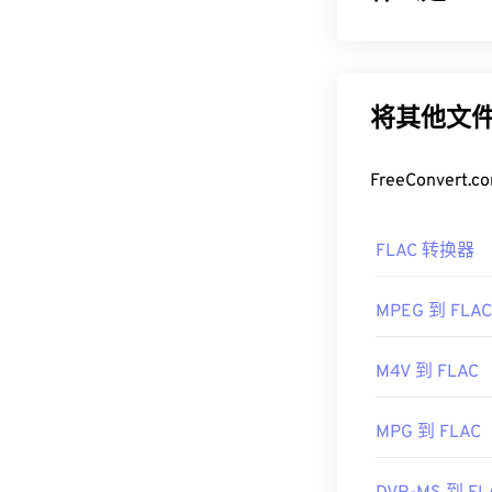
免费无损音频编
不会损失音频质
左右，从而实
将其他文件
如何打开 F
FreeConve
打开 FLAC 
放音乐、兼容
电
FLAC 转换器
此外，可以实现 
的
Audiocogs
。
MPEG 到 FLAC
开发者：
Xiph
首次发行：
20
M4V 到 FLAC
有用的链接：
MPG 到 FLAC
https://en.wik
https://xiph.or