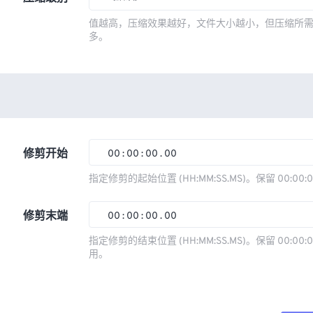
值越高，压缩效果越好，文件大小越小，但压缩所
多。
修剪开始
00
:
00
:
00
.
00
指定修剪的起始位置 (HH:MM:SS.MS)。保留 00:00:
00
00
00
00
修剪末端
00
:
00
:
00
.
00
01
01
01
01
指定修剪的结束位置 (HH:MM:SS.MS)。保留 00:00:0
02
02
02
02
用。
00
00
00
00
03
03
03
03
01
01
01
01
04
04
04
04