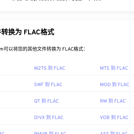
31
31
31
29
29
29
32
32
32
解码器 (FLAC) 是一种可以缩小音频文件大小的文件格式，顾
30
30
30
33
33
33
量或原始数据。FLAC 通过使用一种
算法
将文件压缩到原始大小的 
31
31
31
现
无损
压缩。
转换为 FLAC格式
34
34
34
32
32
32
35
35
35
LAC 文件？
33
33
33
rt.com可以将您的其他文件转换为 FLAC格式：
36
36
36
文件的默认程序是
VLC 媒体播放器
。FLAC 的其他特性包括：它未
34
34
34
37
37
37
话应用程序编程接口 (TAPI)
，并且不受
数字版权管理 (DRM) 的
M2TS 到 FLAC
35
35
35
MTS 到 FLAC
38
38
38
FLAC 的
编解码器
包括用于编码的
FFmpeg
、
Flake
和
FLACCL
36
36
36
最后，正如名称中的“免费”一词所暗示的那样，
FLAC
是
一款开
39
39
39
SWF 到 FLAC
MOD 到 FLAC
37
37
37
.Org 基金会
40
40
40
38
38
38
01年
QT 到 FLAC
RM 到 FLAC
41
41
41
39
39
39
42
42
42
DIVX 到 FLAC
VOB 到 FLAC
40
40
40
ipedia.org/wiki/FLAC
43
43
43
41
41
41
g/flac/
44
44
44