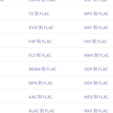
AC
RMVB 到 FLAC
ASF 到 FLAC
42
42
42
45
45
45
43
43
43
TS 到 FLAC
MPV 到 FLAC
46
46
46
44
44
44
47
47
47
XVID 到 FLAC
MXF 到 FLAC
45
45
45
48
48
48
46
46
46
F4P 到 FLAC
F4V 到 FLAC
49
49
49
47
47
47
50
50
50
FLV 到 FLAC
WMV 到 FLAC
48
48
48
51
51
51
49
49
49
52
52
52
WEBM 到 FLAC
3GP 到 FLAC
50
50
50
53
53
53
51
51
51
MP4 到 FLAC
OGV 到 FLAC
54
54
54
52
52
52
55
55
55
AAC 到 FLAC
MP3 到 FLAC
53
53
53
56
56
56
54
54
54
57
57
57
ALAC 到 FLAC
WAV 到 FLAC