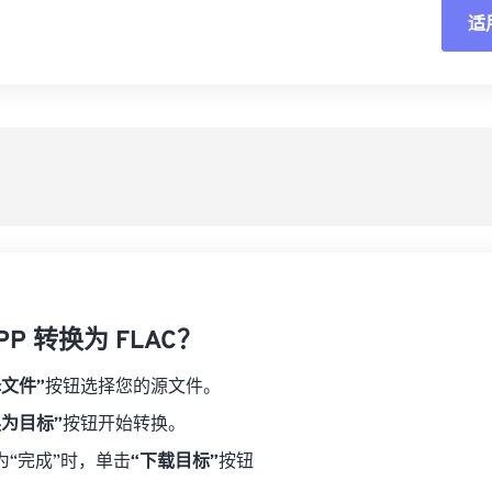
02
02
02
02
05
05
05
05
适
03
03
03
03
06
06
06
06
04
04
04
04
重
07
07
07
07
05
05
05
05
08
08
08
08
从
06
06
06
06
09
09
09
09
07
07
07
07
另
10
10
10
10
08
08
08
08
11
11
11
11
09
09
09
09
12
12
12
12
10
10
10
10
13
13
13
13
PP 转换为 FLAC？
11
11
11
11
14
14
14
14
12
12
12
12
择文件”
按钮选择您的源文件。
15
15
15
15
13
13
13
13
换为目标”
按钮开始转换。
16
16
16
16
14
14
14
14
为“完成”时，单击
“下载目标”
按钮
17
17
17
17
15
15
15
15