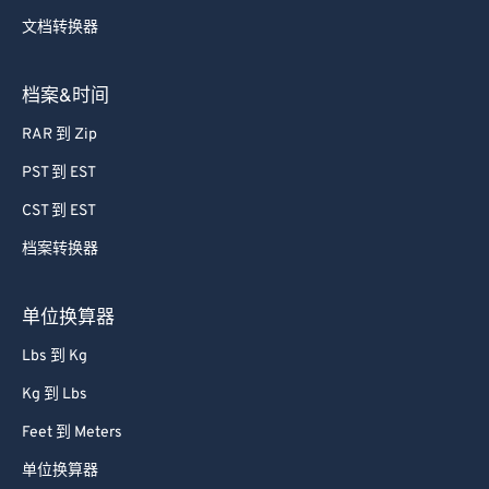
文档转换器
62
62
63
63
档案&时间
64
64
RAR 到 Zip
65
65
PST 到 EST
66
66
CST 到 EST
67
67
档案转换器
68
68
69
69
单位换算器
70
70
Lbs 到 Kg
71
71
Kg 到 Lbs
72
72
Feet 到 Meters
73
73
单位换算器
74
74