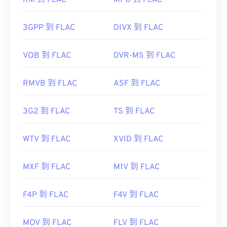
RM 到 FLAC
MPG 到 FLAC
首次发行：
2001年
3GPP 到 FLAC
DIVX 到 FLAC
有用的链接：
https://en.wikipedia.org/wiki/FLAC
VOB 到 FLAC
DVR-MS 到 FLAC
https://xiph.org/flac/
RMVB 到 FLAC
ASF 到 FLAC
3G2 到 FLAC
TS 到 FLAC
WTV 到 FLAC
XVID 到 FLAC
MXF 到 FLAC
M1V 到 FLAC
F4P 到 FLAC
F4V 到 FLAC
MOV 到 FLAC
FLV 到 FLAC