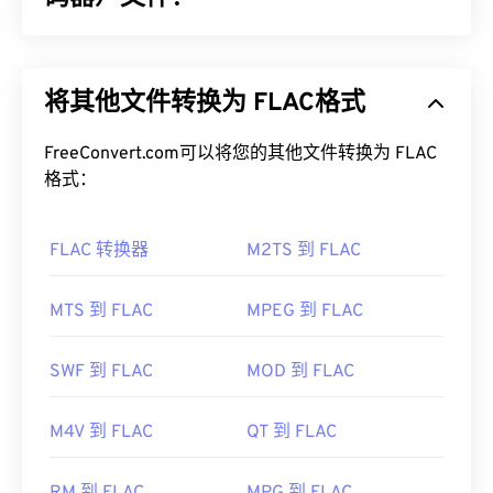
播放 MPV 文件的最佳方式是使用
MPV 播放器
。
免费无损音频编解码器 (FLAC) 是一种可以缩小音频
文件大小的文件格式，顾名思义，这种格式不会损失
如果双击不起作用，请尝试使用以下方法之一打开文
将其他文件转换为 FLAC格式
音频质量或原始数据。FLAC 通过使用一种
算法
将文
件。在 Windows 系统中，请按照以下
说明
将正确的
件压缩到原始大小的 50% 到 70% 左右，从而实现
应用程序与文件关联。将文件重命名为 MPG 扩展名
无损
FreeConvert.com可以将您的其他文件转换为 FLAC
压缩。
也可能会有帮助。其他可能可用的播放器包括
VLC
格式：
media player
、
Eltima Elmedia Player
、
Microsoft
如何打开 FLAC 文件？
Windows Media Player
、
Cyber​​Link PowerDVD 17
或
PentaLoop PlayerXtreme Media Player
。
FLAC 转换器
M2TS 到 FLAC
打开 FLAC 文件的默认程序是
VLC 媒体播放器
。
开发者：
MPlayer 和 Mplayer2 开发者社区
FLAC 的其他特性包括：它未申请专利、允许播放音
乐、兼容
电话应用程序编程接口 (TAPI)
，并且不受
首次发布：
2013 年
MTS 到 FLAC
MPEG 到 FLAC
数字版权管理 (DRM) 的
约束。
有用的链接：
此外，可以实现 FLAC 的
编解码器
包括用于编码的
SWF 到 FLAC
MOD 到 FLAC
https://en.wikipedia.org/wiki/Mpv_(media_player)
FFmpeg
、
Flake
和
FLACCL
，以及用于解码的
https://mpv.io/
Audiocogs
。最后，正如名称中的“免费”一词所暗示
M4V 到 FLAC
QT 到 FLAC
的那样，
FLAC
是
一款开源
软件。
开发者：
Xiph.Org 基金会