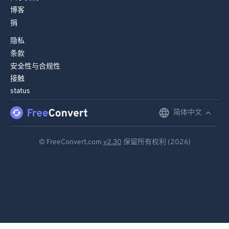
88
88
博客
捐
89
89
隐私
90
90
条款
91
91
安全性与合规性
92
92
接触
status
93
93
简体中文
English
94
94
95
95
Deutsch
© FreeConvert.com
v2.30
保留所有权利 (2026)
96
96
Español
97
97
Français
98
98
Português
99
99
Italiano