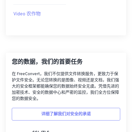
09
09
09
09
09
09
09
09
Video 农作物
10
10
10
10
10
10
10
10
11
11
11
11
11
11
11
11
12
12
12
12
12
12
12
12
13
13
13
13
13
13
13
13
14
14
14
14
14
14
14
14
您的数据，我们的首要任务
15
15
15
15
15
15
15
15
在 FreeConvert，我们不仅提供文件转换服务，更致力于保
16
16
16
16
16
16
16
16
护文件安全。无论您转换的是图像、视频还是文档，我们强
17
17
17
17
17
17
17
17
大的安全框架都能确保您的数据始终安全无虞。凭借先进的
加密技术、安全的数据中心和严密的监控，我们全方位保障
18
18
18
18
18
18
18
18
您的数据安全。
19
19
19
19
19
19
19
19
详细了解我们对安全的承诺
20
20
20
20
20
20
20
20
21
21
21
21
21
21
21
21