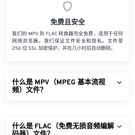
免费且安全
我们的 MPV 到 FLAC 转换器完全免费，适用于任何
网络浏览器。我们保证文件安全和隐私。文件受
256 位 SSL 加密保护，并在几小时后自动删除。
什么是 MPV（MPEG 基本流视
频）文件？
MPEG 基本流视频 (MPV) 是一款免费的开源媒体播
放器软件，可跨平台运行，包括
Android
。其标志性
功能是鼠标驱动的屏幕控制器 (
OSC
)。
什么是 FLAC（免费无损音频编解
如何打开 MPV 文件？
码器）文件？