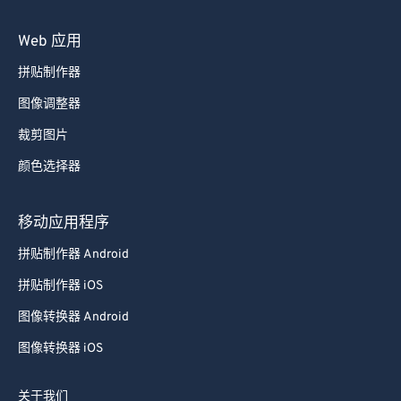
75
75
Web 应用
76
76
拼贴制作器
77
77
图像调整器
78
78
裁剪图片
79
79
颜色选择器
80
80
81
81
移动应用程序
82
82
拼贴制作器 Android
83
83
拼贴制作器 iOS
84
84
图像转换器 Android
85
85
图像转换器 iOS
86
86
87
87
关于我们