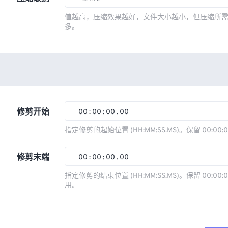
值越高，压缩效果越好，文件大小越小，但压缩所
多。
修剪开始
00
:
00
:
00
.
00
指定修剪的起始位置 (HH:MM:SS.MS)。保留 00:00:
00
00
00
00
修剪末端
00
:
00
:
00
.
00
01
01
01
01
指定修剪的结束位置 (HH:MM:SS.MS)。保留 00:00:0
02
02
02
02
用。
00
00
00
00
03
03
03
03
01
01
01
01
04
04
04
04