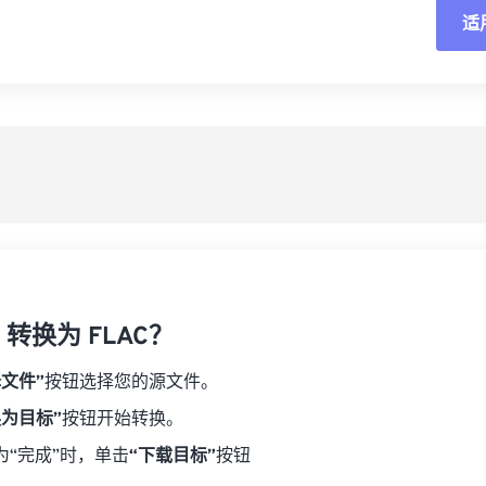
02
02
02
02
05
05
05
05
适
03
03
03
03
06
06
06
06
04
04
04
04
重
07
07
07
07
05
05
05
05
08
08
08
08
从
06
06
06
06
09
09
09
09
07
07
07
07
另
10
10
10
10
08
08
08
08
11
11
11
11
09
09
09
09
12
12
12
12
10
10
10
10
13
13
13
13
F 转换为 FLAC？
11
11
11
11
14
14
14
14
12
12
12
12
择文件”
按钮选择您的源文件。
15
15
15
15
13
13
13
13
换为目标”
按钮开始转换。
16
16
16
16
14
14
14
14
为“完成”时，单击
“下载目标”
按钮
17
17
17
17
15
15
15
15