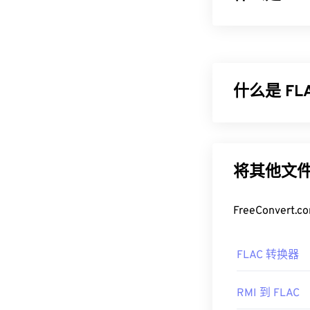
Apple
开发了音
士使用它，尤其是
失，但这也意味着
说非常有用。
什么是 F
如何打开 A
免费无损音频编
默认情况下，AI
不会损失音频质
以打开 AIFF 
左右，从而实
将其他文件
请注意，如果
如何打开 F
能打开。苹果移
FreeConve
开发者：
打开 FLAC 
Apple
放音乐、兼容
电
首次发行：
19
FLAC 转换器
此外，可以实现 
有用的链接：
的
Audiocogs
。
RMI 到 FLAC
https://en.wik
开发者：
Xiph