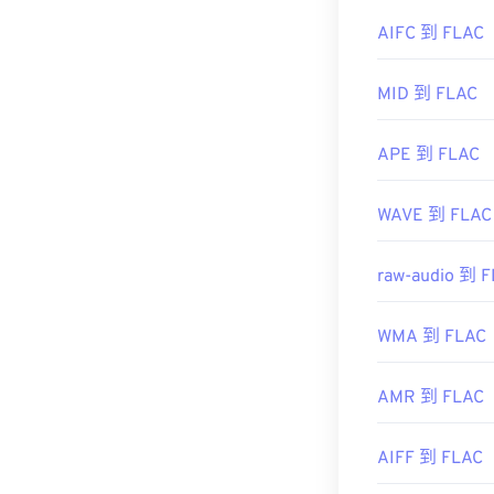
https://www.lif
首次发行：
20
AIFC 到 FLAC
有用的链接：
MID 到 FLAC
https://en.wik
https://xiph.or
APE 到 FLAC
WAVE 到 FLAC
raw-audio 到 
WMA 到 FLAC
AMR 到 FLAC
AIFF 到 FLAC