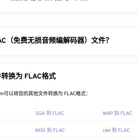
31
31
31
29
29
29
32
32
32
频交换文件格式 (AIFF)，用于存储高质量的数字音频（波形）
30
30
30
33
33
33
 Apple 平台的用户。它是
无损的
，这意味着原始音频的质量
31
31
31
 AIFF 文件占用更多空间。AIFF 可以定位
循环点数据
和音符
34
34
34
32
32
32
LAC（免费无损音频编解码器）文件？
35
35
35
33
33
33
IFF 文件？
36
36
36
解码器 (FLAC) 是一种可以缩小音频文件大小的文件格式，顾
34
34
34
37
37
37
FF 会在
Windows Media Player
或
iTunes
中打开，具体取决于操
量或原始数据。FLAC 通过使用一种
算法
将文件压缩到原始大小的 
35
35
35
的程序包括
VLC Media Player
、
Audacity
、
Winamp
和
Elmedia Pl
现
无损
压缩。
38
38
38
转换为 FLAC格式
36
36
36
您使用的是
安卓
设备或非苹果设备，则需要转换 AIFF 文件（例如 
39
39
39
LAC 文件？
动设备无需转换即可打开 AIFF 文件。
37
37
37
rt.com可以将您的其他文件转换为 FLAC格式：
40
40
40
文件的默认程序是
 Inc.
VLC 媒体播放器
。FLAC 的其他特性包括：它未
38
38
38
41
41
41
话应用程序编程接口 (TAPI)
，并且不受
数字版权管理 (DRM) 的
88年
39
39
39
3GA 到 FLAC
M4P 到 FLAC
42
42
42
FLAC 的
编解码器
包括用于编码的
FFmpeg
、
Flake
和
FLACCL
40
40
40
最后，正如名称中的“免费”一词所暗示的那样，
FLAC
是
一款开
43
43
43
MIDI 到 FLAC
raw 到 FLAC
ipedia.org/wiki/Audio_Interchange_File_Format
41
41
41
.Org 基金会
44
44
44