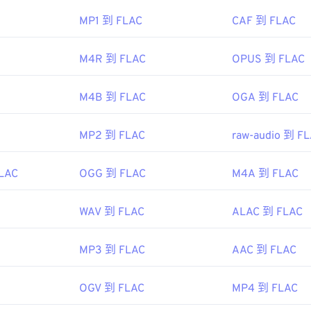
ewire.com/aiff-aif-aifc-files-2619569
42
42
42
01年
MP1 到 FLAC
CAF 到 FLAC
45
45
45
43
43
43
46
46
46
M4R 到 FLAC
OPUS 到 FLAC
44
44
44
ipedia.org/wiki/FLAC
47
47
47
45
45
45
g/flac/
48
48
48
M4B 到 FLAC
OGA 到 FLAC
46
46
46
49
49
49
47
47
47
MP2 到 FLAC
raw-audio 到 F
50
50
50
48
48
48
51
51
51
FLAC
OGG 到 FLAC
M4A 到 FLAC
49
49
49
52
52
52
50
50
50
53
53
53
WAV 到 FLAC
ALAC 到 FLAC
51
51
51
54
54
54
52
52
52
MP3 到 FLAC
AAC 到 FLAC
55
55
55
53
53
53
56
56
56
OGV 到 FLAC
MP4 到 FLAC
54
54
54
57
57
57