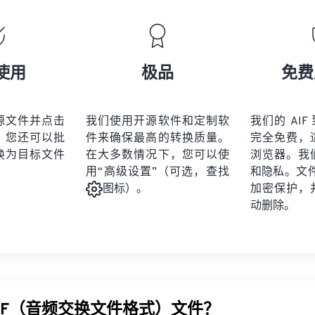
18
18
18
18
16
16
16
16
19
19
19
19
17
17
17
17
20
20
20
20
18
18
18
18
使用
极品
免费
21
21
21
21
19
19
19
19
22
22
22
22
20
20
20
20
源文件并点击
我们使用开源软件和定制软
我们的 AIF 
23
23
23
23
。您还可以批
件来确保最高的转换质量。
完全免费，
21
21
21
21
24
24
24
换为目标文件
在大多数情况下，您可以使
浏览器。我
22
22
22
22
用“高级设置”（可选，查找
和隐私。文件受
25
25
25
23
23
23
23
加密保护，
图标）。
26
26
26
动删除。
24
24
24
27
27
27
25
25
25
28
28
28
26
26
26
29
29
29
27
27
27
30
30
30
IFF（音频交换文件格式）文件？
28
28
28