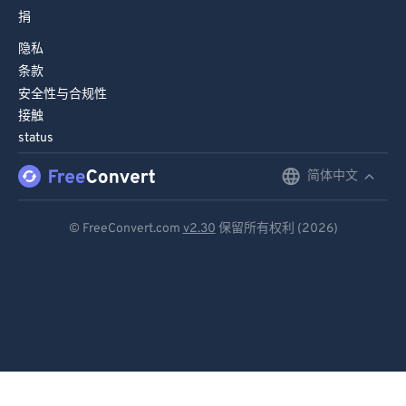
88
88
捐
89
89
隐私
90
90
条款
91
91
安全性与合规性
接触
92
92
status
93
93
简体中文
English
94
94
Deutsch
95
95
© FreeConvert.com
v2.30
保留所有权利 (2026)
96
96
Español
97
97
Français
98
98
Português
99
99
Italiano
Dutch