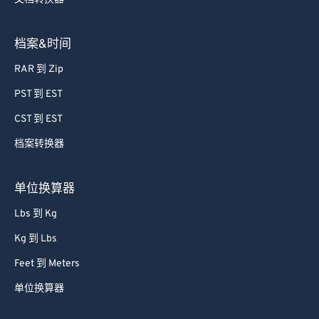
62
62
63
63
档案&时间
64
64
RAR 到 Zip
65
65
PST 到 EST
66
66
CST 到 EST
67
67
档案转换器
68
68
69
69
单位换算器
70
70
Lbs 到 Kg
71
71
Kg 到 Lbs
72
72
Feet 到 Meters
73
73
单位换算器
74
74