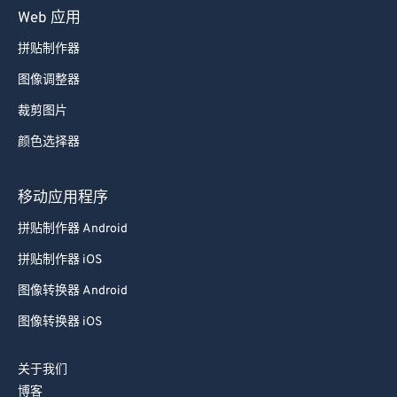
75
75
Web 应用
76
76
拼贴制作器
77
77
图像调整器
78
78
裁剪图片
79
79
颜色选择器
80
80
81
81
移动应用程序
82
82
拼贴制作器 Android
83
83
拼贴制作器 iOS
84
84
图像转换器 Android
85
85
图像转换器 iOS
86
86
87
87
关于我们
博客