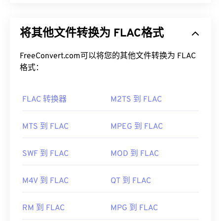
如何打开 3G2 文件？
免费无损音频编解码器 (FLAC) 是一种可以缩小音频
文件大小的文件格式，顾名思义，这种格式不会损失
打开 3G2 的最佳应用程序是 Apple
QuickTime
。尽
将其他文件转换为 FLAC格式
音频质量或原始数据。FLAC 通过使用一种
算法
将文
管 3G2 是为移动设备设计的，但该文件格式在大多
件压缩到原始大小的 50% 到 70% 左右，从而实现
数操作系统上都可以轻松打开，包括 Linux、Mac 和
无损
FreeConvert.com可以将您的其他文件转换为 FLAC
压缩。
Windows。
格式：
如何打开 FLAC 文件？
3G2 是一种灵活的文件格式，支持通过
Timed Text
添加字幕和副标题。它不支持交互式菜单，但与提供
FLAC 转换器
M2TS 到 FLAC
打开 FLAC 文件的默认程序是
VLC 媒体播放器
。
此类支持的免费第三方工具兼容。例如
AutoGK
。
FLAC 的其他特性包括：它未申请专利、允许播放音
开发者：
第三代合作伙伴计划 2 (3GPP2)
乐、兼容
电话应用程序编程接口 (TAPI)
，并且不受
MTS 到 FLAC
MPEG 到 FLAC
数字版权管理 (DRM) 的
约束。
首次发行：
1998年
此外，可以实现 FLAC 的
编解码器
包括用于编码的
SWF 到 FLAC
MOD 到 FLAC
有用的链接：
FFmpeg
、
Flake
和
FLACCL
，以及用于解码的
https://en.wikipedia.org/wiki/3rd_Generation_Partnersh
Audiocogs
。最后，正如名称中的“免费”一词所暗示
M4V 到 FLAC
QT 到 FLAC
http://www.3gpp2.org/
的那样，
FLAC
是
一款开源
软件。
开发者：
Xiph.Org 基金会
RM 到 FLAC
MPG 到 FLAC