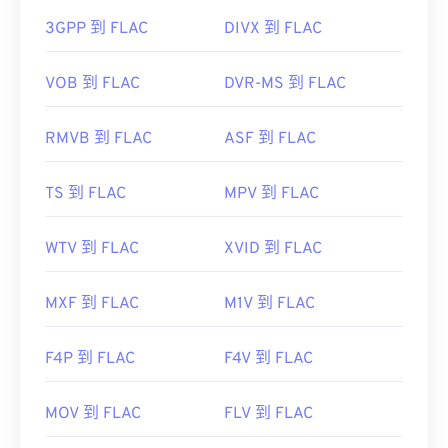
首次发行：
2001年
3GPP 到 FLAC
DIVX 到 FLAC
有用的链接：
https://en.wikipedia.org/wiki/FLAC
VOB 到 FLAC
DVR-MS 到 FLAC
https://xiph.org/flac/
RMVB 到 FLAC
ASF 到 FLAC
TS 到 FLAC
MPV 到 FLAC
WTV 到 FLAC
XVID 到 FLAC
MXF 到 FLAC
M1V 到 FLAC
F4P 到 FLAC
F4V 到 FLAC
MOV 到 FLAC
FLV 到 FLAC