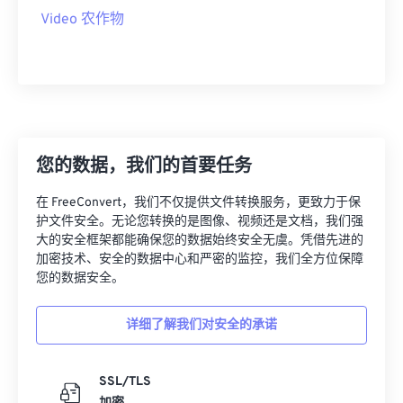
09
09
09
09
09
09
09
09
Video 农作物
10
10
10
10
10
10
10
10
11
11
11
11
11
11
11
11
12
12
12
12
12
12
12
12
13
13
13
13
13
13
13
13
14
14
14
14
14
14
14
14
您的数据，我们的首要任务
15
15
15
15
15
15
15
15
在 FreeConvert，我们不仅提供文件转换服务，更致力于保
16
16
16
16
16
16
16
16
护文件安全。无论您转换的是图像、视频还是文档，我们强
大的安全框架都能确保您的数据始终安全无虞。凭借先进的
17
17
17
17
17
17
17
17
加密技术、安全的数据中心和严密的监控，我们全方位保障
18
18
18
18
18
18
18
18
您的数据安全。
19
19
19
19
19
19
19
19
详细了解我们对安全的承诺
20
20
20
20
20
20
20
20
21
21
21
21
21
21
21
21
SSL/TLS
22
22
22
22
22
22
22
22