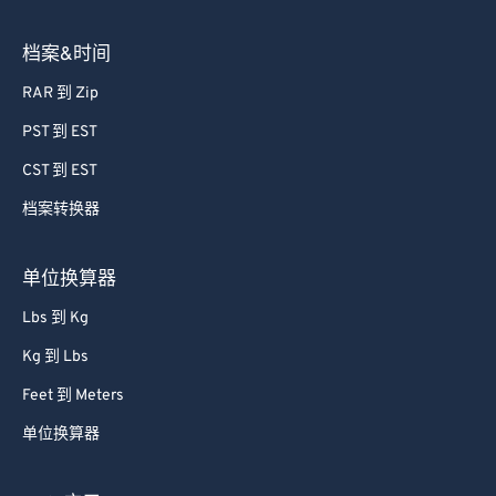
58
58
58
58
58
58
档案&时间
59
59
59
59
59
59
RAR 到 Zip
60
60
PST 到 EST
61
61
CST 到 EST
62
62
档案转换器
63
63
64
64
单位换算器
65
65
Lbs 到 Kg
66
66
Kg 到 Lbs
67
67
Feet 到 Meters
68
68
单位换算器
69
69
70
70