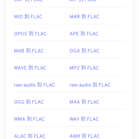
CAF 到 FLAC
AIF 到 FLAC
https://www.iso.org/standard/43345.html?
首次发行：
2001年
browse=tc
MID 到 FLAC
M4R 到 FLAC
有用的链接：
https://en.wikipedia.org/wiki/FLAC
OPUS 到 FLAC
APE 到 FLAC
https://xiph.org/flac/
M4B 到 FLAC
OGA 到 FLAC
WAVE 到 FLAC
MP2 到 FLAC
raw-audio 到 FLAC
raw-audio 到 FLAC
OGG 到 FLAC
M4A 到 FLAC
WMA 到 FLAC
WAV 到 FLAC
ALAC 到 FLAC
AMR 到 FLAC