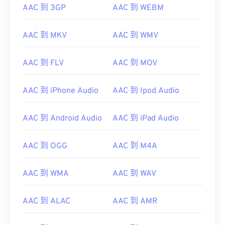
AAC 到 3GP
AAC 到 WEBM
AAC 到 MKV
AAC 到 WMV
AAC 到 FLV
AAC 到 MOV
AAC 到 iPhone Audio
AAC 到 Ipod Audio
00
00
00
00
00
00
00
00
AAC 到 Android Audio
AAC 到 iPad Audio
AAC 到 OGG
AAC 到 M4A
00
00
00
00
00
00
00
00
01
01
01
01
01
01
01
01
AAC 到 WMA
AAC 到 WAV
02
02
02
02
02
02
02
02
03
03
03
03
03
03
03
03
AAC 到 ALAC
AAC 到 AMR
04
04
04
04
04
04
04
04