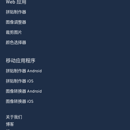
Web 应用
71
71
拼贴制作器
72
72
图像调整器
73
73
裁剪图片
74
74
颜色选择器
75
75
76
76
移动应用程序
77
77
拼贴制作器 Android
78
78
拼贴制作器 iOS
79
79
图像转换器 Android
80
80
图像转换器 iOS
81
81
82
82
关于我们
博客
83
83