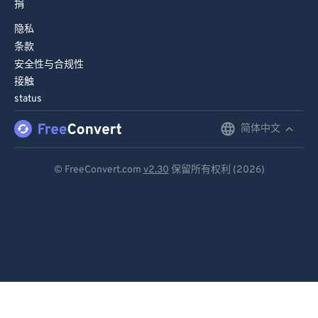
捐
84
84
隐私
85
85
条款
86
86
安全性与合规性
接触
87
87
status
88
88
简体中文
English
89
89
90
90
Deutsch
© FreeConvert.com
v2.30
保留所有权利 (2026)
91
91
Español
92
92
Français
93
93
Português
94
94
Italiano
95
95
96
96
Dutch