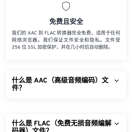
免费且安全
我们的 AAC 到 FLAC 转换器完全免费，适用于任何
网络浏览器。我们保证文件安全和隐私。文件受
256 位 SSL 加密保护，并在几小时后自动删除。
什么是 AAC（高级音频编码）文
件？
高级音频编码 (AAC) 是一种通过
有损
压缩来减小文
件大小的数字音频文件格式。它主要用于数字电视、
数字广播和互联网流媒体。它是
iOS
、
YouTube
、
什么是 FLAC（免费无损音频编解
任天堂
和
PlayStation
的标准音频格式。ISO/
IEC
将
AAC
码器）文件？
编解码器
指定
为
MP3
的改进版本，因为它能够更