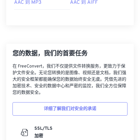
AAC 到 MP3
AAC 到 AIFF
05
05
05
05
05
05
05
05
06
06
06
06
06
06
06
06
07
07
07
07
07
07
07
07
08
08
08
08
08
08
08
08
09
09
09
09
09
09
09
09
您的数据，我们的首要任务
10
10
10
10
10
10
10
10
在 FreeConvert，我们不仅提供文件转换服务，更致力于保
11
11
11
11
11
11
11
11
护文件安全。无论您转换的是图像、视频还是文档，我们强
大的安全框架都能确保您的数据始终安全无虞。凭借先进的
12
12
12
12
12
12
12
12
加密技术、安全的数据中心和严密的监控，我们全方位保障
13
13
13
13
13
13
13
13
您的数据安全。
14
14
14
14
14
14
14
14
详细了解我们对安全的承诺
15
15
15
15
15
15
15
15
16
16
16
16
16
16
16
16
SSL/TLS
17
17
17
17
17
17
17
17
加密