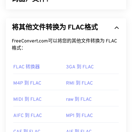
有效地压缩文件大小，同时提供与未压缩音频类似的
音质。
免费无损音频编解码器 (FLAC) 是一种可以缩小音频
文件大小的文件格式，顾名思义，这种格式不会损失
如何打开 AAC 文件？
将其他文件转换为 FLAC格式
音频质量或原始数据。FLAC 通过使用一种
算法
将文
件压缩到原始大小的 50% 到 70% 左右，从而实现
为了获得最佳效果，请使用
VLC 媒体播放器
打开
无损
FreeConvert.com可以将您的其他文件转换为 FLAC
压缩。
AAC 文件。此外，
iTunes
也会默认打开 AAC 文件。
格式：
不过，AAC 文件非常普遍，可以在许多其他程序和
如何打开 FLAC 文件？
软件中打开。
FLAC 转换器
3GA 到 FLAC
打开 FLAC 文件的默认程序是
VLC 媒体播放器
。
此外，由于 AAC 文件通常用作视频游戏的音频文
FLAC 的其他特性包括：它未申请专利、允许播放音
件，因此它们可以在大多数流行的游戏机上打开，例
乐、兼容
电话应用程序编程接口 (TAPI)
，并且不受
M4P 到 FLAC
RMI 到 FLAC
如
Nintendo 3DS
和
Playstation 4
。
数字版权管理 (DRM) 的
约束。
开发者：
ISO/IEC MPEG 音频委员会
此外，可以实现 FLAC 的
编解码器
包括用于编码的
MIDI 到 FLAC
raw 到 FLAC
首次发行：
1997年
FFmpeg
、
Flake
和
FLACCL
，以及用于解码的
Audiocogs
。最后，正如名称中的“免费”一词所暗示
有用的链接：
AIFC 到 FLAC
MP1 到 FLAC
的那样，
FLAC
是
一款开源
软件。
https://en.wikipedia.org/wiki/Advanced_Audio_Coding
开发者：
Xiph.Org 基金会