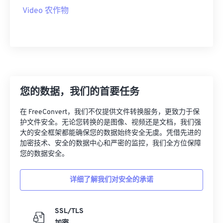
09
09
09
09
09
09
09
09
Video 农作物
10
10
10
10
10
10
10
10
11
11
11
11
11
11
11
11
12
12
12
12
12
12
12
12
13
13
13
13
13
13
13
13
14
14
14
14
14
14
14
14
您的数据，我们的首要任务
15
15
15
15
15
15
15
15
在 FreeConvert，我们不仅提供文件转换服务，更致力于保
16
16
16
16
16
16
16
16
护文件安全。无论您转换的是图像、视频还是文档，我们强
大的安全框架都能确保您的数据始终安全无虞。凭借先进的
17
17
17
17
17
17
17
17
加密技术、安全的数据中心和严密的监控，我们全方位保障
18
18
18
18
18
18
18
18
您的数据安全。
19
19
19
19
19
19
19
19
详细了解我们对安全的承诺
20
20
20
20
20
20
20
20
21
21
21
21
21
21
21
21
SSL/TLS
22
22
22
22
22
22
22
22