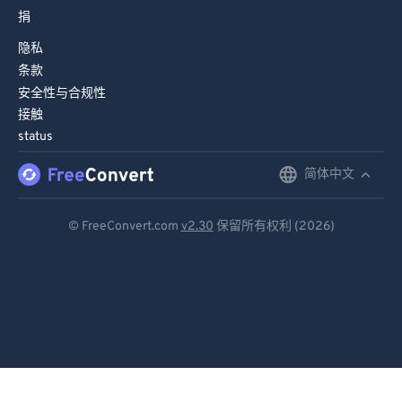
88
88
捐
89
89
隐私
90
90
条款
91
91
安全性与合规性
接触
92
92
status
93
93
简体中文
English
94
94
Deutsch
95
95
© FreeConvert.com
v2.30
保留所有权利 (2026)
96
96
Español
97
97
Français
98
98
Português
99
99
Italiano
Dutch