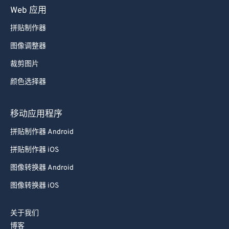
75
75
Web 应用
76
76
拼贴制作器
77
77
图像调整器
78
78
裁剪图片
79
79
颜色选择器
80
80
81
81
移动应用程序
82
82
拼贴制作器 Android
83
83
拼贴制作器 iOS
84
84
图像转换器 Android
85
85
图像转换器 iOS
86
86
87
87
关于我们
博客