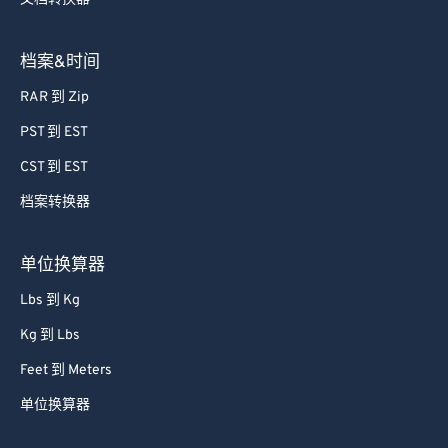
62
62
63
63
档案&时间
64
64
RAR 到 Zip
65
65
PST 到 EST
66
66
CST 到 EST
67
67
档案转换器
68
68
69
69
单位换算器
70
70
Lbs 到 Kg
71
71
Kg 到 Lbs
72
72
Feet 到 Meters
73
73
单位换算器
74
74