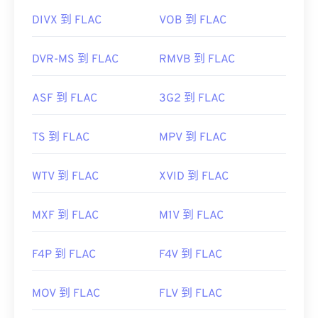
首次发行：
2001年
DIVX 到 FLAC
VOB 到 FLAC
有用的链接：
https://en.wikipedia.org/wiki/FLAC
DVR-MS 到 FLAC
RMVB 到 FLAC
https://xiph.org/flac/
ASF 到 FLAC
3G2 到 FLAC
TS 到 FLAC
MPV 到 FLAC
WTV 到 FLAC
XVID 到 FLAC
MXF 到 FLAC
M1V 到 FLAC
F4P 到 FLAC
F4V 到 FLAC
MOV 到 FLAC
FLV 到 FLAC