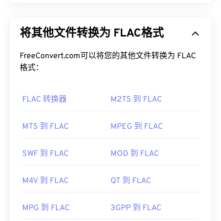
免费无损音频编解码器 (FLAC) 是一种可以缩小音频
RM 文件是一种专有格式，默认使用
RealPlayer
（由
文件大小的文件格式，顾名思义，这种格式不会损失
RealNetworks 开发）打开。如果您没有
将其他文件转换为 FLAC格式
音频质量或原始数据。FLAC 通过使用一种
算法
将文
RealPlayer，请点击
此处
下载。
件压缩到原始大小的 50% 到 70% 左右，从而实现
无损
FreeConvert.com可以将您的其他文件转换为 FLAC
压缩。
其他可以打开 RM 文件的程序包括
VLC media player
格式：
、
MPlayer
和
CrystalPlayer
。对于移动设备，在
如何打开 FLAC 文件？
Apple iOS 上，请尝试
OPlayer HD
，以及
适用于
Android 的 VLC media player
。
FLAC 转换器
M2TS 到 FLAC
打开 FLAC 文件的默认程序是
VLC 媒体播放器
。
开发者：
RealNetworks
FLAC 的其他特性包括：它未申请专利、允许播放音
乐、兼容
电话应用程序编程接口 (TAPI)
，并且不受
首次发行：
1997年
MTS 到 FLAC
MPEG 到 FLAC
数字版权管理 (DRM) 的
约束。
有用的链接：
此外，可以实现 FLAC 的
编解码器
包括用于编码的
SWF 到 FLAC
MOD 到 FLAC
https://en.wikipedia.org/wiki/RealMedia
FFmpeg
、
Flake
和
FLACCL
，以及用于解码的
https://www.realnetworks.com/realmediaHD
Audiocogs
。最后，正如名称中的“免费”一词所暗示
M4V 到 FLAC
QT 到 FLAC
的那样，
FLAC
是
一款开源
软件。
开发者：
Xiph.Org 基金会
MPG 到 FLAC
3GPP 到 FLAC