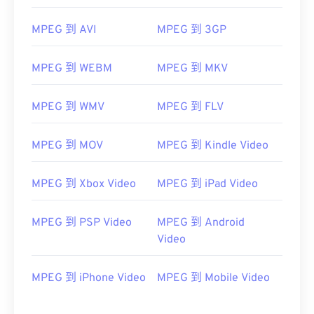
首次发行：
1988年
有用的链接：
MPEG 到 AVI
MPEG 到 3GP
https://en.wikipedia.org/wiki/Moving_Picture_Experts_
MPEG 到 WEBM
MPEG 到 MKV
https://en.wikipedia.org/wiki/MPEG-1
MPEG 到 WMV
MPEG 到 FLV
MPEG 到 MOV
MPEG 到 Kindle Video
MPEG 到 Xbox Video
MPEG 到 iPad Video
MPEG 到 PSP Video
MPEG 到 Android
Video
MPEG 到 iPhone Video
MPEG 到 Mobile Video