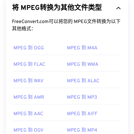
族
，也是制定该格式标准的组织的名称。该文件格式
将 MPEG转换为其他文件类型
采用
编解码器
进行复杂的压缩，从而生成质量相对较
好的小型文件。MPEG 文件扩展名与
MPEG-1
格式最
为接近。
FreeConvert.com可以将您的 MPEG文件转换为以下
其他格式：
如何打开 MPEG 文件？
MPEG 到 OGG
MPEG 到 M4A
MPEG 文件几乎总是在操作系统的默认视频播放器中
打开。在 Windows 上，它会在
Windows Media
Player
中打开。在 Mac 上，它会在
QuickTime
中打
MPEG 到 FLAC
MPEG 到 WMA
开。它不支持章节、字幕、副标题、元数据标签或菜
单。它可以通过互联网流式传输或在硬件播放器上播
MPEG 到 WAV
MPEG 到 ALAC
放。
有时，打开 MPEG 文件需要使用第三方软件，例如
MPEG 到 AMR
MPEG 到 MP3
当文件包含 MPEG-2 视频时。在这种情况下，请下
载 MPEG-2 视频解码器（DVD 解码器包）。如果其
MPEG 到 AAC
MPEG 到 AIFF
他方法都无效，请尝试
VLC 媒体播放器
。
开发者：
运动图像专家组 (MPEG)
MPEG 到 OGV
MPEG 到 MP4